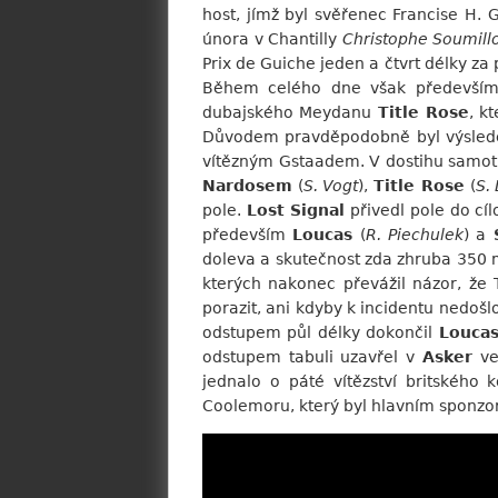
host, jímž byl svěřenec Francise H. 
února v Chantilly
Christophe Soumill
Prix de Guiche jeden a čtvrt délky 
Během celého dne však především 
dubajského Meydanu
Title Rose
, k
Důvodem pravděpodobně byl výsledek 
vítězným Gstaadem. V dostihu samot
Nardosem
(
S. Vogt
),
Title Rose
(
S.
pole.
Lost Signal
přivedl pole do cíl
především
Loucas
(
R. Piechulek
) a
doleva a skutečnost zda zhruba 350 
kterých nakonec převážil názor, že 
porazit, ani kdyby k incidentu nedošl
odstupem půl délky dokončil
Louca
odstupem tabuli uzavřel v
Asker
ve
jednalo o páté vítězství britského 
Coolemoru, který byl hlavním sponzo