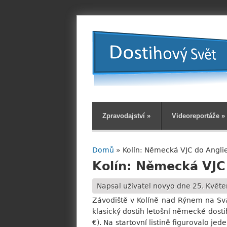
Zpravodajství
»
Videoreportáže
»
Domů
» Kolín: Německá VJC do Angli
Jste zde
Kolín: Německá VJC
Napsal uživatel
novyo
dne 25. Květe
Závodiště v Kolíně nad Rýnem na Sva
klasický dostih letošní německé dost
€). Na startovní listině figurovalo je