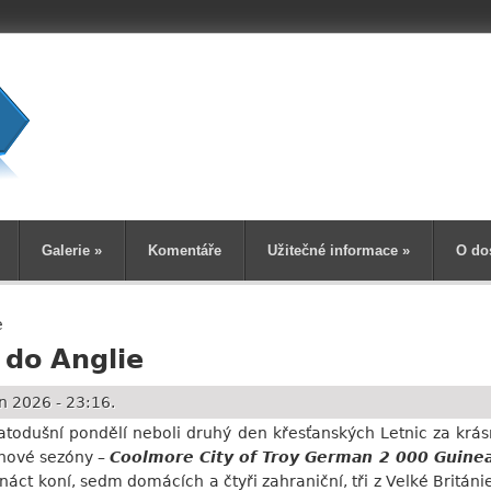
Vyhledává
Galerie
»
Komentáře
Užitečné informace
»
O do
e
 do Anglie
n 2026 - 23:16.
todušní pondělí neboli druhý den křesťanských Letnic za krás
ihové sezóny –
Coolmore City of Troy German 2 000 Guine
denáct koní, sedm domácích a čtyři zahraniční, tři z Velké Britán