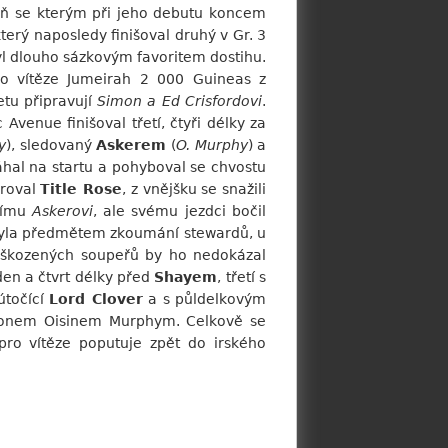
ň se kterým při jeho debutu koncem
terý naposledy finišoval druhý v Gr. 3
l dlouho sázkovým favoritem dostihu.
o vítěze Jumeirah 2 000 Guineas z
tu připravují
Simon a Ed Crisfordovi
.
enue finišoval třetí, čtyři délky za
y
), sledovaný
Askerem
(
O. Murphy
) a
hal na startu a pohyboval se chvostu
eroval
Title Rose
, z vnějšku se snažili
címu
Askerovi
, ale svému jezdci bočil
la předmětem zkoumání stewardů, u
 poškozených soupeřů by ho nedokázal
en a čtvrt délky před
Shayem
, třetí s
útočící
Lord Clover
a s půldelkovým
ionem Oisinem Murphym. Celkově se
 pro vítěze poputuje zpět do irského