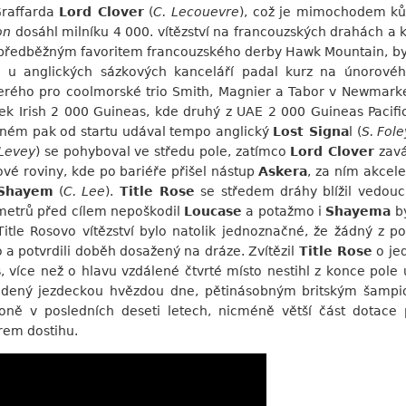
Graffarda
Lord Clover
(
C. Lecouevre
), což je mimochodem ků
on
dosáhl milníku 4 000. vítězství na francouzských drahách a k
za předběžným favoritem francouzského derby Hawk Mountain, by
u anglických sázkových kanceláří padal kurz na únorovéh
terého pro coolmorské trio Smith, Magnier a Tabor v Newmarke
Irish 2 000 Guineas, kde druhý z UAE 2 000 Guineas Pacific Av
ném pak od startu udával tempo anglický
Lost Signa
l (
S. Fole
 Levey
) se pohyboval ve středu pole, zatímco
Lord Clover
zavá
ové roviny, kde po bariéře přišel nástup
Askera
, za ním akcel
Shayem
(
C. Lee
).
Title Rose
se středem dráhy blížil vedou
metrů před cílem nepoškodil
Loucase
a potažmo i
Shayema
by
Title Rosovo vítězství bylo natolik jednoznačné, že žádný z
o a potvrdili doběh dosažený na dráze. Zvítězil
Title Rose
o jed
s
, více než o hlavu vzdálené čtvrté místo nestihl z konce pole 
dený jezdeckou hvězdou dne, pětinásobným britským šamp
koně v posledních deseti letech, nicméně větší část dotace
rem dostihu.