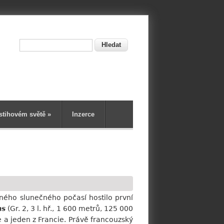
Hledat
ní
stihovém světě
»
Inzerce
ného slunečného počasí hostilo první
as
(Gr. 2, 3 l. hř., 1 600 metrů, 125 000
ie a jeden z Francie. Právě francouzský