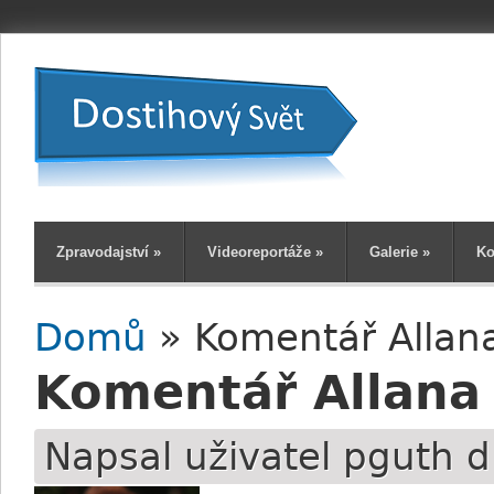
Zpravodajství
»
Videoreportáže
»
Galerie
»
Ko
Domů
» Komentář Allana
Jste zde
Komentář Allana 
Napsal uživatel
pguth
d