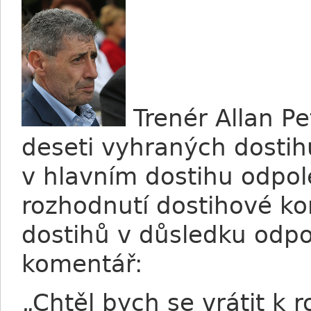
Trenér Allan Pet
deseti vyhraných dostihů
v hlavním dostihu odpo
rozhodnutí dostihové k
dostihů v důsledku odpol
komentář:
„Chtěl bych se vrátit k