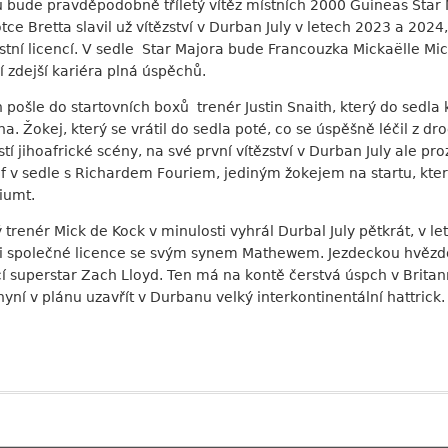
ů bude pravděpodobně tříletý vítěz místních 2000 Guineas Star
tce Bretta slavil už vítězství v Durban July v letech 2023 a 202
astní licencí. V sedle Star Majora bude Francouzka Mickaëlle Mic
 zdejší kariéra plná úspěchů.
h pošle do startovních boxů trenér Justin Snaith, který do sedla 
 Žokej, který se vrátil do sedla poté, co se úspěšně léčil z dro
í jihoafrické scény, na své první vítězství v Durban July ale 
lf v sedle s Richardem Fouriem, jediným žokejem na startu, kter
riumt.
ý trenér Mick de Kock v minulosti vyhrál Durbal July pětkrát, v 
ci společné licence se svým synem Mathewem. Jezdeckou hvěz
í superstar Zach Lloyd. Ten má na kontě čerstvá úspch v Britan
nyní v plánu uzavřít v Durbanu velký interkontinentální hattrick.