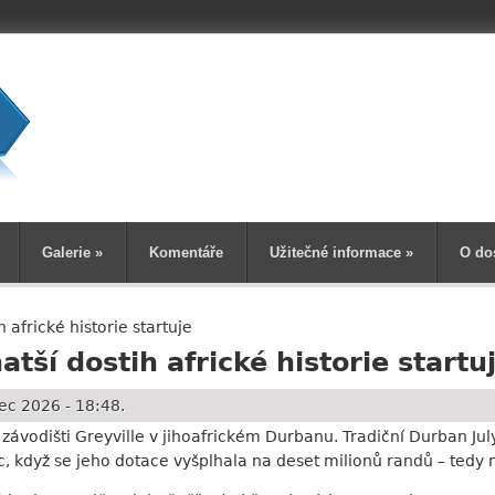
Vyhledává
Galerie
»
Komentáře
Užitečné informace
»
O do
 africké historie startuje
tší dostih africké historie startu
ec 2026 - 18:48.
 závodišti Greyville v jihoafrickém Durbanu. Tradiční Durban July 
 když se jeho dotace vyšplhala na deset milionů randů – tedy 