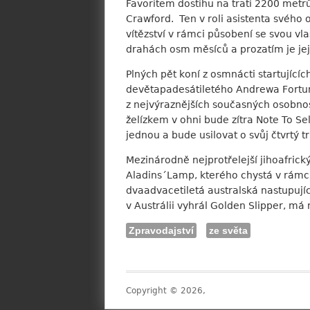
Favoritem dostihu na trati 2200 metr
Crawford. Ten v roli asistenta svého o
vítězství v rámci působení se svou vl
drahách osm měsíců a prozatím je její
Plných pět koní z osmnácti startujícíc
devětapadesátiletého Andrewa Fortuna.
z nejvýraznějších současných osobnost
želízkem v ohni bude zítra Note To Se
jednou a bude usilovat o svůj čtvrtý t
Mezinárodně nejprotřelejší jihoafrick
Aladins´Lamp, kterého chystá v rám
dvaadvacetiletá australská nastupujíc
v Austrálii vyhrál Golden Slipper, má 
Zpravodajství
ze světa
Copyright © 2026,