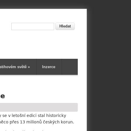
Hledat
ní
stihovém světě
»
Inzerce
je
se v letošní edici stal historicky
něco přes 13 milionů českých korun.