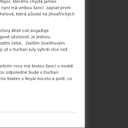
 Major, kterého chystá James
4, nyní má velkou šanci zapsat první
helová, která působí na jihoafrických
klisny Wish List angažuje
gové závislosti, je jednou
prozatím čeká. Dalším Snaithovým
ý už v Durban July vyhrál více než
letošním roce má šestou šanci v osobě
dou odpoledne bude v Durban
nia Stakes v Royal Ascotu a poté, co