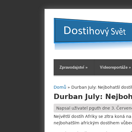
Zpravodajství
»
Videoreportáže
»
Domů
» Durban July: Nejbohatší dostih
Jste zde
Durban July: Nejboha
Napsal uživatel
pguth
dne 3. Červen
Největší dostih Afriky se zítra koná na
nejbohatším africkým dostihem vůbec,