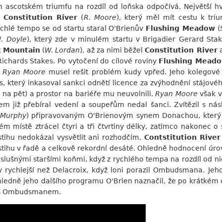
scotském triumfu na rozdíl od loňska odpočívá. Největší h
y
Constitution River
(
R. Moore
), který měl mít cestu k tri
chlé tempo se od startu staral O'Brienův
Flushing Meadow
(
J. Doyle
), který zde v minulém startu v Brigadier Gerard St
 Mountain
(
W. Lordan
), až za nimi běžel
Constitution River
ichards Stakes. Po vytočení do cílové roviny
Flushing Mead
o
Ryan Moore
musel rešit problém kudy vpřed. Jeho kolegové
s, který inkasoval sankci odnětí licence za zvýhodnění stájov
l na pět) a prostor na bariéře mu neuvolnili.
Ryan Moore
však v
lem již přebíral vedení a soupeřům nedal šanci. Zvítězil s n
 Murphy
) připravovaným O'Brienovým synem Donachou, který n
ém místě ztrácel čtyri a tři čtvrtiny délky, zatímco nakonec 
ostihu nedokázal vysvětlit ani rozhodčím.
Contstitution River
ostihu v řadě a celkově rekordní desáté. Ohledně hodnocení úrov
lušnými staršími koňmi, když z rychlého tempa na rozdíl od nic
y rychlejší než Delacroix, když loni porazil Ombudsmana. Jeho
hledně jeho dalšího programu O'Brien naznačil, že po krátkém
tí s Ombudsmanem.