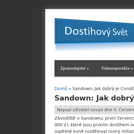
Zpravodajství
»
Videoreportáže
»
Domů
» Sandown: Jak dobrý je Constit
Jste zde
Sandown: Jak dobrý 
Napsal uživatel
novyo
dne 4. Červen
Závodiště v Sandownu první červenc
000 £), které jsou prvním dostihem ne
úspěšné koně rozděloval rovný milion l