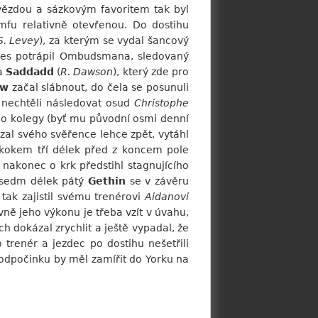
vězdou a sázkovým favoritem tak byl
umfu relativně otevřenou. Do dostihu
S. Levey
), za kterým se vydal šancový
akes potrápil Ombudsmana, sledovaný
a
Saddadd
(
R. Dawson
), který zde pro
ow
začal slábnout, do čela se posunuli
 nechtěli následovat osud
Christophe
ého kolegy (byť mu původní osmi denní
zal svého svěřence lehce zpět, vytáhl
áskokem tří délek před z koncem pole
akonec o krk předstihl stagnujícího
o sedm délek pátý
Gethin
se v závěru
tak zajistil svému trenérovi
Aidanovi
ně jeho výkonu je třeba vzít v úvahu,
h dokázal zrychlit a ještě vypadal, že
 trenér a jezdec po dostihu nešetřili
 odpočinku by měl zamířit do Yorku na