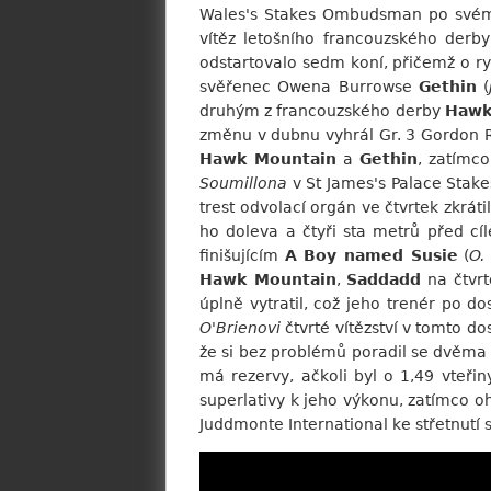
Wales's Stakes Ombudsman po svém a
vítěz letošního francouzského derb
odstartovalo sedm koní, přičemž o ry
svěřenec Owena Burrowse
Gethin
(
druhým z francouzského derby
Hawk
změnu v dubnu vyhrál Gr. 3 Gordon R
Hawk Mountain
a
Gethin
, zatímc
Soumillona
v St James's Palace Stake
trest odvolací orgán ve čtvrtek zkráti
ho doleva a čtyři sta metrů před cí
finišujícím
A Boy named Susie
(
O.
Hawk Mountain
,
Saddadd
na čtvrt
úplně vytratil, což jeho trenér po d
O'Brienovi
čtvrté vítězství v tomto d
že si bez problémů poradil se dvěma s
má rezervy, ačkoli byl o 1,49 vteřin
superlativy k jeho výkonu, zatímco o
Juddmonte International ke střetnu