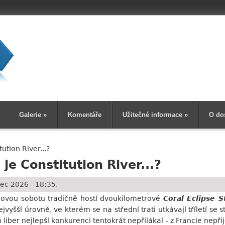
Vyhledává
Galerie
»
Komentáře
Užitečné informace
»
O do
ution River...?
je Constitution River...?
ec 2026 - 18:35.
ovou sobotu tradičně hostí dvoukilometrové
Coral Eclipse S
jvyšší úrovně, ve kterém se na střední trati utkávají tříletí se
iber nejlepší konkurenci tentokrát nepřilákal - z Francie nepřij