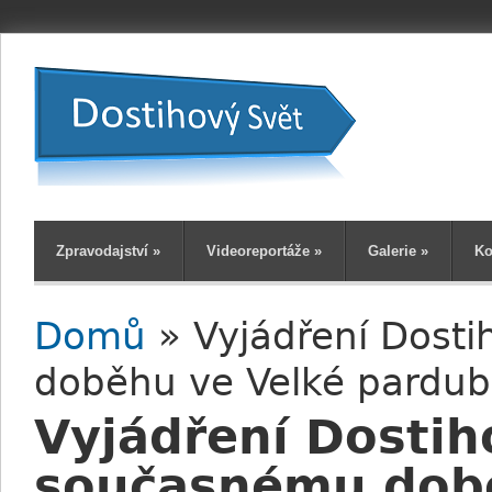
Zpravodajství
»
Videoreportáže
»
Galerie
»
Ko
Domů
» Vyjádření Dost
Jste zde
doběhu ve Velké pardub
Vyjádření Dostih
současnému době