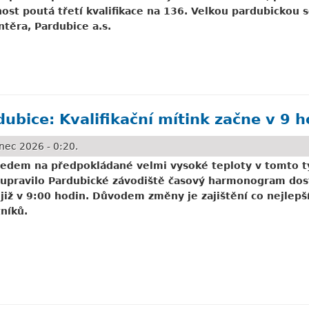
nost poutá třetí kvalifikace na 136. Velkou pardubickou s
ntěra, Pardubice a.s.
 Fort Medoc se vrací po pauze
ubice: Kvalifikační mítink začne v 9 h
nec 2026 - 0:20.
ledem na předpokládané velmi vysoké teploty v tomto 
, upravilo Pardubické závodiště časový harmonogram dos
 již v 9:00 hodin. Důvodem změny je zajištění co nejlep
tníků.
Kvalifikační mítink začne v 9 hodin