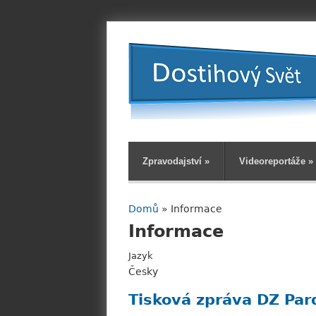
Zpravodajství
»
Videoreportáže
»
Domů
» Informace
Jste zde
Informace
Jazyk
Česky
Tisková zpráva DZ Par