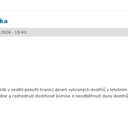
 Milionová kvalifikace se Sacamirem
íka
2026 - 19:43.
rlík v neděli pokořil hranici deseti vyhraných dostihů v letošní
dne a rozhodnutí dostihové komise o neodběhnutí dvou dostihů