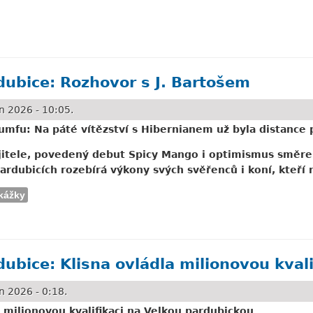
nů ve Slušovicích a Karlových Varech o nadcházejícím víkendu
dubice: Rozhovor s J. Bartošem
 2026 - 10:05.
umfu: Na páté vítězství s Hibernianem už byla distance p
majitele, povedený debut Spicy Mango i optimismus směr
rdubicích rozebírá výkony svých svěřenců i koní, kteří n
kážky
 Rozhovor s J. Bartošem
ubice: Klisna ovládla milionovou kvali
 2026 - 0:18.
a milionovou kvalifikaci na Velkou pardubickou