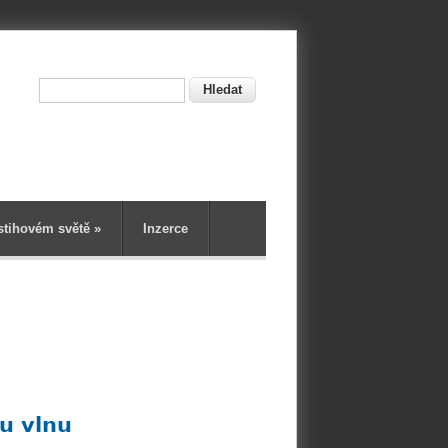
Hledat
ní
stihovém světě
»
Inzerce
u vlnu