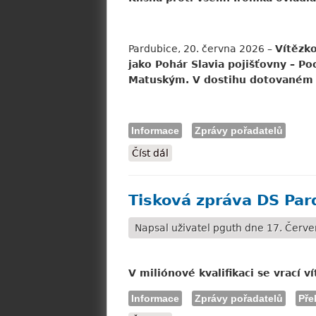
Pardubice, 20. června 2026 –
Vítězko
jako Pohár Slavia pojišťovny – Po
Matuským. V dostihu dotovaném č
Informace
Zprávy pořadatelů
Číst dál
Tisková zpráva DS Pardubice: 
Tisková zpráva DS Par
Napsal uživatel
pguth
dne 17. Červen
V miliónové kvalifikaci se vrací 
Informace
Zprávy pořadatelů
Pře