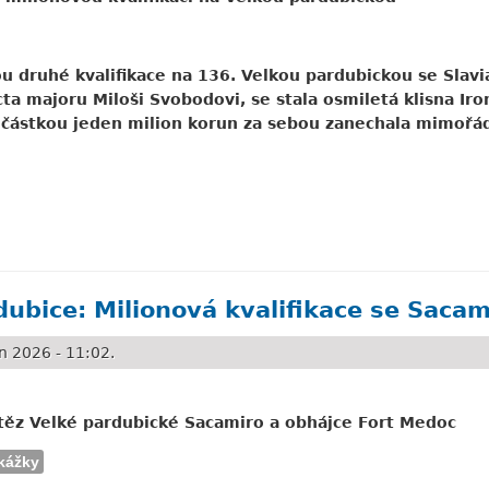
u druhé kvalifikace na 136. Velkou pardubickou se Slavi
cta majoru Miloši Svobodovi, se stala osmiletá klisna I
ástkou jeden milion korun za sebou zanechala mimořádn
Klisna ovládla milionovou kvalifikaci
dubice: Milionová kvalifikace se Saca
 2026 - 11:02.
vítěz Velké pardubické Sacamiro a obhájce Fort Medoc
kážky