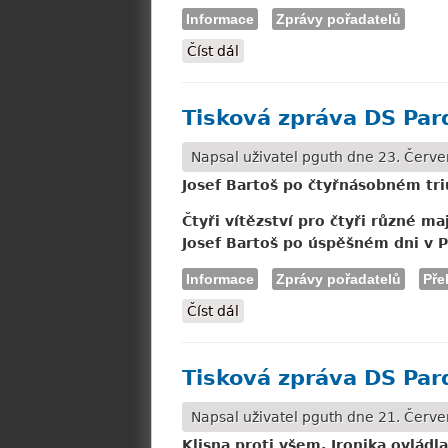
Informace
Zprávy pořadatelů
Číst dál
JC ČR: Zrušení dostihových d
Tisková zpráva DS Par
Napsal uživatel
pguth
dne 23. Červen
Josef Bartoš po čtyřnásobném tri
Čtyři vítězství pro čtyři různé 
Josef Bartoš po úspěšném dni v Pa
Informace
Zprávy pořadatelů
Pře
Číst dál
Tisková zpráva DS Pardubice:
Tisková zpráva DS Pard
Napsal uživatel
pguth
dne 21. Červen
Klisna proti všem. Ironika ovládl