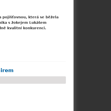
a pojišťovnou, která se běžela
ronika s žokejem Lukášem
ě kvalitní konkurenci.
mirem