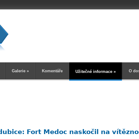
Vyhledává
Galerie
»
Komentáře
O do
Užitečné informace
»
dubice: Fort Medoc naskočil na vítězno