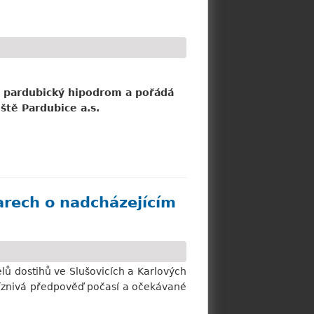
e pardubický hipodrom a pořádá
ště Pardubice a.s.
arech o nadcházejícím
lů dostihů ve Slušovicích a Karlových
říznivá předpověď počasí a očekávané