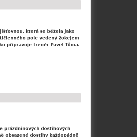
ojišťovnou, která se běžela jako
setičlenného pole vedený žokejem
ku připravuje trenér Pavel Tůma.
ice prázdninových dostihových
tně obsazené dostihy každopádně