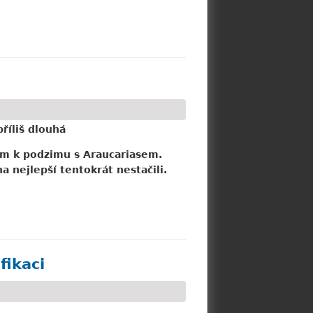
říliš dlouhá
em k podzimu s Araucariasem.
a nejlepší tentokrát nestačili.
fikaci