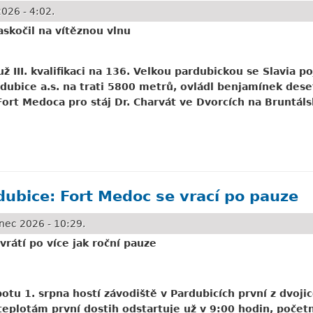
026 - 4:02.
askočil na vítěznou vlnu
už III. kvalifikaci na 136. Velkou pardubickou se Slavia p
rdubice a.s. na trati 5800 metrů, ovládl benjamínek de
rt Medoca pro stáj Dr. Charvát ve Dvorcích na Bruntáls
 Fort Medoc naskočil na vítěznou vlnu
dubice: Fort Medoc se vrací po pauze
nec 2026 - 10:29.
 vrátí po více jak roční pauze
otu 1. srpna hostí závodiště v Pardubicích první z dvoj
eplotám první dostih odstartuje už v 9:00 hodin, poče