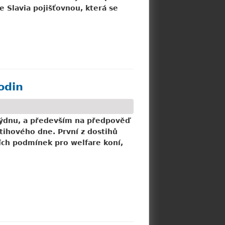
e Slavia pojišťovnou, která se
odin
týdnu, a především na předpověď
tihového dne. První z dostihů
ších podmínek pro welfare koní,