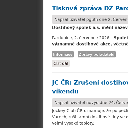
Tisková zpráva DZ Par
Napsal uživatel
pguth
dne 2. Červen
Dostihový spolek a.s. mění název
Pardubice, 2. července 2026 –
Společ
významné dostihové akce, včetně 
Informace
Zprávy pořadatelů
Číst dál
Tisková zpráva DZ Pardubice
JC ČR: Zrušení dostiho
víkendu
Napsal uživatel
novyo
dne 24. Červe
Jockey Club ČR oznamuje, že po pečli
Varech, ruší tamní dostihové dny ve
velmi vysoké teploty.