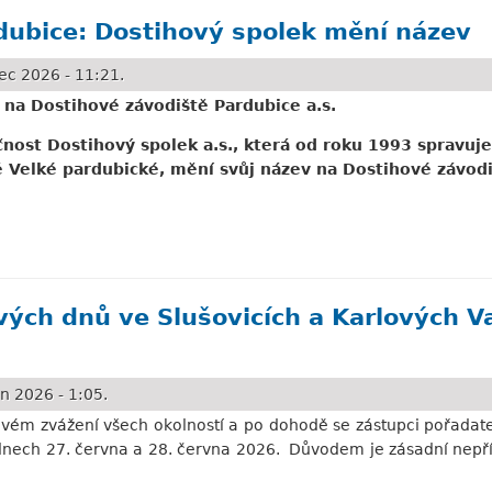
dubice: Dostihový spolek mění název
ec 2026 - 11:21.
 na Dostihové závodiště Pardubice a.s.
nost Dostihový spolek a.s., která od roku 1993 spravuj
Velké pardubické, mění svůj název na Dostihové závodi
: Dostihový spolek mění název
vých dnů ve Slušovicích a Karlových V
n 2026 - 1:05.
vém zvážení všech okolností a po dohodě se zástupci pořadate
 dnech 27. června a 28. června 2026. Důvodem je zásadní nep