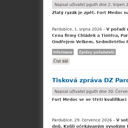
Napsal uživatel
pguth
dne 2. Srpen 2
Zlatý ryzák je zpět. Fort Medoc n
Pardubice, 1. srpna 2026 –
V pořadí 
Cena firmy Chládek a Tintěra, Pa
Ondřejem Velkem. Sedmiletého Fo
Informace
Zprávy pořadatelů
Číst dál
Tisková zpráva DZ Pardubice:
Tisková zpráva DZ Par
Napsal uživatel
pguth
dne 30. Červe
Fort Medoc se ve třetí kvalifikaci
Pardubice, 29. července 2026 –
V sob
dnů. Kvůli očekávaným vysokým t