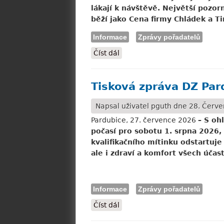
lákají k návštěvě. Největší pozor
běží jako Cena firmy Chládek a Ti
Informace
Zprávy pořadatelů
Číst dál
Tisková zpráva DZ Pardubice:
Tisková zpráva DZ Pard
Napsal uživatel
pguth
dne 28. Červe
Pardubice, 27. července 2026
– S oh
počasí pro sobotu 1. srpna 2026
kvalifikačního mítinku odstartuje
ale i zdraví a komfort všech účas
Informace
Zprávy pořadatelů
Číst dál
Tisková zpráva DZ Pardubice: 