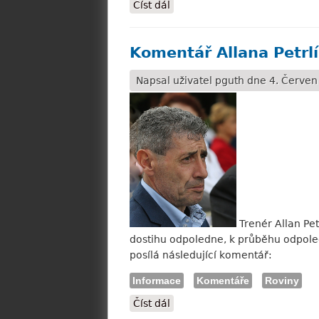
Číst dál
Tisková zpráva DS Pardubice:
Komentář Allana Petrl
Napsal uživatel
pguth
dne 4. Červen 
Trenér Allan Pet
dostihu odpoledne, k průběhu odpole
posílá následující komentář:
Informace
Komentáře
Roviny
Číst dál
Komentář Allana Petrlíka