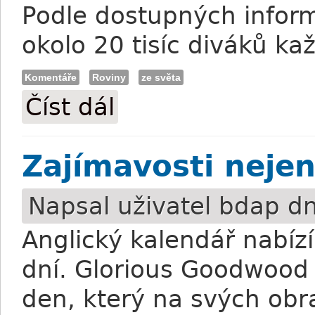
Podle dostupných infor
okolo 20 tisíc diváků ka
Komentáře
Roviny
ze světa
Číst dál
Ještě jednou z ostrovů
Zajímavosti neje
Napsal uživatel
bdap
dn
Anglický kalendář nabíz
dní. Glorious Goodwood 
den, který na svých obr