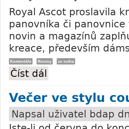
Royal Ascot proslavila 
panovníka či panovnice
novin a magazínů zaplňu
kreace, především dáms
Komentáře
Roviny
ze světa
Číst dál
Tradice ve žlutočervené
Večer ve stylu co
Napsal uživatel
bdap
dn
Jste-li od června do ko