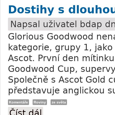
Dostihy s dlouhou
Napsal uživatel
bdap
dn
Glorious Goodwood nenab
kategorie, grupy 1, jak
Ascot. První den mítink
Goodwood Cup, supervyt
Společně s Ascot Gold
představuje anglickou s
Komentáře
Roviny
ze světa
Číst dál
Dostihy s dlouhou historií