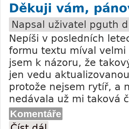
Děkuji vám, pánov
Napsal uživatel
pguth
d
Nepíši v posledních lete
formu textu míval velmi 
jsem k názoru, že takov
jen vedu aktualizovanou
protože nejsem rytíř, a
nedávala už mi taková č
Komentáře
Číst dál
Děkuji vám, pánové...