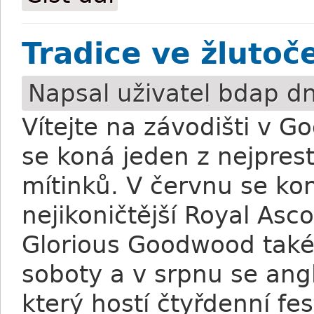
Tradice ve žlutoč
Napsal uživatel
bdap
dn
Vítejte na závodišti v 
se koná jeden z nejpres
mítinků. V červnu se ko
nejikoničtější Royal Asc
Glorious Goodwood také 
soboty a v srpnu se angl
který hostí čtyřdenní fes