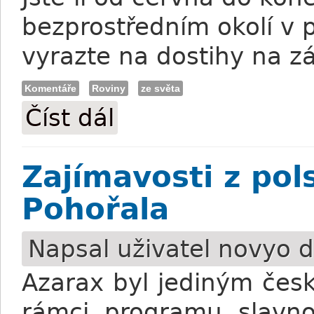
bezprostředním okolí v 
vyrazte na dostihy na z
Komentáře
Roviny
ze světa
Číst dál
Večer ve stylu country a western
Zajímavosti z pol
Pohořala
Napsal uživatel
novyo
d
Azarax byl jediným čes
rámci programu slavno