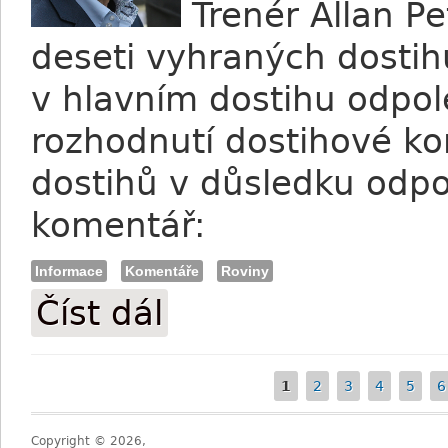
Trenér Allan Pet
deseti vyhraných dostihů
v hlavním dostihu odpo
rozhodnutí dostihové k
dostihů v důsledku odpol
komentář:
Informace
Komentáře
Roviny
Číst dál
Komentář Allana Petrlíka
1
2
3
4
5
6
Stránky
Copyright © 2026,