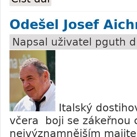
Odešel Josef Aich
Napsal uživatel
pguth
d
Italský dostiho
včera boji se zákeřnou c
nejvýznamnějším majit