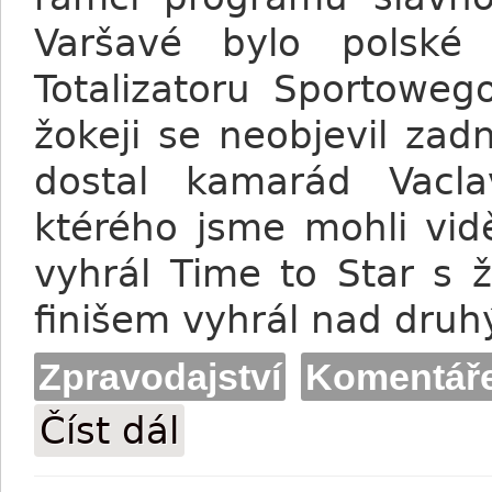
Varšavé bylo polské
Totalizatoru Sportoweg
žokeji se neobjevil zadn
dostal kamarád Vacla
ktérého jsme mohli vid
vyhrál Time to Star s 
finišem vyhrál nad druh
Zpravodajství
Komentář
Číst dál
Zajímavosti z polského derby od Aleše 