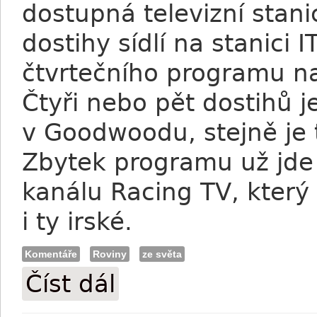
dostupná televizní stanic
dostihy sídlí na stanici 
čtvrtečního programu na
Čtyři nebo pět dostihů j
v Goodwoodu, stejně je t
Zbytek programu už jde
kanálu Racing TV, který
i ty irské.
Komentáře
Roviny
ze světa
Číst dál
Zajímavosti nejen z Goodwoodu