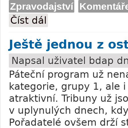
Zpravodajství
Komentář
Číst dál
Uspěšný modrožlutý víkend
Ještě jednou z os
Napsal uživatel
bdap
dn
Páteční program už nena
kategorie, grupy 1, ale 
atraktivní. Tribuny už js
v uplynulých dnech, kdy 
Pořadatelé ovšem drží s