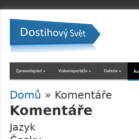
Zpravodajství
»
Videoreportáže
»
Galerie
»
Ko
Domů
» Komentáře
Jste zde
Komentáře
Jazyk