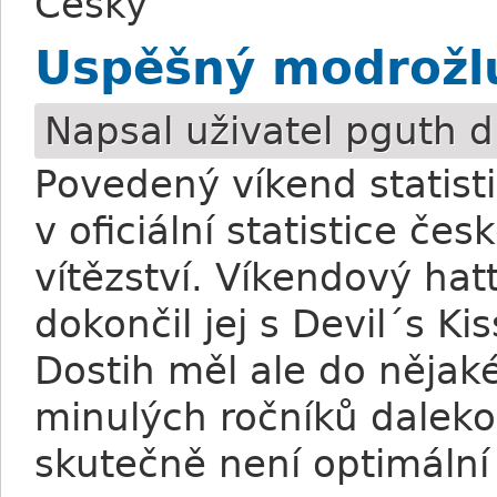
Česky
Uspěšný modrožl
Napsal uživatel
pguth
d
Povedený víkend statist
v oficiální statistice č
vítězství. Víkendový hat
dokončil jej s Devil´s K
Dostih měl ale do nějaké
minulých ročníků daleko
skutečně není optimální