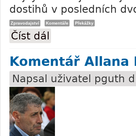
dostihů v posledních dvo
Zpravodajství
Komentáře
Překážky
Číst dál
Odešel Josef Aichner
Komentář Allana 
Napsal uživatel
pguth
d