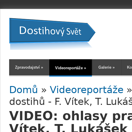
Zpravodajství
»
Galerie
»
Ko
Videoreportáže
»
Domů
»
Videoreportáže
»
Jste zde
dostihů - F. Vítek, T. Luk
VIDEO: ohlasy pra
Vítek, T. Lukášek