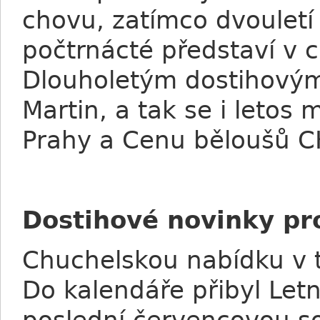
chovu, zatímco dvouletí
počtrnácté představí v 
Dlouholetým dostihový
Martin, a tak se i letos
Prahy a Cenu běloušů CK
Dostihové novinky pro
Chuchelskou nabídku v t
Do kalendáře přibyl Letn