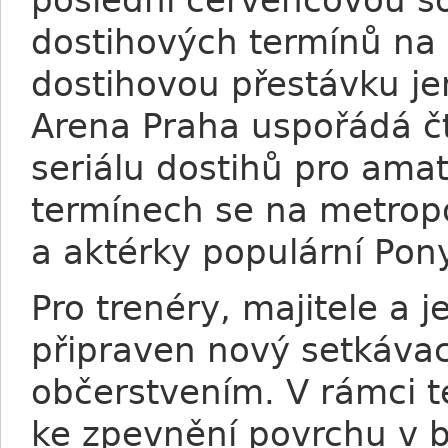
poslední červencovou so
dostihových termínů na 
dostihovou přestávku je
Arena Praha uspořádá čt
seriálu dostihů pro amat
termínech se na metropol
a aktérky populární Pony
Pro trenéry, majitele a 
připraven nový setkávac
občerstvením. V rámci t
ke zpevnění povrchu v b