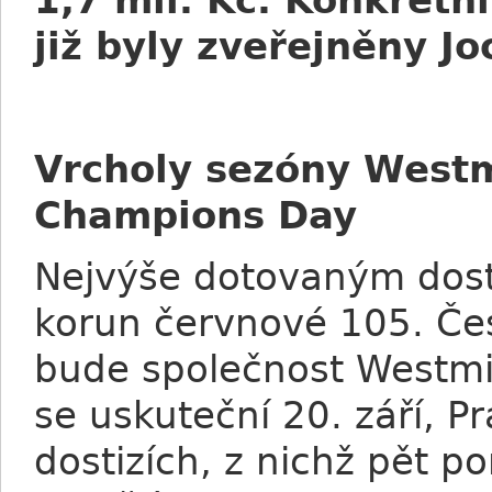
1,7 mil. Kč. Konkrétn
již byly zveřejněny J
Vrcholy sezóny Westm
Champions Day
Nejvýše dotovaným dost
korun červnové 105. Če
bude společnost Westmin
se uskuteční 20. září, 
dostizích, z nichž pět p