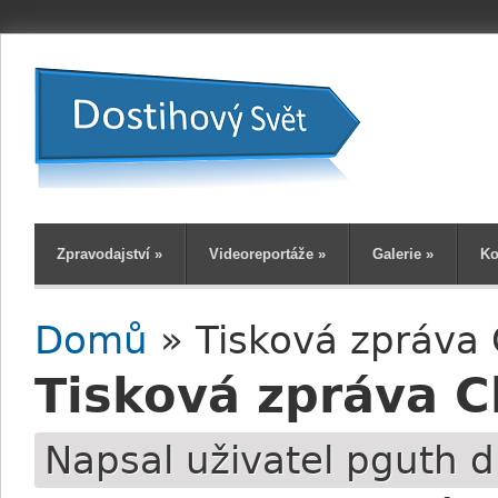
Zpravodajství
»
Videoreportáže
»
Galerie
»
Ko
Domů
» Tisková zpráva 
Jste zde
Tisková zpráva C
Napsal uživatel
pguth
d