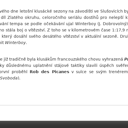
ého dne letošní klusácké sezony na závodišti ve Slušovicích b
díl Zlatého okruhu, celoročního seriálu dostihů pro nelepší 
ování tempa se podle očekávání ujal Winterboy (J. Dobrovolný
o stála boj o vítězství. Z toho se v kilometrovém čase 1:17,9
, který dosáhl svého desátého vítězství v aktuální sezoně. D
nit
Winterboy
.
e již tradičně byla klusákům francouzského chovu vyhrazená
P
ky důslednému uplatnění stájové taktiky slavili úspěch svěř
první proběhl
Rob des Picanes
v sulce se svým trenére
. Svoboda
).