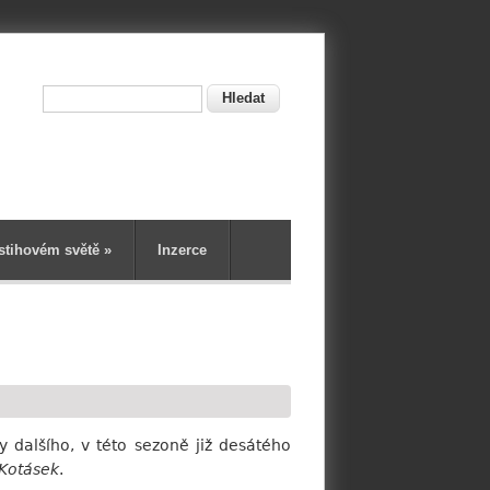
Hledat
ní
stihovém světě
»
Inzerce
ky dalšího, v této sezoně již desátého
Kotásek
.