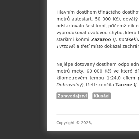
Hlavním dostihem třináctého dostihov
metrů autostart, 50 000 Kč), devátý 
odstartovalo šest koní, přičemž dikt
vyprodukoval cvalovou chybu, která h
staršími koňmi
Zazazoo
(
J. Kotásek
)
Tvrzová
) a třetí místo dokázal zachrá
Nejlépe dotovaný dostihem odpoledn
metrů mety, 60 000 Kč) ve které dí
kilometrovém tempu 1:24,0 cílem 
Dobrovolný
), třetí skončila
Tacene
(
J
Zpravodajství
Klusáci
Copyright © 2026,