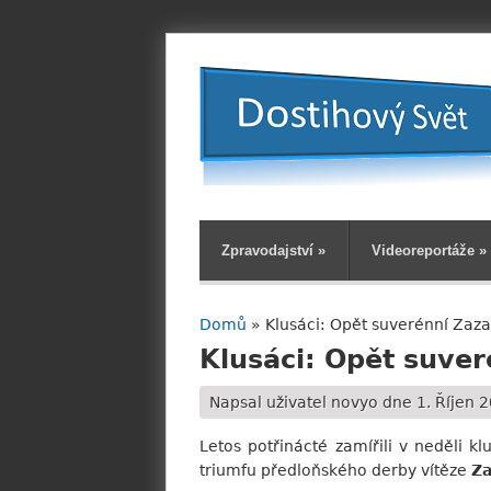
Zpravodajství
»
Videoreportáže
»
Domů
» Klusáci: Opět suverénní Zaz
Jste zde
Klusáci: Opět suve
Napsal uživatel
novyo
dne 1. Říjen 2
Letos potřinácté zamířili v neděli kl
triumfu předloňského derby vítěze
Z