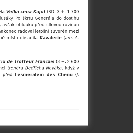
yla
Velká cena Kajot
(SD, 3 +, 1 700
klusáky. Po škrtu Generála do dostihu
), avšak oblouku před cílovou rovinou
 nakonec radoval letošní suverén mezi
ruhé místo obsadila
Kavalerie
(
am. A.
rix de Trotteur Francais
(3 +, 2 600
enci
trenéra Bedřicha Nováka
, když v
m před
Lesmeralem des Chenu
(
J.