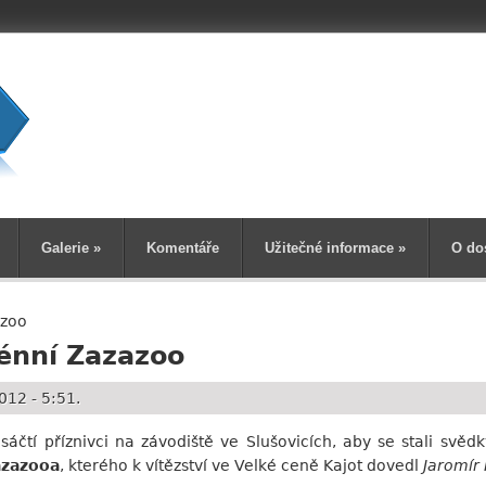
Vyhledává
Galerie
»
Komentáře
Užitečné informace
»
O do
azoo
rénní Zazazoo
012 - 5:51.
usáčtí příznivci na závodiště ve Slušovicích, aby se stali svěd
azazooa
, kterého k vítězství ve Velké ceně Kajot dovedl
Jaromír 