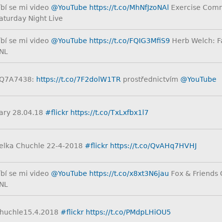
íbí se mi video
@YouTube
https://t.co/MhNfJzoNAl
Exercise Comm
aturday Night Live
íbí se mi video
@YouTube
https://t.co/FQIG3MfiS9
Herb Welch: Fal
NL
Q7A7438:
https://t.co/7F2dolW1TR
prostřednictvím
@YouTube
ary 28.04.18
#flickr
https://t.co/TxLxfbx1l7
elka Chuchle 22-4-2018
#flickr
https://t.co/QvAHq7HVHJ
íbí se mi video
@YouTube
https://t.co/x8xt3N6jau
Fox & Friends 
NL
huchle15.4.2018
#flickr
https://t.co/PMdpLHiOU5