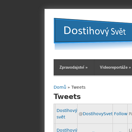
Zpravodajství
»
Videoreportáže
»
Domů
» Tweets
Jste zde
Tweets
Dostihový
@
DostihovySvet
Follow
P
svět
Dostihový
L