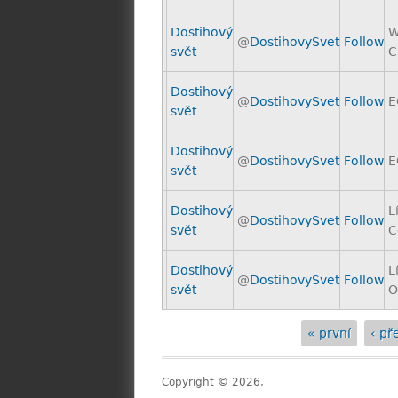
Dostihový
W
@
DostihovySvet
Follow
svět
C
Dostihový
@
DostihovySvet
Follow
E
svět
Dostihový
@
DostihovySvet
Follow
E
svět
Dostihový
L
@
DostihovySvet
Follow
svět
C
Dostihový
L
@
DostihovySvet
Follow
svět
O
« první
‹ př
Stránky
Copyright © 2026,