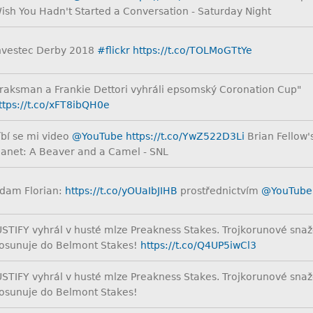
ish You Hadn't Started a Conversation - Saturday Night
nvestec Derby 2018
#flickr
https://t.co/TOLMoGTtYe
raksman a Frankie Dettori vyhráli epsomský Coronation Cup"
ttps://t.co/xFT8ibQH0e
íbí se mi video
@YouTube
https://t.co/YwZ522D3Li
Brian Fellow's
lanet: A Beaver and a Camel - SNL
dam Florian:
https://t.co/yOUaIbJIHB
prostřednictvím
@YouTube
USTIFY vyhrál v husté mlze Preakness Stakes. Trojkorunové snaž
osunuje do Belmont Stakes!
https://t.co/Q4UP5iwCl3
USTIFY vyhrál v husté mlze Preakness Stakes. Trojkorunové snaž
osunuje do Belmont Stakes!