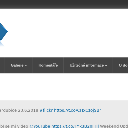
Vyhledává
Galerie
»
Komentáře
Užitečné informace
»
O do
ardubice 23.6.2018
#flickr
https://t.co/CHxCzojSBr
íbí se mi video
@YouTube
https://t.co/FYk3B2nFHl
Weekend Updat