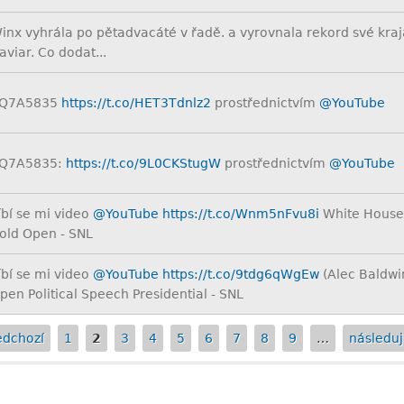
inx vyhrála po pětadvacáté v řadě. a vyrovnala rekord své kra
aviar. Co dodat...
Q7A5835
https://t.co/HET3Tdnlz2
prostřednictvím
@YouTube
Q7A5835:
https://t.co/9L0CKStugW
prostřednictvím
@YouTube
íbí se mi video
@YouTube
https://t.co/Wnm5nFvu8i
White House
old Open - SNL
íbí se mi video
@YouTube
https://t.co/9tdg6qWgEw
(Alec Baldwi
pen Political Speech Presidential - SNL
edchozí
1
2
3
4
5
6
7
8
9
…
následují