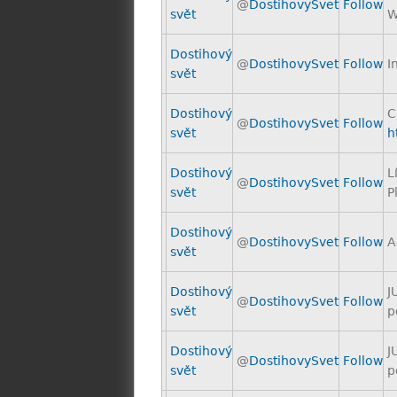
@
DostihovySvet
Follow
svět
W
Dostihový
@
DostihovySvet
Follow
I
svět
Dostihový
C
@
DostihovySvet
Follow
svět
h
Dostihový
L
@
DostihovySvet
Follow
svět
P
Dostihový
@
DostihovySvet
Follow
A
svět
Dostihový
J
@
DostihovySvet
Follow
svět
p
Dostihový
J
@
DostihovySvet
Follow
svět
p