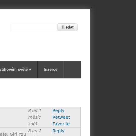
Hledat
ní
stihovém světě
»
Inzerce
8 let 1
Reply
měsíc
Retweet
zpět
Favorite
8 let 2
Reply
e: Girl You