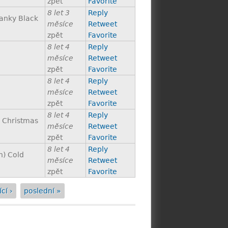
zpět
Favorite
8 let 3
Reply
janky Black
měsíce
Retweet
zpět
Favorite
8 let 4
Reply
měsíce
Retweet
zpět
Favorite
8 let 4
Reply
měsíce
Retweet
zpět
Favorite
8 let 4
Reply
 Christmas
měsíce
Retweet
zpět
Favorite
8 let 4
Reply
n) Cold
měsíce
Retweet
zpět
Favorite
cí ›
poslední »