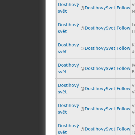
Dostihový
V
@
DostihovySvet
Follow
svět
M
Dostihový
L
@
DostihovySvet
Follow
svět
H
Dostihový
K
@
DostihovySvet
Follow
svět
d
Dostihový
K
@
DostihovySvet
Follow
svět
B
Dostihový
V
@
DostihovySvet
Follow
svět
V
Dostihový
V
@
DostihovySvet
Follow
svět
V
Dostihový
V
@
DostihovySvet
Follow
svět
T