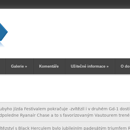
Vyhledává
Galerie
»
Komentáře
Užitečné informace
»
O do
ubyho jízda Festivalem pokračuje -zvítězil i v druhém Gd-1 dost
dpoledne Ryanair Chase a to s favorizovaným Vautourem trenér
ítězství s Black Herculem bylo jubilejním padesátým triumfem