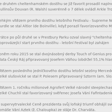
e druhém cheltenhamském dostihu se již favorit prosadil napln
ullinsův Douvan (R. Walsh) suverénně o 7 délek ovládl Arkle Tr
ehkým vítězem prvního dostihu letošního Festivalu - Supreme N
urdle se stal Altior (de Boinville), když porazil favorizovaného 
rátce po půl druhé se v Prestbury Parku ozval slavný "cheltenh
oprovázející start prvního dostihu - letošní Festival byl zahájen
oněm roku 2015 se stal dvojnásobný derby Touch of Genius pro 
lata Český Ráj připravovaný Josefem Váňou (obdržel 55,1% hlas
ítězem posledního jedničkového dostihu letošní sezóny Merce
elké slušovické se stal P. Polesem připravovaný Sztorm (am. Slož
ítězem 1. ročníku milionové Agrofert Velké národní steeplechas
elké Chuchli stal favorizovaný svěřenec Josefa Váni Fafintadeni
 supervytrvalecké Ceně prezidenta svůj loňský triumf obhájil s
omáše Váni Aztek (ž. Chaloupka) ze stáje Dr. Charváta.