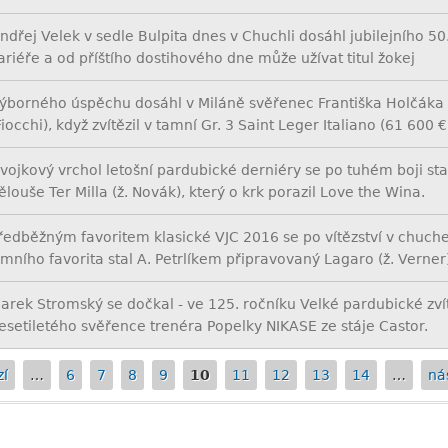
ndřej Velek v sedle Bulpita dnes v Chuchli dosáhl jubilejního 50. 
ariéře a od příštího dostihového dne může užívat titul žokej
ýborného úspěchu dosáhl v Miláně svěřenec Františka Holčáka
Fiocchi), když zvítězil v tamní Gr. 3 Saint Leger Italiano (61 600 €
vojkový vrchol letošní pardubické derniéry se po tuhém boji stal
ělouše Ter Milla (ž. Novák), který o krk porazil Love the Wina.
ředběžným favoritem klasické VJC 2016 se po vítězství v chuch
imního favorita stal A. Petrlíkem připravovaný Lagaro (ž. Verner
arek Stromský se dočkal - ve 125. ročníku Velké pardubické zvít
esetiletého svěřence trenéra Popelky NIKASE ze stáje Castor.
zí
…
6
7
8
9
10
11
12
13
14
…
nás