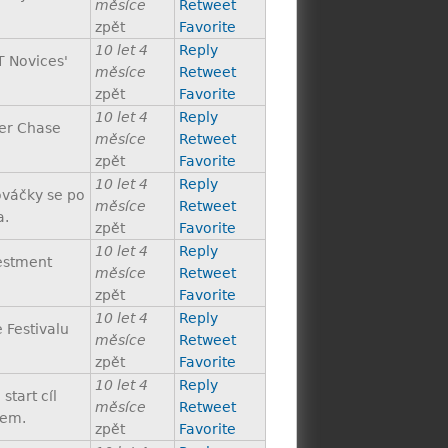
měsíce
Retweet
zpět
Favorite
10 let 4
Reply
T Novices'
měsíce
Retweet
zpět
Favorite
10 let 4
Reply
er Chase
měsíce
Retweet
zpět
Favorite
10 let 4
Reply
ováčky se po
měsíce
Retweet
a.
zpět
Favorite
10 let 4
Reply
estment
měsíce
Retweet
zpět
Favorite
10 let 4
Reply
 Festivalu
měsíce
Retweet
zpět
Favorite
10 let 4
Reply
tart cíl
měsíce
Retweet
hem.
zpět
Favorite