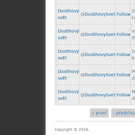
Dostihový
O
@
DostihovySvet
Follow
svět
k
Dostihový
V
@
DostihovySvet
Follow
svět
(
Dostihový
D
@
DostihovySvet
Follow
svět
b
Dostihový
P
@
DostihovySvet
Follow
svět
z
Dostihový
M
@
DostihovySvet
Follow
svět
d
« první
‹ předcho
Stránky
Copyright © 2026,