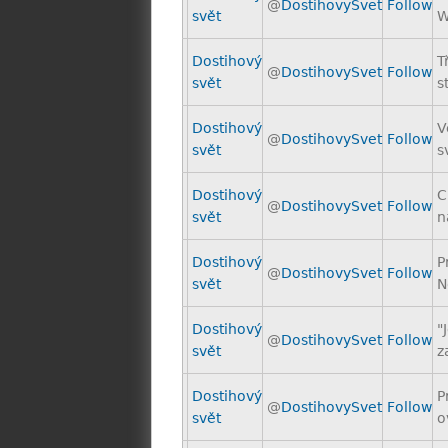
@
DostihovySvet
Follow
svět
W
Dostihový
T
@
DostihovySvet
Follow
svět
s
Dostihový
V
@
DostihovySvet
Follow
svět
s
Dostihový
C
@
DostihovySvet
Follow
svět
n
Dostihový
P
@
DostihovySvet
Follow
svět
N
Dostihový
"
@
DostihovySvet
Follow
svět
z
Dostihový
P
@
DostihovySvet
Follow
svět
o