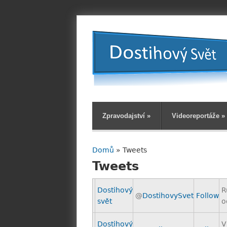
Zpravodajství
»
Videoreportáže
»
Domů
» Tweets
Jste zde
Tweets
Dostihový
R
@
DostihovySvet
Follow
svět
o
Dostihový
V