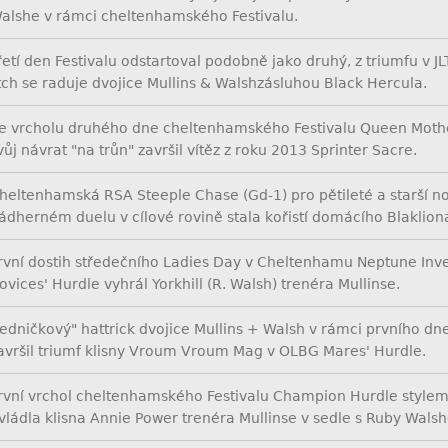
alshe v rámci cheltenhamského Festivalu.
řetí den Festivalu odstartoval podobně jako druhý, z triumfu v JL
tch se raduje dvojice Mullins & Walshzásluhou Black Hercula.
e vrcholu druhého dne cheltenhamského Festivalu Queen Moth
vůj návrat "na trůn" završil vítěz z roku 2013 Sprinter Sacre.
heltenhamská RSA Steeple Chase (Gd-1) pro pětileté a starší n
ádherném duelu v cílové rovině stala kořistí domácího Blaklion
rvní dostih středečního Ladies Day v Cheltenhamu Neptune Inv
ovices' Hurdle vyhrál Yorkhill (R. Walsh) trenéra Mullinse.
Jedničkový" hattrick dvojice Mullins + Walsh v rámci prvního dne
avršil triumf klisny Vroum Vroum Mag v OLBG Mares' Hurdle.
rvní vrchol cheltenhamského Festivalu Champion Hurdle stylem s
vládla klisna Annie Power trenéra Mullinse v sedle s Ruby Wals