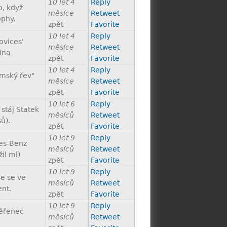
10 let 4
Reply
o, když
měsíce
Retweet
ophy.
zpět
Favorite
10 let 4
Reply
ovices'
měsíce
Retweet
Mina
zpět
Favorite
10 let 4
Reply
amský řev"
měsíce
Retweet
zpět
Favorite
10 let 6
Reply
stáj Statek
měsíců
Retweet
ů).
zpět
Favorite
10 let 9
Reply
des-Benz
měsíců
Retweet
il ml)
zpět
Favorite
10 let 9
Reply
e se ve
měsíců
Retweet
ent.
zpět
Favorite
10 let 9
Reply
věřenec
měsíců
Retweet