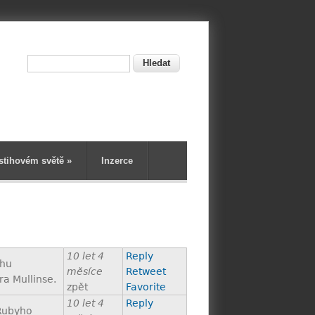
Hledat
ní
stihovém světě
»
Inzerce
10 let 4
Reply
ihu
měsíce
Retweet
a Mullinse.
zpět
Favorite
10 let 4
Reply
 Rubyho