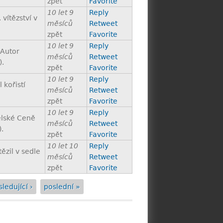
zpět
Favorite
10 let 9
Reply
vítězství v
měsíců
Retweet
zpět
Favorite
10 let 9
Reply
 Autor
měsíců
Retweet
).
zpět
Favorite
10 let 9
Reply
 kořistí
měsíců
Retweet
zpět
Favorite
10 let 9
Reply
elské Ceně
měsíců
Retweet
).
zpět
Favorite
10 let 10
Reply
ězil v sedle
měsíců
Retweet
zpět
Favorite
ledující ›
poslední »