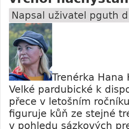
Napsal uživatel
pguth
dn
Trenérka Hana 
Velké pardubické k disp
přece v letošním ročníku 
figuruje kůň ze stejné t
v pohledu sázkových pre