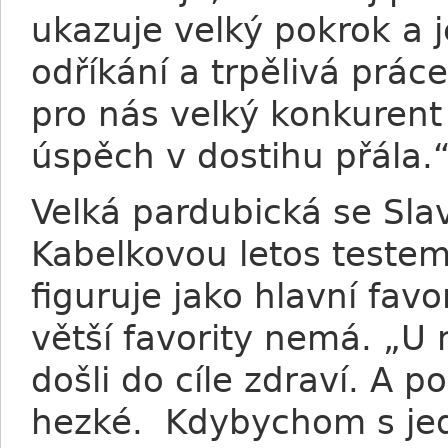
ukazuje velký pokrok a 
odříkání a trpělivá prác
pro nás velký konkurent
úspěch v dostihu přála.
Velká pardubická se Sla
Kabelkovou letos testem,
figuruje jako hlavní fav
větší favority nemá. „U 
došli do cíle zdraví. A 
hezké. Kdybychom s jedn