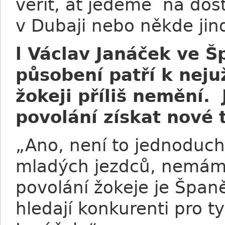
věřit, ať jedeme na dost
v Dubaji nebo někde ji
l Václav Janáček ve 
působení patří k neju
žokeji příliš nemění. 
povolání získat nové 
„Ano, není to jednoduc
mladých jezdců, nemáme
povolání žokeje je Špan
hledají konkurenti pro ty