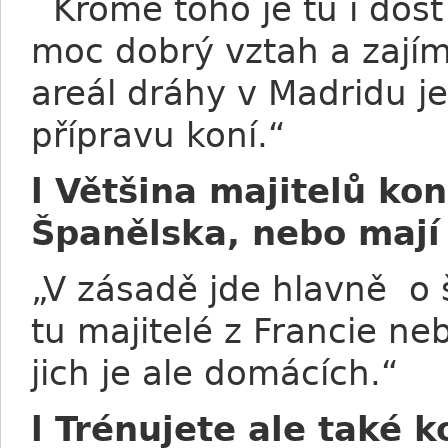
Kromě toho je tu i dost 
moc dobrý vztah a zajím
areál dráhy v Madridu je
přípravu koní.“
l Většina majitelů kon
Španělska, nebo mají 
„V zásadě jde hlavně o š
tu majitelé z Francie neb
jich je ale domácích.“
l Trénujete ale také 