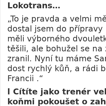
Lokotrans…
„To je pravda a velmi mě
dostal jsem do přípravy 
měli výborného dvouletk
těšili, ale bohužel se n
zranil. Nyní tu máme San
dost rychlý kůň, a rádi
Francii .“
l Cítíte jako trenér v
koňmi pokoušet o zahr