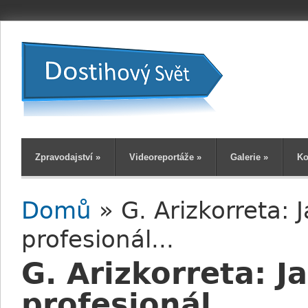
Zpravodajství
»
Videoreportáže
»
Galerie
»
Ko
Domů
» G. Arizkorreta: 
Jste zde
profesionál...
G. Arizkorreta: J
profesionál...