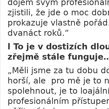
dojem svým profesionál
zjistili, že jde o moc do
prokazuje vlastně pořá
dvanáct roků.“
l To je v dostizích dl
zřejmě stále funguje
„Měli jsme za tu dobu d
horší, ale pro mě je to 
spolehnout, je to loajá
profesionálním přístupe