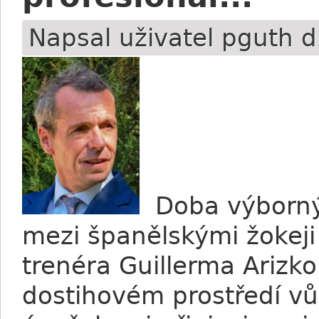
Napsal uživatel
pguth
d
Doba výbornýc
mezi španělskými žokej
trenéra Guillerma Arizko
dostihovém prostředí vů