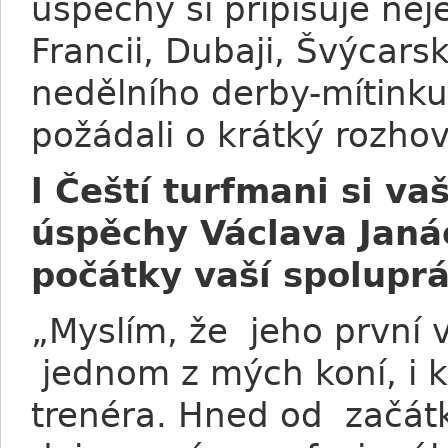
úspěchy si připisuje nej
Francii, Dubaji, Švýcars
nedělního derby-mítinku
požádali o krátký rozho
l Čeští turfmani si v
úspěchy Václava Janá
počátky vaší spolup
„Myslím, že jeho první v
jednom z mých koní, i k
trenéra. Hned od začát