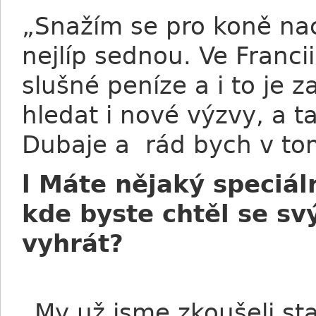
„Snažím se pro koně nac
nejlíp sednou. Ve Franc
slušné peníze a i to je 
hledat i nové výzvy, a t
Dubaje a rád bych v to
l Máte nějaký speciál
kde byste chtěl se s
vyhrát?
„My už jsme zkoušeli star