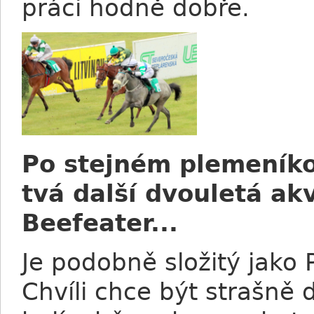
práci hodně dobře.
Po stejném plemeníkov
tvá další dvouletá a
Beefeater...
Je podobně složitý jako 
Chvíli chce být strašně