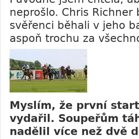
neprošlo. Chris Richner 
svěřenci běhali v jeho 
aspoň trochu za všechn
Myslím, že první star
vydařil. Soupeřům tá
nadělil více než dvě d