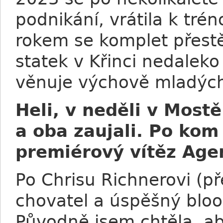
podnikání, vrátila k tré
rokem se komplet přest
statek v Křinci nedalek
věnuje výchově mladých 
Heli, v neděli v Mostě
a oba zaujali. Po kom
premiérový vítěz Age
Po Chrisu Richnerovi (př
chovatel a úspěšný bloo
Původně jsem chtěla, aby