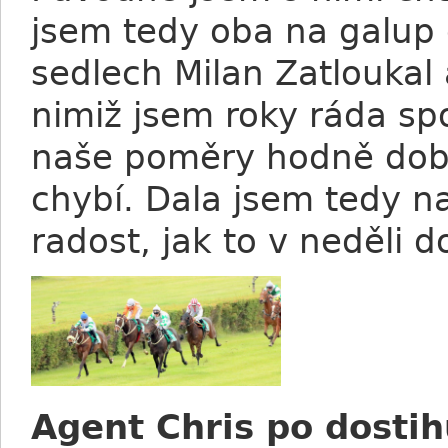
jsem tedy oba na galup d
sedlech Milan Zatloukal 
nimiž jsem roky ráda spol
naše poměry hodně dobré
chybí. Dala jsem tedy n
radost, jak to v neděli d
Agent Chris po dostih