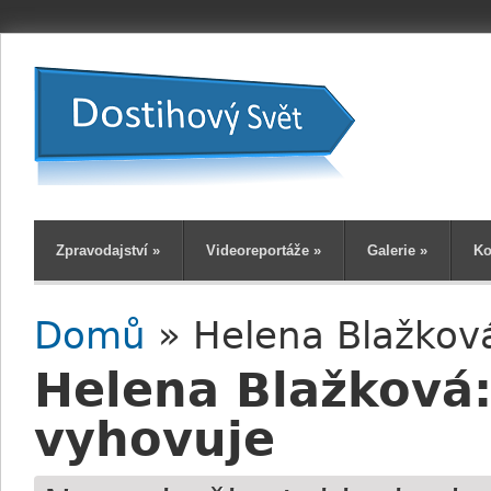
Zpravodajství
»
Videoreportáže
»
Galerie
»
Ko
Domů
» Helena Blažková
Jste zde
Helena Blažková:
vyhovuje