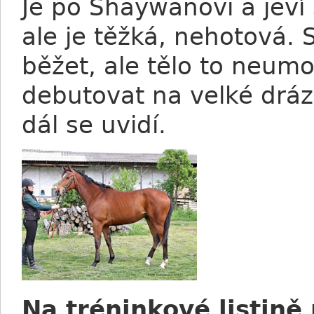
Je po Shaywanovi a jeví 
ale je těžká, nehotová. 
běžet, ale tělo to neum
debutovat na velké drá
dál se uvidí.
Na tréninkové listině