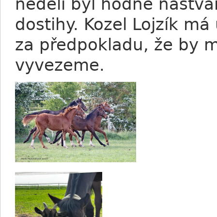
neděli byl hodně naštva
dostihy. Kozel Lojzík má 
za předpokladu, že by 
vyvezeme.