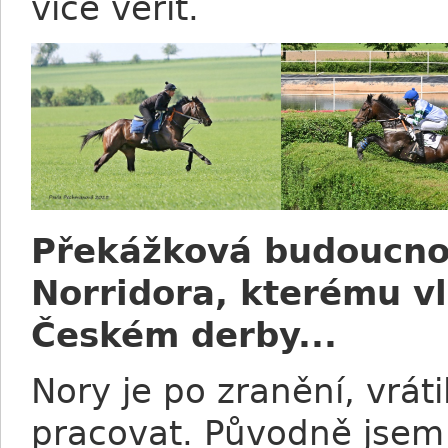
více věřit.
Překážková budoucno
Norridora, kterému vlo
Českém derby...
Nory je po zranění, vrát
pracovat. Původně jsem s