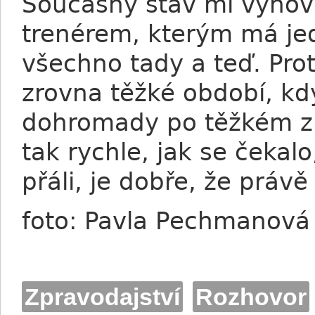
Současný stav mi vyhovu
trenérem, kterým má jed
všechno tady a teď. Pro
zrovna těžké období, kd
dohromady po těžkém zra
tak rychle, jak se čekal
přáli, je dobře, že práv
foto: Pavla Pechmanová
Zpravodajství
Rozhovor