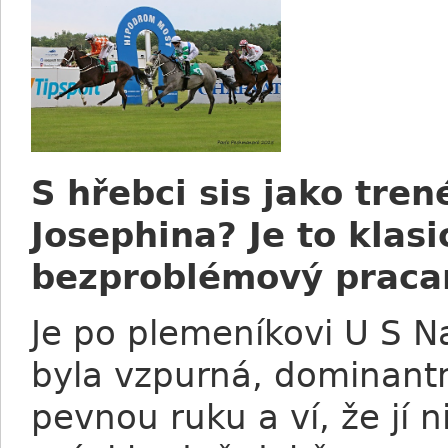
S hřebci sis jako tre
Josephina? Je to klas
bezproblémový praca
Je po plemeníkovi U S Nav
byla vzpurná, dominantn
pevnou ruku a ví, že jí n