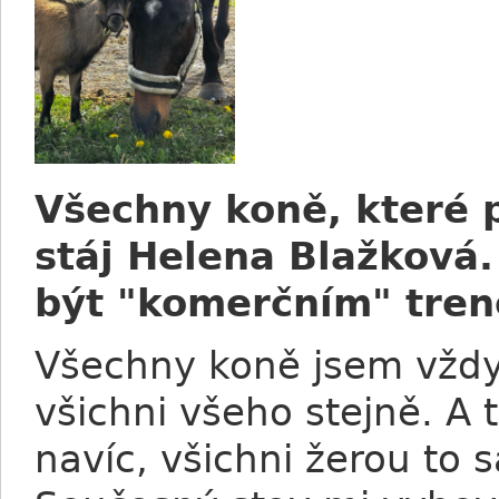
Všechny koně, které p
stáj Helena Blažková. 
být "komerčním" tre
Všechny koně jsem vždyc
všichni všeho stejně. A 
navíc, všichni žerou to 