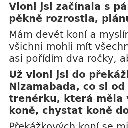
Vloni jsi začínala s p
pěkně rozrostla, plán
Mám devět koní a myslím
všichni mohli mít všechn
asi pořídím dva ročky, 
Už vloni jsi do přek
Nizamabada, co si od n
trenérku, která měla
koně, chystat koně d
Překážkových koní se mi 