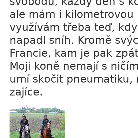
svobodu, každý den s k
ale mám i kilometrovou 
využívám třeba teď, kd
napadl sníh. Kromě svých
Francie, kam je pak zpát
Moji koně nemají s ničí
umí skočit pneumatiku, 
zajíce.