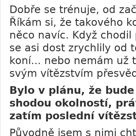
Dobře se trénuje, od za
Říkám si, že takového k
něco navíc. Když chodil p
se asi dost zrychlily od
koní... nebo nemám už 
svým vítězstvím přesvěd
Bylo v plánu, že bude
shodou okolností, prá
zatím poslední vítězs
Původně jsem s nimi chtě