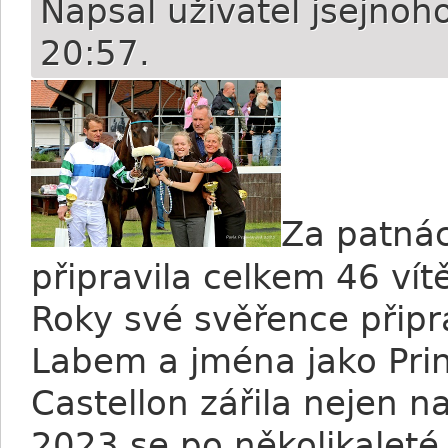
Napsal uživatel
jsejnoh
20:57.
Za patnác
připravila celkem 46 vít
Roky své svěřence připr
Labem a jména jako Prin
Castellon zářila nejen 
2023 se po několikaleté