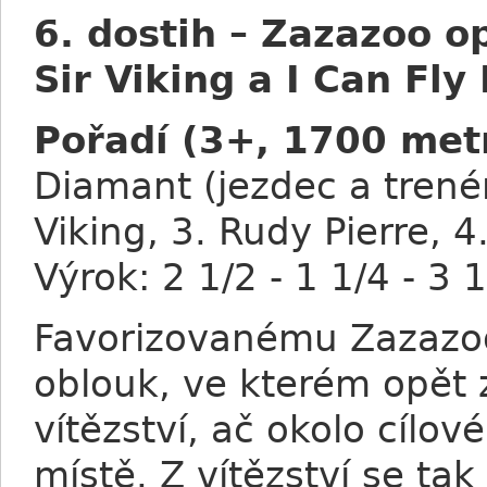
6. dostih – Zazazoo o
Sir Viking a I Can Fl
Pořadí (3+, 1700 metr
Diamant (jezdec a trenér
Viking, 3. Rudy Pierre, 4
Výrok: 2 1/2 - 1 1/4 - 3 
Favorizovanému Zazazoo
oblouk, ve kterém opět z
vítězství, ač okolo cílo
místě. Z vítězství se tak