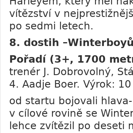
Harleyem, který měl nako
vítězství v nejprestižně
po sedmi letech.
8. dostih –Winterboyů
Pořadí (3+, 1700 met
trenér J. Dobrovolný, Stá
4. Aadje Boer. Výrok: 10 
od startu bojovali hlava
v cílové rovině se Wint
lehce zvítězil po deseti