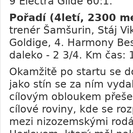
9 Electra Glide 60:1.
Pořadí (4letí, 2300 m
trenér Šamšurin, Stáj Vi
Goldige, 4. Harmony Best
daleko - 2 3/4. Km čas: 
Okamžitě po startu se d
jako stín se za ním vyd
cílovým obloukem přešel
cílové roviny, kde se roz
mezi nizozemskými rod