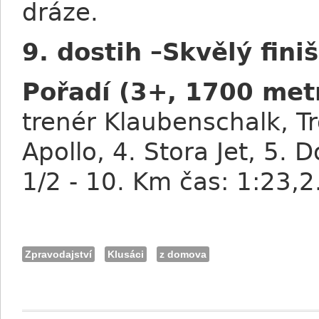
dráze.
9. dostih –Skvělý fini
Pořadí (3+, 1700 met
trenér Klaubenschalk, Tro
Apollo, 4. Stora Jet, 5. D
1/2 - 10. Km čas: 1:23,
Zpravodajství
Klusáci
z domova