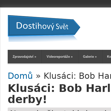
Zpravodajství
»
Videoreportáže
»
Galerie
»
Ko
Domů
» Klusáci: Bob Ha
Jste zde
Klusáci: Bob Har
derby!