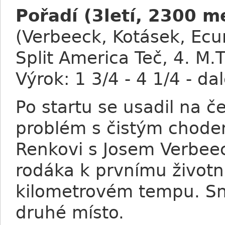
Pořadí (3letí, 2300 m
(Verbeeck, Kotásek, Ecur
Split America Teč, 4. M.
Výrok: 1 3/4 - 4 1/4 - da
Po startu se usadil na č
problém s čistým chodem
Renkovi s Josem Verbee
rodáka k prvnímu životní
kilometrovém tempu. Sn
druhé místo.