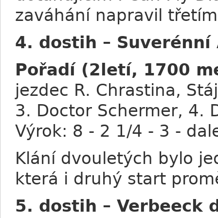
zaváhání napravil třetí
4. dostih – Suverénní
Pořadí (2letí, 1700 m
jezdec R. Chrastina, Stá
3. Doctor Schermer, 4. 
Výrok: 8 - 2 1/4 - 3 - da
Klání dvouletých bylo je
která i druhý start promě
5. dostih – Verbeeck 