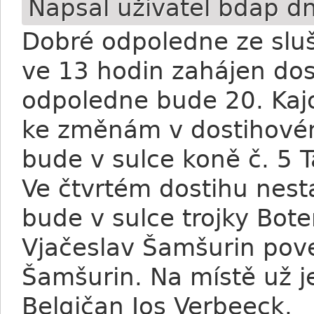
Napsal uživatel
bdap
dn
Dobré odpoledne ze slu
ve 13 hodin zahájen dos
odpoledne bude 20. Kajo
ke změnám v dostihové
bude v sulce koně č. 5 
Ve čtvrtém dostihu nest
bude v sulce trojky Bot
Vjačeslav Šamšurin pov
Šamšurin. Na místě už j
Belgičan Jos Verbeeck.