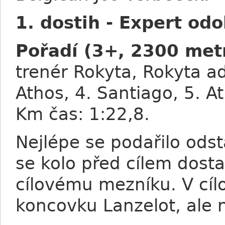
1. dostih - Expert od
Pořadí (3+, 2300 met
trenér Rokyta, Rokyta ad
Athos, 4. Santiago, 5. Atl
Km čas: 1:22,8.
Nejlépe se podařilo odst
se kolo před cílem dostal
cílovému mezníku. V cíl
koncovku Lanzelot, ale n