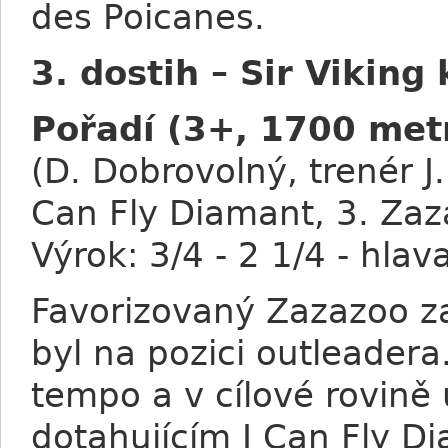
des Poicanes.
3. dostih – Sir Viking 
Pořadí (3+, 1700 metr
(D. Dobrovolný, trenér J.
Can Fly Diamant, 3. Zaza
Výrok: 3/4 - 2 1/4 - hlav
Favorizovaný Zazazoo za
byl na pozici outleadera.
tempo a v cílové rovině
dotahujícím I Can Fly 