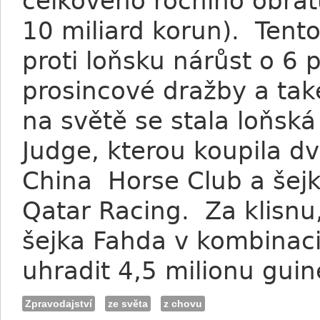
celkového ročního obrat
10 miliard korun). Tent
proti loňsku nárůst o 6
prosincové dražby a ta
na světě se stala loňská 
Judge, kterou koupila dv
China Horse Club a šejk
Qatar Racing. Za klisnu
šejka Fahda v kombinac
uhradit 4,5 milionu guine
Zpravodajství
ze světa
z chovu