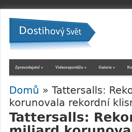
Zpravodajství
»
Videoreportáže
»
Galerie
»
Ko
Domů
» Tattersalls: Rek
Jste zde
korunovala rekordní klis
Tattersalls: Reko
miliard korunova