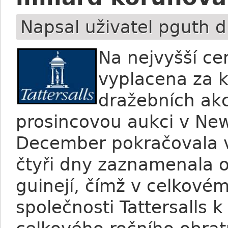
Napsal uživatel
pguth
dn
Na nejvyšší ce
vyplacena za k
dražebních akc
prosincovou aukci v New
December pokračovala v
čtyři dny zaznamenala o
guinejí, čímž v celkov
společnosti Tattersalls 