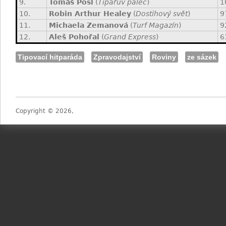
9.
Tomáš Pösl
(
Tipařův palec
)
1
10.
Robin Arthur Healey
(
Dostihový svět
)
9
11.
Michaela Zemanová
(
Turf Magazín
)
9
12.
Aleš Pohořal
(
Grand Express
)
6
Tipovací hitparáda
Zpravodajství
Roviny
ze sázek
Copyright © 2026,