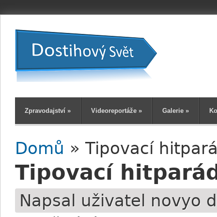
Zpravodajství
»
Videoreportáže
»
Galerie
»
Ko
Domů
» Tipovací hitpar
Jste zde
Tipovací hitpará
Napsal uživatel
novyo
d