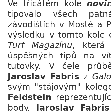
Ve třicátém kole
novi
tipovalo všech patn
závodištích v Mostě a P
výsledku v tomto kole
Turf Magazínu
, která
úspěšných tipů na v
tutovky. V čele průb
Jaroslav Fabris
z
Gal
svým "stájovým" kole
Feldstein
reprezentují
body.
Jaroslav Fabris