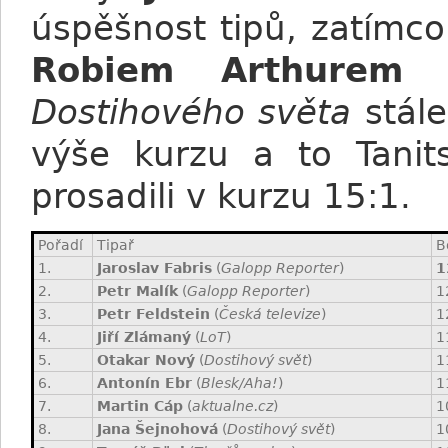
úspěšnost tipů, zatímc
Robiem Arthurem 
Dostihového světa
stále
výše kurzu a to Tanits
prosadili v kurzu 15:1.
Pořadí
Tipař
B
1.
Jaroslav Fabris
(
Galopp Reporter
)
1
2.
Petr Malík
(
Galopp Reporter
)
1
3.
Petr Feldstein
(
Česká televize
)
1
4.
Jiří Zlámaný
(
LoT
)
1
5.
Otakar Nový
(
Dostihový svět
)
1
6.
Antonín Ebr
(
Blesk/Aha!
)
1
7.
Martin Cáp
(
aktualne.cz
)
1
8.
Jana Šejnohová
(
Dostihový svět
)
1