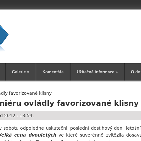
Vyhledává
Galerie
»
Komentáře
Užitečné informace
»
O do
ádly favorizované klisny
rniéru ovládly favorizované klisny
d 2012 - 18:54.
 v sobotu odpoledne uskutečnil poslední dostihový den letošní
Velká cena dvouletých
ve které suverénně zvítězila dosa