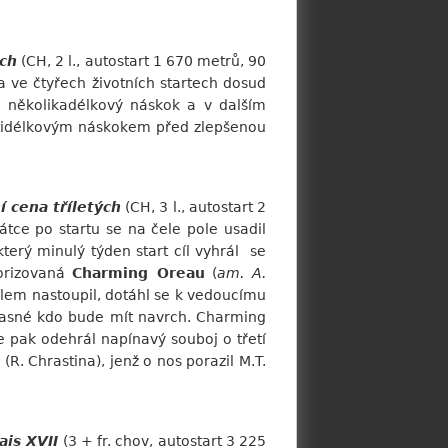
ých
(CH, 2 l., autostart 1 670 metrů, 90
a ve čtyřech životních startech dosud
la několikadélkový náskok a v dalším
estidélkovým náskokem před zlepšenou
í cena tříletých
(CH, 3 l., autostart 2
átce po startu se na čele pole usadil
terý minulý týden start cíl vyhrál se
orizovaná
Charming Oreau
(
am. A.
ílem nastoupil, dotáhl se k vedoucímu
o jasné kdo bude mít navrch. Charming
 pak odehrál napínavý souboj o třetí
R. Chrastina), jenž o nos porazil M.T.
ais XVII
(3 + fr. chov, autostart 3 225