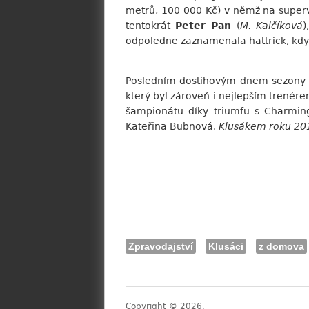
metrů, 100 000 Kč) v němž na supervytr
tentokrát
Peter Pan
(
M. Kalčíková
)
odpoledne zaznamenala hattrick, když
Posledním dostihovým dnem sezony s
který byl zároveň i nejlepším trenére
šampionátu díky triumfu s Charmin
Kateřina Bubnová.
Klusákem roku 20
Zpravodajství
Klusáci
z domova
Copyright © 2026,