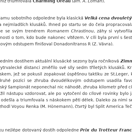
 níž triumfovala
Charming Oreau
(
am. A. Loman
).
ramu sobotního odpoledne byla klasická
Velká cena dvoulet
a nejmladších klusáků. Ihned po startu se do čela propracoval
ce se svým trenérem
Romanem Chrastinou
, záhy si vytvoři
bnosti o tom, kdo bude nakonec vítězem. V cíli byla první s š
élkovým odstupem finišoval Donadonitranss R (Z. Vávra).
edním dostihem aktuální klusácké sezony byla ročníková
Zimn
trvalecké distanci změřilo své síly sedm tříletých klusáků. Kr
kem, jež se pokusil zopakovat úspěšnou taktiku ze St.Leger, k
ruhé pozici se zhruba dvoudélkovým odstupem usadila fav
térský šampionát neponechal nic náhodě, zhruba kilometr před c
ažil nástupu vzdorovat, ale po vytočení do cílové rovinky byl
dešla a triumfovala s náskokem pěti délek. Daleko za nimi se
ozhodl Voyou Renka (M. Hönemann), čtvrtý byl Split America Teč (
ku nejlépe dotovaný dostih odpoledne
Prix du Trotteur Franc