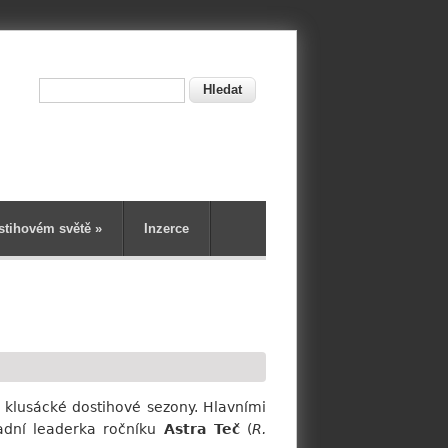
Hledat
ní
stihovém světě
»
Inzerce
 klusácké dostihové sezony. Hlavními
vadní leaderka ročníku
Astra Teč
(
R.