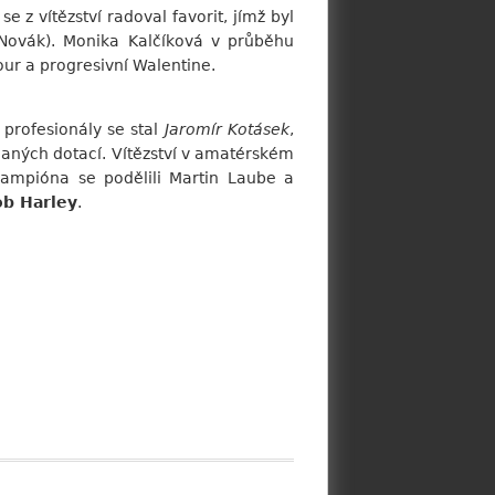
 z vítězství radoval favorit, jímž byl
 Novák). Monika Kalčíková v průběhu
our a progresivní Walentine.
 profesionály se stal
Jaromír Kotásek
,
ělaných dotací. Vítězství v amatérském
ampióna se podělili Martin Laube a
b Harley
.