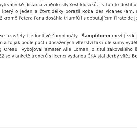
valecké distanci změřilo síly šest klusáků. I v tomto dostihu se
, který o jeden a čtvrt délky porazil Roba des Picanes (am.
 kromě Petera Pana dosáhla triumfů i s debutujícím Pirate de J
e uzavřely i jednotlivé šampionáty.
Šampiónem
mezi jezdci
m a to jak podle počtu dosažených vítězství tak i dle sumy vyd
g Oreau vybojoval amatér Alle Loman, o titul žákovského š
12
se v anketě trenérů s licencí vydanou ČKA stal derby vítěz
Bo