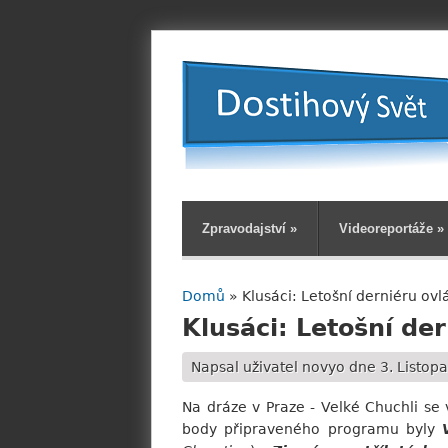
Zpravodajství
»
Videoreportáže
»
Domů
» Klusáci: Letošní derniéru ovl
Jste zde
Klusáci: Letošní de
Napsal uživatel
novyo
dne 3. Listopa
Na dráze v Praze - Velké Chuchli se
body připraveného programu byly