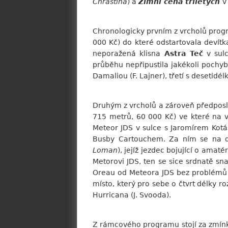
Chrastina
) a
Zimní cena tříletých
v
Chronologicky prvním z vrcholů prog
000 Kč) do které odstartovala devítk
neporažená klisna
Astra Teč
v sul
průběhu nepřipustila jakékoli pochy
Damaliou (F. Lajner), třetí s desetid
Druhým z vrcholů a zároveň předposl
715 metrů, 60 000 Kč) ve které na vy
Meteor JDS v sulce s Jaromírem Kotás
Busby Cartouchem. Za ním se na d
Loman
), jejíž jezdec bojující o ama
Metorovi JDS, ten se sice srdnatě sn
Oreau od Meteora JDS bez problémů o
místo, který pro sebe o čtvrt délky r
Hurricana (J. Svooda).
Z rámcového programu stojí za zmín