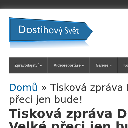
Zpravodajství
»
Videoreportáže
»
Galerie
»
Ko
Domů
» Tisková zpráva 
Jste zde
přeci jen bude!
Tisková zpráva D
Velké přeci jen b