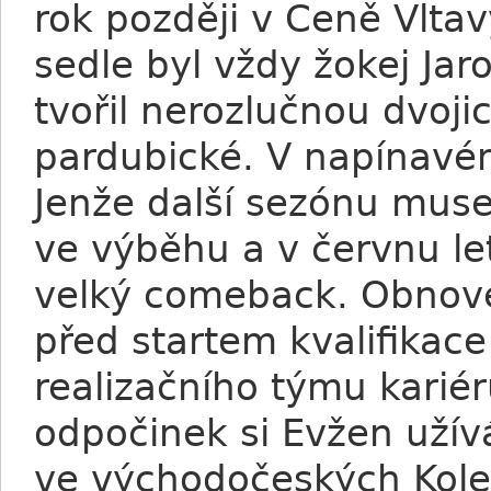
rok později v Ceně Vltav
sedle byl vždy žokej Ja
tvořil nerozlučnou dvoji
pardubické. V napínavém 
Jenže další sezónu musel
ve výběhu a v červnu le
velký comeback. Obnove
před startem kvalifikac
realizačního týmu kariér
odpočinek si Evžen uží
ve východočeských Kole