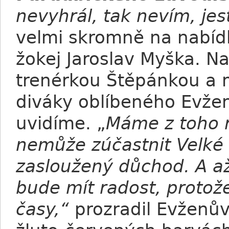
nevyhrál, tak nevím, jes
velmi skromně na nabídk
žokej Jaroslav Myška. N
trenérkou Štěpánkou a 
diváky oblíbeného Evžen
uvidíme. „
Máme z toho r
nemůže zúčastnit Velké 
zasloužený důchod. A až
bude mít radost, protož
časy,“
prozradil Evženův