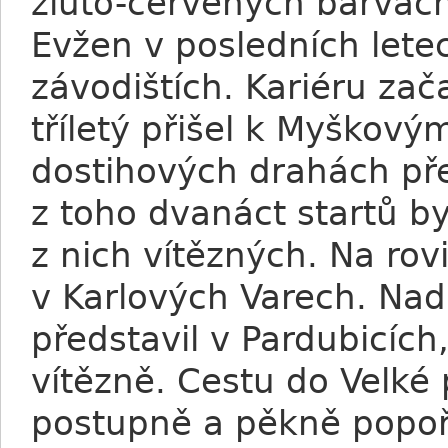
žluto-červených barvách
Evžen v posledních lete
závodištích. Kariéru zač
tříletý přišel k Myškový
dostihových drahách pře
z toho dvanáct startů b
z nich vítězných. Na ro
v Karlových Varech. Na
představil v Pardubicích
vítězně. Cestu do Velké 
postupně a pěkně popoř