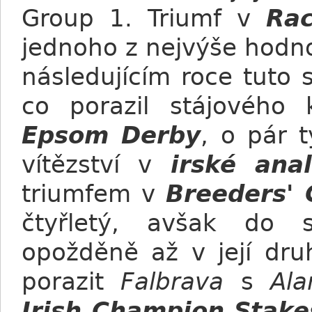
Group 1. Triumf v
Rac
jednoho z nejvýše hodn
následujícím roce tuto 
co porazil stájového
Epsom Derby
, o pár 
vítězství v
irské anal
triumfem v
Breeders' 
čtyřletý, avšak do 
opožděně až v její dru
porazit
Falbrava
s
Al
Irish Champion Stake