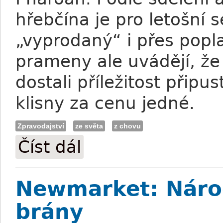
hřebčína je pro letošní
„vyprodaný“ i přes pop
prameny ale uvádějí, že
dostali příležitost přip
klisny za cenu jedné.
Zpravodajství
ze světa
z chovu
Číst dál
American Pharoah připustil první klisnu
Newmarket: Národ
brány