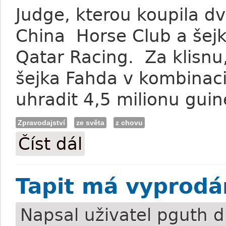
Judge, kterou koupila dv
China Horse Club a šejk
Qatar Racing. Za klisnu
šejka Fahda v kombinac
uhradit 4,5 milionu guine
Zpravodajství
ze světa
z chovu
Číst dál
Tattersalls: Rekordní rok za deset milia
Tapit má vyprodán
Napsal uživatel
pguth
d