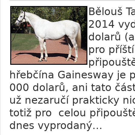
B
ělouš T
2014 vyd
dolarů (
pro příš
připoušt
hřebčína Gainesway je 
000 dolarů, ani tato čá
už nezaručí prakticky ni
totiž pro celou připouš
dnes vyprodaný…