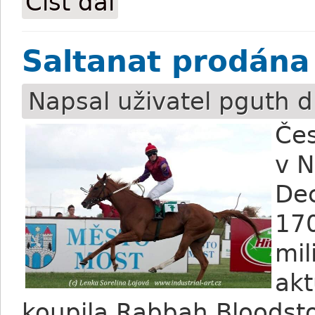
Číst dál
Saltanat prodána
Napsal uživatel
pguth
dn
Čes
v 
De
170
mil
akt
koupila Rabbah Bloodstoc