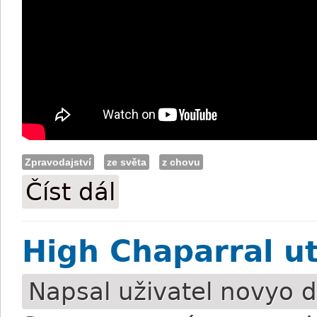
Zpravodajství
ze světa
z chovu
Číst dál
Overdose v hřebčíně podlehl kolice (+v
High Chaparral u
Napsal uživatel
novyo
d