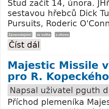
Stud začít 14, února. JH
sestavou hřebců Dick Tur
Pursuits, Roderic O'Con
Zpravodajství
ze světa
z chovu
Číst dál
Newmarket: Národní hřebčín zavírá brá
Majestic Missile 
pro R. Kopeckého
Napsal uživatel
pguth
d
Příchod plemeníka Majes