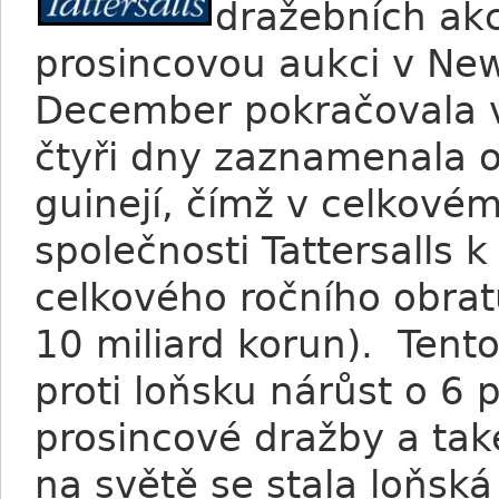
dražebních akc
prosincovou aukci v New
December pokračovala v
čtyři dny zaznamenala o
guinejí, čímž v celkov
společnosti Tattersalls 
celkového ročního obrat
10 miliard korun). Tent
proti loňsku nárůst o 6
prosincové dražby a ta
na světě se stala loňská 