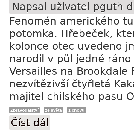
Napsal uživatel
pguth
d
Fenomén amerického tu
potomka. Hřebeček, kter
kolonce otec uvedeno j
narodil v půl jedné rán
Versailles na Brookdale
nezvítězivší čtyřletá Kak
majitel chilského pasu
Zpravodajství
ze světa
z chovu
Číst dál
American Pharoah má prvního potomka