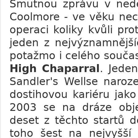
Smutnou zprávu v neděl
Coolmore - ve věku nece
operaci koliky kvůli p
jeden z nejvýznamnější
potažmo i celého souča
High Chaparral
. Jede
Sandler's Wellse naroz
dostihovou kariéru jako
2003 se na dráze objev
deset z těchto startů d
toho šest na nejvyšší 