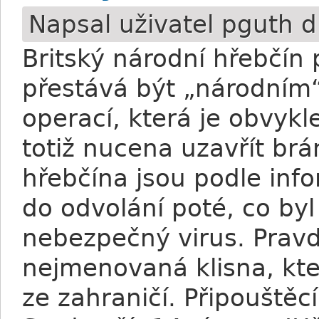
Napsal uživatel
pguth
d
Britský národní hřebčín 
přestává být „národním
operací, která je obvykle
totiž nucena uzavřít brá
hřebčína jsou podle inf
do odvolání poté, co by
nebezpečný virus. Pra
nejmenovaná klisna, kte
ze zahraničí. Připouštěc