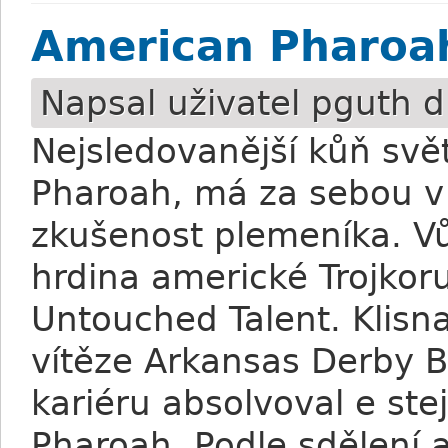
American Pharoah 
Napsal uživatel
pguth
d
Nejsledovanější kůň sv
Pharoah, má za sebou v
zkušenost plemeníka. Vů
hrdina americké Trojkoru
Untouched Talent. Klisn
vítěze Arkansas Derby B
kariéru absolvoval e st
Pharoah. Podle sdělení