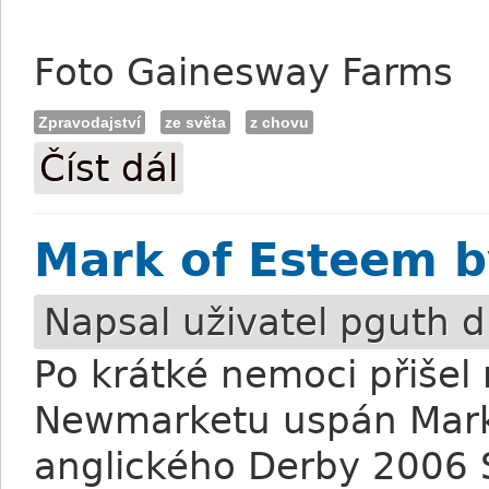
Foto Gainesway Farms
Zpravodajství
ze světa
z chovu
Číst dál
Tapit má vyprodáno i za 300 tisíc dolarů
Mark of Esteem 
Napsal uživatel
pguth
d
Po krátké nemoci přišel
Newmarketu uspán Mark 
anglického Derby 2006 S