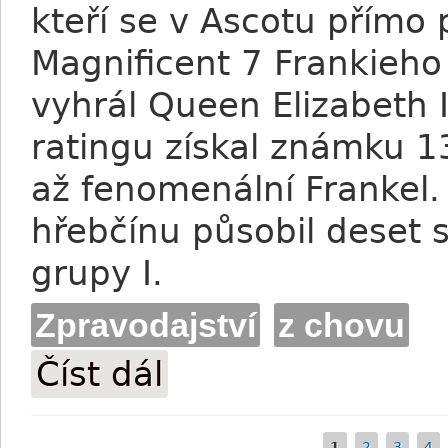
kteří se v Ascotu přímo
Magnificent 7 Frankieho
vyhrál Queen Elizabeth 
ratingu získal známku 1
až fenomenální Frankel.
hřebčínu působil deset s
grupy I.
Zpravodajství
z chovu
Číst dál
Mark of Esteem byl uspán v Newmarket
1
2
3
4