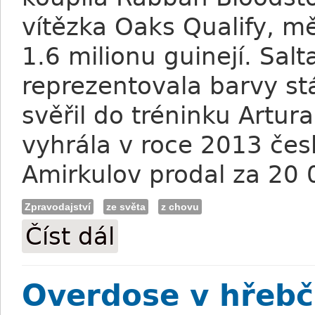
vítězka Oaks Qualify, mě
1.6 milionu guinejí. Sal
reprezentovala barvy stá
svěřil do tréninku Artu
vyhrála v roce 2013 čes
Amirkulov prodal za 20 
Zpravodajství
ze světa
z chovu
Číst dál
Saltanat prodána za 170000 guinejí
Overdose v hřebčí