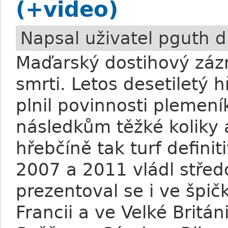
(+video)
Napsal uživatel
pguth
d
Maďarský dostihový záz
smrti. Letos desetiletý 
plnil povinnosti plemení
následkům těžké koliky
hřebčíně tak turf definit
2007 a 2011 vládl stře
prezentoval se i ve špič
Francii a ve Velké Britán