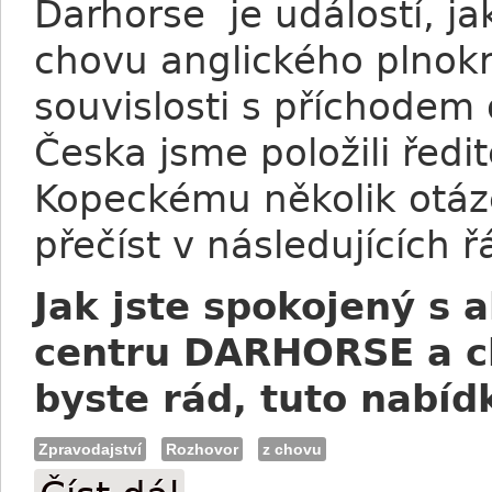
Darhorse je událostí, ja
chovu anglického plnok
souvislosti s příchodem
Česka jsme položili řed
Kopeckému několik otáz
přečíst v následujících ř
Jak jste spokojený s 
centru DARHORSE a c
byste rád, tuto nabíd
Zpravodajství
Rozhovor
z chovu
Majestic Missile v českém chovu (otázky