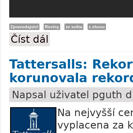
Zpravodajství
Roviny
ze světa
z chovu
Číst dál
High Chaparral utracen (+video)
Tattersalls: Reko
korunovala rekord
Napsal uživatel
pguth
dn
Na nejvyšší ce
vyplacena za k