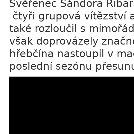
Svěřenec Sándora Ribars
čtyři grupová vítězství 
také rozloučil s mimořá
však doprovázely značn
hřebčína nastoupil v ma
poslední sezónu přesu