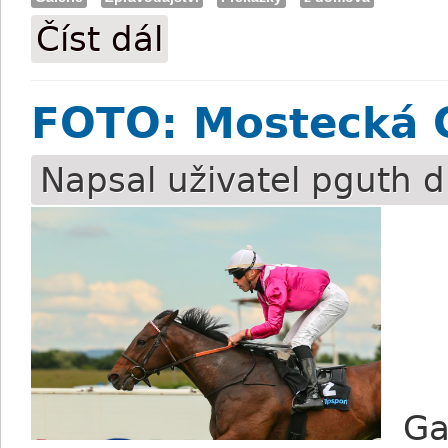
Číst dál
FOTO: Pardubická kvalifikace s vítěznou
FOTO: Mostecká C
Napsal uživatel
pguth
d
Gal