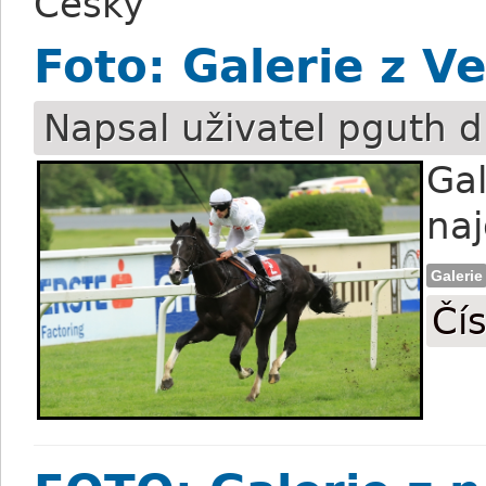
Česky
Foto: Galerie z V
Napsal uživatel
pguth
d
Gal
na
Galerie
Čís