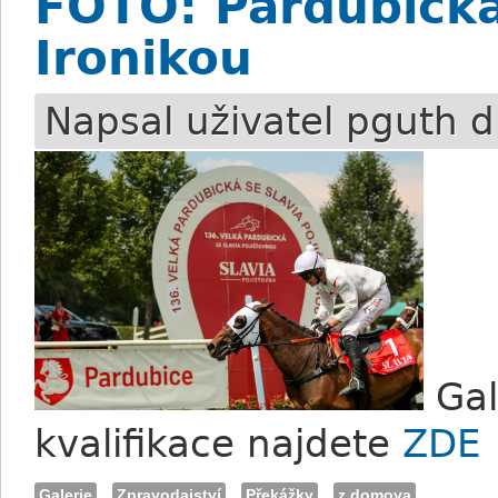
FOTO: Pardubická 
Ironikou
Napsal uživatel
pguth
d
Gal
kvalifikace najdete
ZDE
Galerie
Zpravodajství
Překážky
z domova