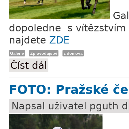
Gal
dopoledne s vítězstvím 
najdete
ZDE
Galerie
Zpravodajství
z domova
Číst dál
FOTO: Pardubická kvalifikace a další sr
FOTO: Pražské če
Napsal uživatel
pguth
d