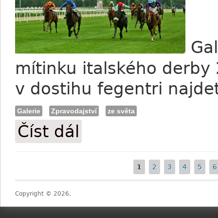
Gal
mítinku italského derby 
v dostihu fegentri najd
Galerie
Zpravodajství
ze světa
Číst dál
FOTO: Italské derby a česká účast v Mil
1
2
3
4
5
6
Stránky
Copyright © 2026,