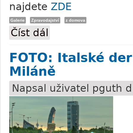
najdete
ZDE
Galerie
Zpravodajství
z domova
Číst dál
FOTO: Mostecká Cena jezdectví
FOTO: Italské der
Miláně
Napsal uživatel
pguth
d