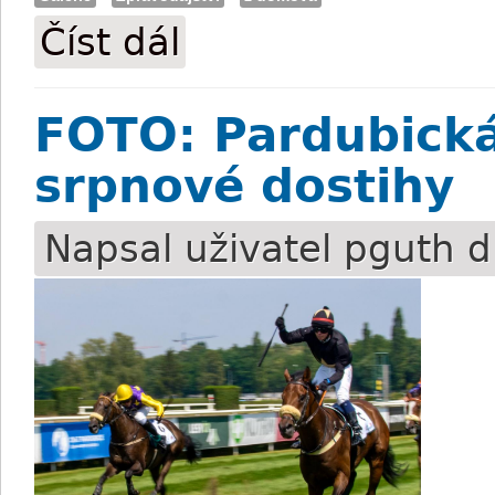
Číst dál
FOTO: Galerie z největších karlovarskýc
FOTO: Pardubická 
srpnové dostihy
Napsal uživatel
pguth
d