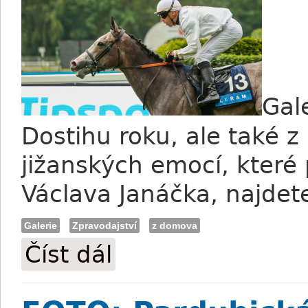
Gale
Dostihu roku, ale také z
jižanských emocí, které 
Václava Janáčka, najde
Galerie
Zpravodajství
z domova
Číst dál
FOTO: Portalovo derby a další dostihy v 