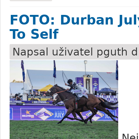
FOTO: Durban July
To Self
Napsal uživatel
pguth
d
Nej