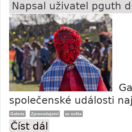
Napsal uživatel
pguth
d
Gal
společenské události n
Galerie
Zpravodajství
ze světa
Číst dál
FOTO: Durban July jako společenská udá