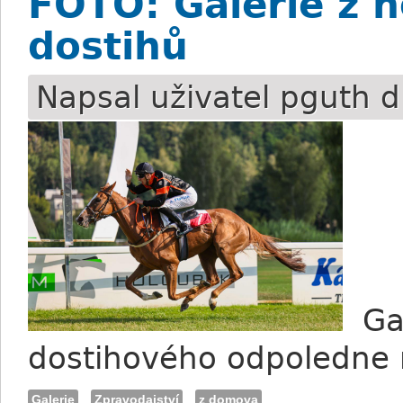
FOTO: Galerie z n
dostihů
Napsal uživatel
pguth
d
Gal
dostihového odpoledne
Galerie
Zpravodajství
z domova