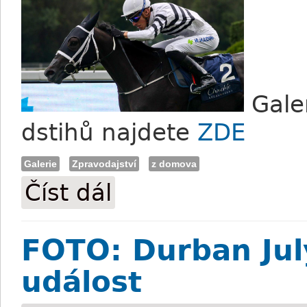
Galer
dstihů najdete
ZDE
Galerie
Zpravodajství
z domova
Číst dál
FOTO: Pražské červencové dostihy
FOTO: Durban Jul
událost