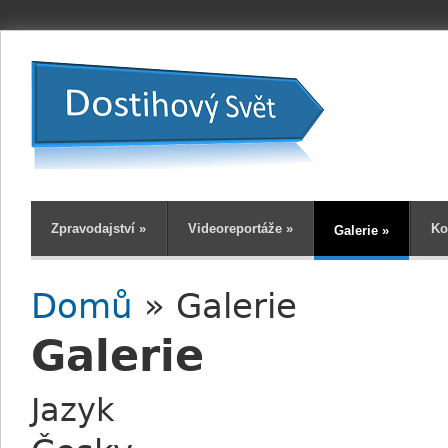
Zpravodajství
»
Videoreportáže
»
Ko
Galerie
»
Domů
» Galerie
Jste zde
Galerie
Jazyk