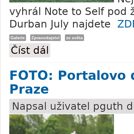
vyhrál Note to Self pod 
Durban July najdete
ZD
Galerie
Zpravodajství
ze světa
Číst dál
FOTO: Durban July 2026 a vítězství Note 
FOTO: Portalovo d
Praze
Napsal uživatel
pguth
d