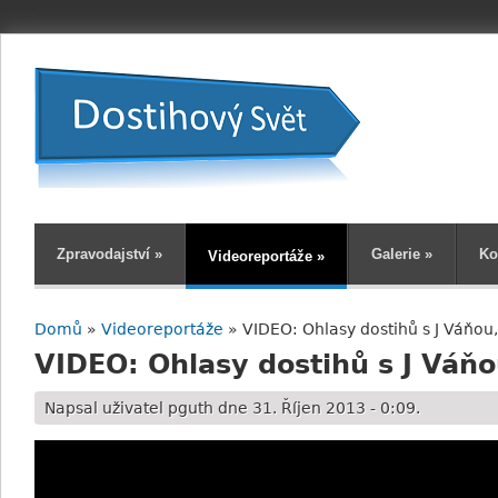
Zpravodajství
»
Galerie
»
Ko
Videoreportáže
»
Domů
»
Videoreportáže
» VIDEO: Ohlasy dostihů s J Váňou
Jste zde
VIDEO: Ohlasy dostihů s J Váň
Napsal uživatel
pguth
dne 31. Říjen 2013 - 0:09.