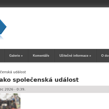
Vyhledává
Galerie
»
Komentáře
Užitečné informace
»
O do
ečenská událost
jako společenská událost
c 2026 - 0:39.