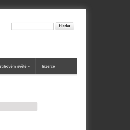
Hledat
ní
stihovém světě
»
Inzerce