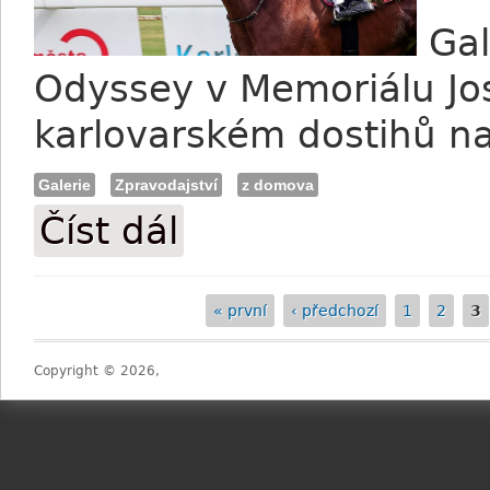
Gal
Odyssey v Memoriálu Jos
karlovarském dostihů n
Galerie
Zpravodajství
z domova
Číst dál
FOTO: Karlovarský úspěch Goodwood O
« první
‹ předchozí
1
2
3
Stránky
Copyright © 2026,