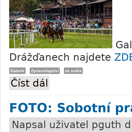
Gal
Drážďanech najdete
ZD
Galerie
Zpravodajství
ze světa
Číst dál
FOTO: Dostihový den v Drážďanech
FOTO: Sobotní pr
Napsal uživatel
pguth
dn