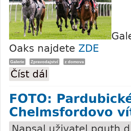
Gal
Oaks najdete
ZDE
Galerie
Zpravodajství
z domova
Číst dál
FOTO: Nedělní klasika v Karlových Vare
FOTO: Pardubické
Chelmsfordovo ví
Napsal uživatel
pguth
d