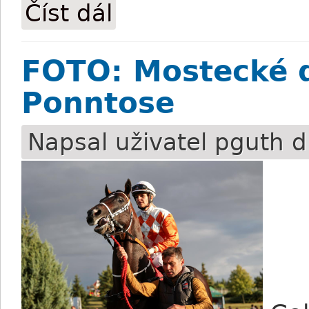
Číst dál
FOTO: Polyanův St. Leger v Praze
FOTO: Mostecké do
Ponntose
Napsal uživatel
pguth
d