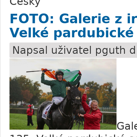
Česky
FOTO: Galerie z i
Velké pardubické
Napsal uživatel
pguth
dn
Gal