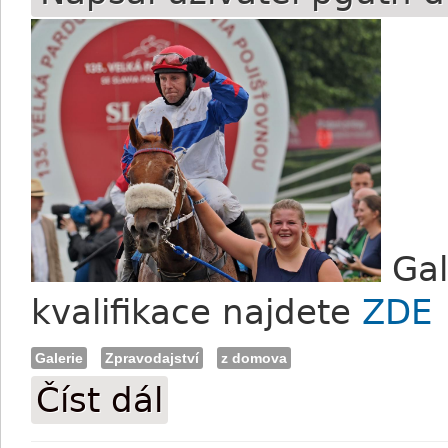
Gal
kvalifikace najdete
ZDE
Galerie
Zpravodajství
z domova
Číst dál
FOTO: Pardubické dostihy a Chelmsfordo