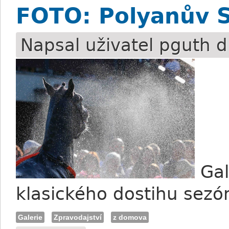
FOTO: Polyanův S
Napsal uživatel
pguth
dn
Gal
klasického dostihu sez
Galerie
Zpravodajství
z domova