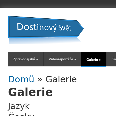
Zpravodajství
»
Videoreportáže
»
Ko
Galerie
»
Domů
» Galerie
Jste zde
Galerie
Jazyk