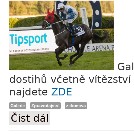
Gal
dostihů včetně vítězstv
najdete
ZDE
Galerie
Zpravodajství
z domova
Číst dál
FOTO: Sobotní pražský mítink