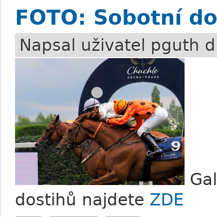
FOTO: Sobotní do
Napsal uživatel
pguth
d
Gal
dostihů najdete
ZDE