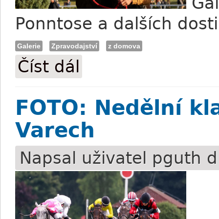
Gal
Ponntose a dalších dost
Galerie
Zpravodajství
z domova
Číst dál
FOTO: Mostecké dostihy a vítězství Ponn
FOTO: Nedělní kl
Varech
Napsal uživatel
pguth
d