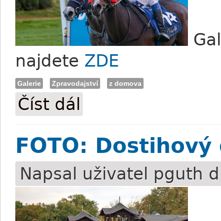
Gal
najdete
ZDE
Galerie
Zpravodajství
z domova
Číst dál
FOTO: Memoriál Harryho Petrlíka v Praz
FOTO: Dostihový
Napsal uživatel
pguth
dn