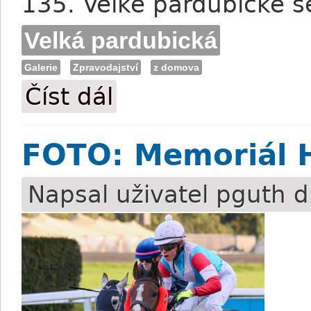
135. Velké pardubické s
Velká pardubická
Galerie
Zpravodajství
z domova
Číst dál
FOTO: Galerie z irského vítězství ve Vel
FOTO: Memoriál H
Napsal uživatel
pguth
dn