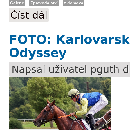
Galerie
Zpravodajství
z domova
Číst dál
FOTO: Sobotní dostihy v Praze
FOTO: Karlovars
Odyssey
Napsal uživatel
pguth
d