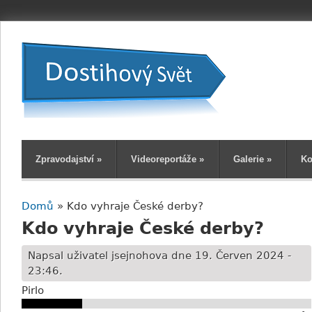
Zpravodajství
»
Videoreportáže
»
Galerie
»
Ko
Domů
» Kdo vyhraje České derby?
Jste zde
Kdo vyhraje České derby?
Napsal uživatel
jsejnohova
dne 19. Červen 2024 -
23:46.
Pirlo