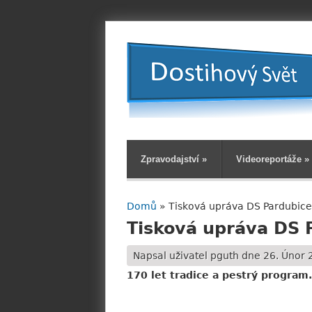
Zpravodajství
»
Videoreportáže
»
Domů
» Tisková upráva DS Pardubice
Jste zde
Tisková upráva DS 
Napsal uživatel
pguth
dne 26. Únor 2
170 let tradice a pestrý program.