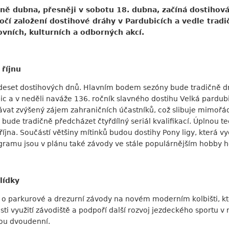
ině dubna, přesněji v sobotu 18. dubna, začíná dostiho
ýročí založení dostihové dráhy v Pardubicích a vedle trad
vních, kulturních a odborných akcí.
 říjnu
deset dostihových dnů. Hlavním bodem sezóny bude tradičně dru
c a v neděli naváže 136. ročník slavného dostihu Velká pardubi
vat zvýšený zájem zahraničních účastníků, což slibuje mimořádn
ude tradičně předcházet čtyřdílný seriál kvalifikací. Úplnou 
íjna. Součástí většiny mítinků budou dostihy Pony ligy, která 
ramu jsou v plánu také závody ve stále populárnějším hobby h
lídky
í o parkurové a drezurní závody na novém moderním kolbišti, kt
ti využití závodiště a podpoří další rozvoj jezdeckého sportu v 
sou dvoudenní.