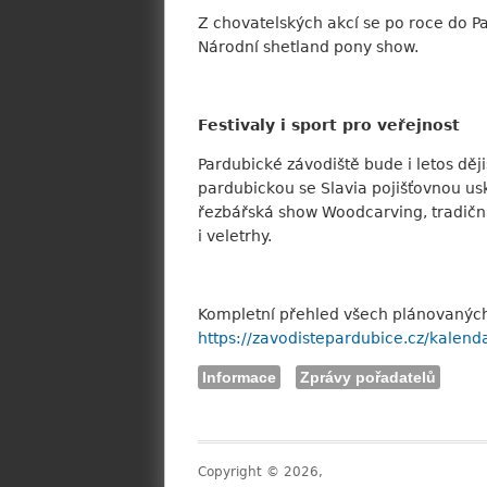
Z chovatelských akcí se po roce do P
Národní shetland pony show.
Festivaly i sport pro veřejnost
Pardubické závodiště bude i letos děj
pardubickou se Slavia pojišťovnou usk
řezbářská show Woodcarving, tradičn
i veletrhy.
Kompletní přehled všech plánovaných 
https://zavodistepardubice.cz/kalenda
Informace
Zprávy pořadatelů
Copyright © 2026,