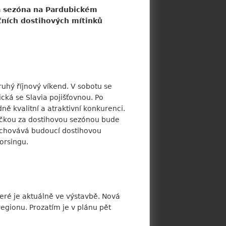
vá sezóna na Pardubickém
ičních dostihových mítinků
hý říjnový víkend. V sobotu se
cká se Slavia pojišťovnou. Po
ě kvalitní a atraktivní konkurenci.
tečkou za dostihovou sezónou bude
vychovává budoucí dostihovou
orsingu.
eré je aktuálně ve výstavbě. Nová
regionu. Prozatím je v plánu pět