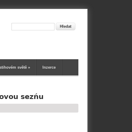
Hledat
ní
stihovém světě
»
Inzerce
novou sezńu