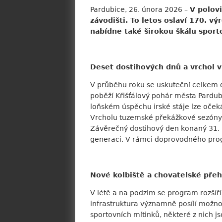
Pardubice, 26. února 2026 –
V polov
závodišti. To letos oslaví 170. v
nabídne také širokou škálu sporto
Deset dostihových dnů a vrchol v
V průběhu roku se uskuteční celkem 
poběží Křišťálový pohár města Pardubi
loňském úspěchu irské stáje lze očeká
Vrcholu tuzemské překážkové sezóny b
Závěrečný dostihový den konaný 31. ř
generaci. V rámci doprovodného prog
Nové kolbiště a chovatelské přeh
V létě a na podzim se program rozšíř
infrastruktura významně posílí možnos
sportovních mítinků, některé z nich j