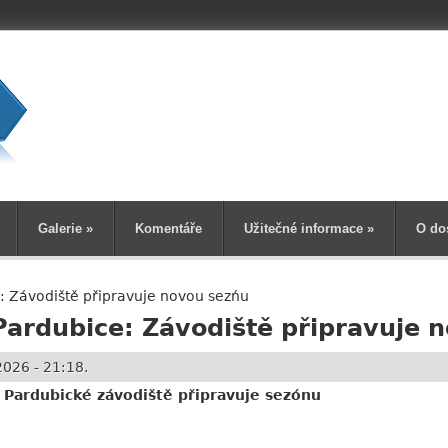
Vyhledává
Galerie
»
Komentáře
Užitečné informace
»
O do
: Závodiště připravuje novou sezńu
Pardubice: Závodiště připravuje 
026 - 21:18.
Pardubické závodiště připravuje sezónu