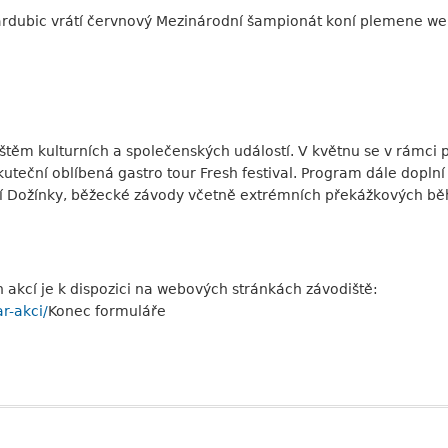
ardubic vrátí červnový Mezinárodní šampionát koní plemene wels
ištěm kulturních a společenských událostí. V květnu se v rámci 
uteční oblíbená gastro tour Fresh festival. Program dále doplní
í Dožínky, běžecké závody včetně extrémních překážkových běhů
akcí je k dispozici na webových stránkách závodiště:
r-akci/
Konec formuláře