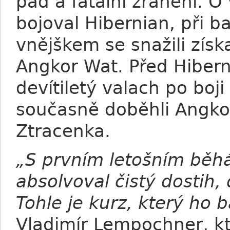
pád a fatální zranění. O
bojoval Hibernian, při b
vnějškem se snažili získ
Angkor Wat. Před Hibern
devítiletý valach po boji
současně doběhli Angkor
Ztracenka.
„S prvním letošním běh
absolvoval čistý dostih, 
Tohle je kurz, který ho b
Vladimír Lempochner, kt