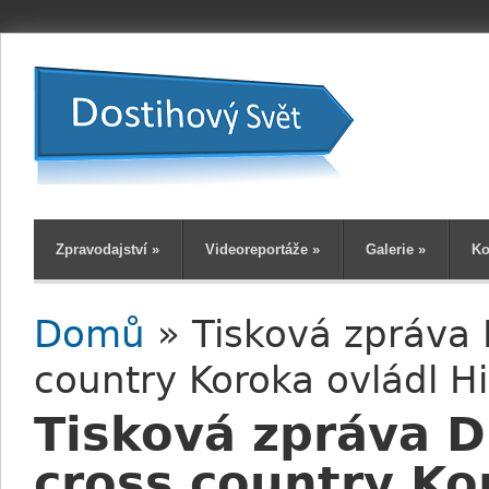
Zpravodajství
»
Videoreportáže
»
Galerie
»
Ko
Domů
» Tisková zpráva 
Jste zde
country Koroka ovládl H
Tisková zpráva D
cross country Ko