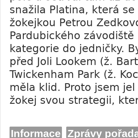
snažila Platina, která s
žokejkou Petrou Zedkovo
Pardubického závodiště a
kategorie do jedničky. B
před Joli Lookem (ž. Bar
Twickenham Park (ž. Koc
měla klid. Proto jsem je
žokej svou strategii, kte
Informace
Zprávy pořada