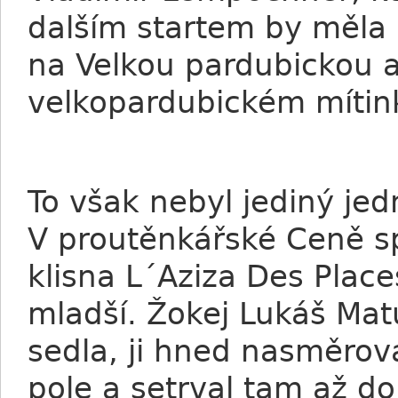
dalším startem by měla b
na Velkou pardubickou 
velkopardubickém mítin
To však nebyl jediný jed
V proutěnkářské Ceně sp
klisna L´Aziza Des Place
mladší. Žokej Lukáš Matu
sedla, ji hned nasměrova
pole a setrval tam až d