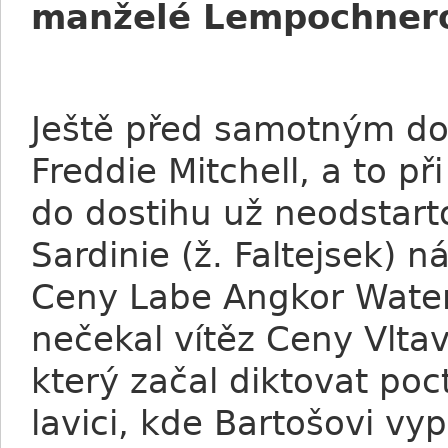
manželé Lempochnero
Ještě před samotným dos
Freddie Mitchell, a to př
do dostihu už neodstarto
Sardinie (ž. Faltejsek)
Ceny Labe Angkor Watem 
nečekal vítěz Ceny Vltav
který začal diktovat poc
lavici, kde Bartošovi vy