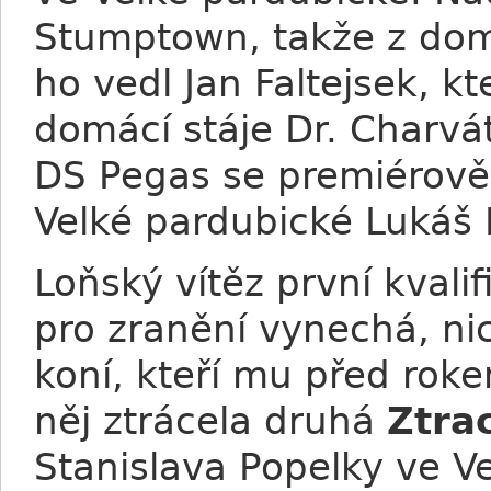
Stumptown, takže z domá
ho vedl Jan Faltejsek, k
domácí stáje Dr. Charvá
DS Pegas se premiérově
Velké pardubické Lukáš 
Loňský vítěz první kvali
pro zranění vynechá, ni
koní, kteří mu před roke
něj ztrácela druhá
Ztra
Stanislava Popelky ve V