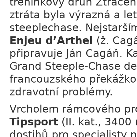
tréninkový druh Ztrace
ztráta byla výrazná a l
steeplechase. Nejstarší
Enjeu d’Arthel
(ž. Cagá
připravuje Ján Cagáň. K
Grand Steeple-Chase de 
francouzského překážko
zdravotní problémy.
Vrcholem rámcového pr
Tipsport
(II. kat., 3400
dostihů pro specialisty 