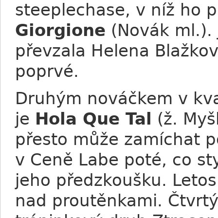
steeplechase, v níž ho p
Giorgione
(Novák ml.).
převzala Helena Blažková
poprvé.
Druhým nováčkem v kval
je
Hola Que Tal
(ž. Myš
přesto může zamíchat po
v Ceně Labe poté, co sty
jeho předzkoušku. Letos
nad proutěnkami. Čtvrtý