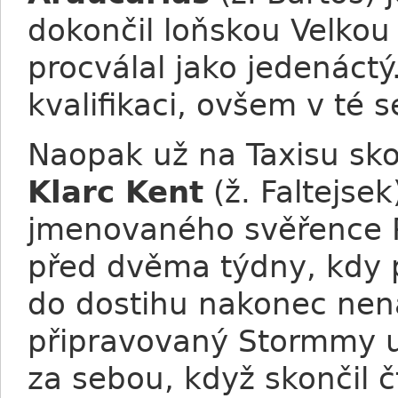
dokončil loňskou Velkou
procválal jako jedenáctý
kvalifikaci, ovšem v té s
Naopak už na Taxisu sko
Klarc Kent
(ž. Faltejsek
jmenovaného svěřence P
před dvěma týdny, kdy 
do dostihu nakonec nena
připravovaný Stormmy 
za sebou, když skončil 