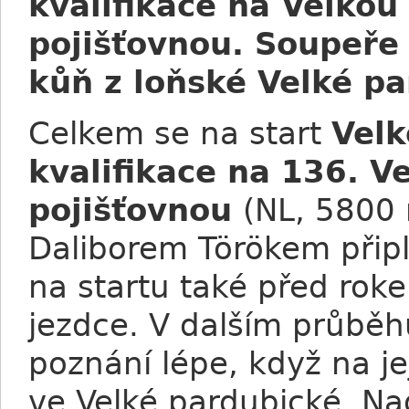
kvalifikace na Velkou
pojišťovnou. Soupeře
kůň z loňské Velké pa
Celkem se na start
Velk
kvalifikace na 136. V
pojišťovnou
(NL, 5800 
Daliborem Törökem při
na startu také před roke
jezdce. V dalším průbě
poznání lépe, když na j
ve Velké pardubické. Nad