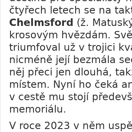
čtyřech letech se na takt
Chelmsford
(ž. Matuský
krosovým hvězdám. Svěře
triumfoval už v trojici k
nicméně její bezmála se
něj přeci jen dlouhá, ta
místem. Nyní ho čeká an
v cestě mu stojí předevš
memoriálu.
V roce 2023 v něm usp