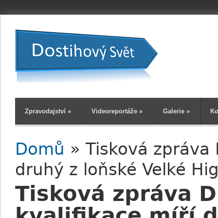
Zpravodajství
»
Videoreportáže
»
Galerie
»
Ko
Domů
» Tisková zpráva D
Jste zde
druhý z loňské Velké Hi
Tisková zpráva D
kvalifikace míří 