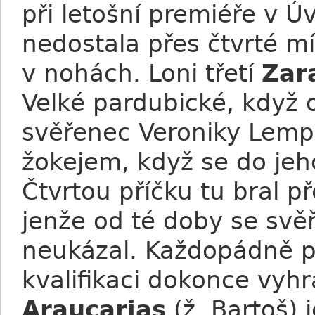
při letošní premiéře v Ú
nedostala přes čtvrté m
v nohách. Loni třetí
Zar
Velké pardubické, když o
svěřenec Veroniky Lem
žokejem, když se do jeh
Čtvrtou příčku tu bral 
jenže od té doby se sv
neukázal. Každopádně p
kvalifikaci dokonce vyh
Araucarias
(ž. Bartoš) 