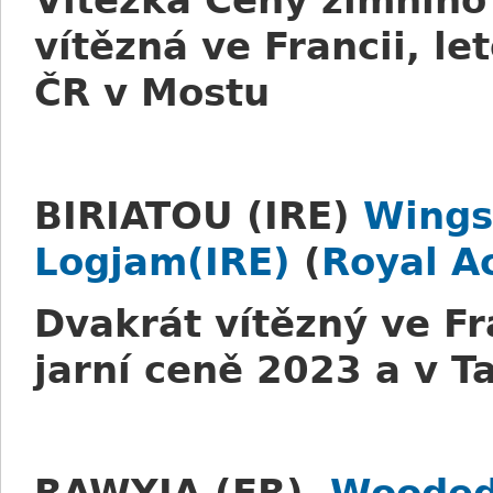
Vítězka Ceny zimního 
vítězná ve Francii, l
ČR v Mostu
BIRIATOU (IRE)
Wings
Logjam(IRE)
(
Royal A
Dvakrát vítězný ve Fr
jarní ceně 2023 a v T