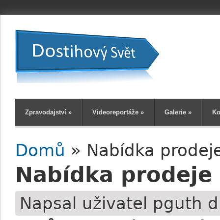
Zpravodajství
»
Videoreportáže
»
Galerie
»
Ko
Domů
» Nabídka prodeje
Jste zde
Nabídka prodeje 
Napsal uživatel
pguth
d