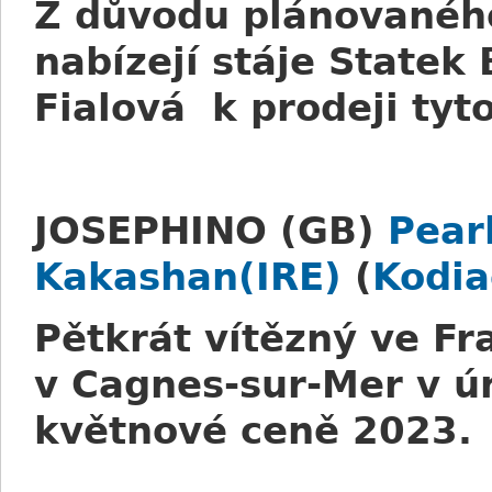
Z důvodu plánovaného
nabízejí stáje Statek
Fialová k prodeji tyt
JOSEPHINO (GB)
Pear
Kakashan(IRE)
(
Kodia
Pětkrát vítězný ve Fra
v Cagnes-sur-Mer v ún
květnové ceně 2023.