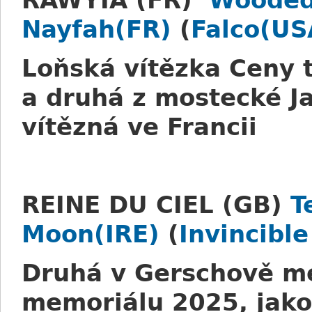
RAWYIA (FR)
Wooded
Nayfah(FR)
(
Falco(US
Loňská vítězka Ceny t
a druhá z mostecké Ja
vítězná ve Francii
REINE DU CIEL (GB)
T
Moon(IRE)
(
Invincible
Druhá v Gerschově m
memoriálu 2025, jako