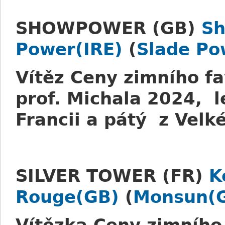
SHOWPOWER (GB)
Sh
Power(IRE)
(
Slade Po
Vítěz Ceny zimního f
prof. Michala 2024, l
Francii a pátý z Velk
SILVER TOWER (FR)
K
Rouge(GB)
(
Monsun(