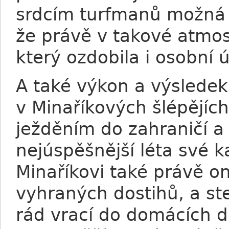
srdcím turfmanů možná b
že právě v takové atmos
který ozdobila i osobní 
A také výkon a výsledek
v Minaříkových šlépějích
ježděním do zahraničí a 
nejúspěšnější léta své k
Minaříkovi také právě on
vyhraných dostihů, a ste
rád vrací do domácích do