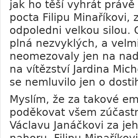
jak ho těší vyhrát právě
pocta Filipu Minaříkovi
odpoledni velkou silou.
plná nezvyklých, a velm
neomezovaly jen na nadš
na vítězství Jardina Mic
se nemluvilo jen o dost
Myslím, že za takové em
poděkovat všem zúčast
Václavu Janáčkovi za je