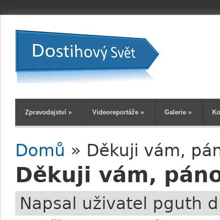
Zpravodajství
»
Videoreportáže
»
Galerie
»
Ko
Domů
» Děkuji vám, pán
Jste zde
Děkuji vám, páno
Napsal uživatel
pguth
d