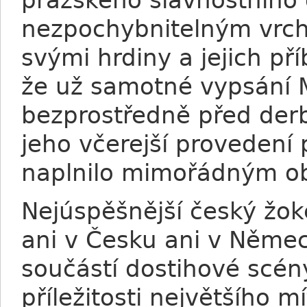
pražského slavnostního
nezpochybnitelným vrch
svými hrdiny a jejich p
že už samotné vypsání M
bezprostředně před der
jeho včerejší proveden
naplnilo mimořádným o
Nejúspěšnější český žoke
ani v Česku ani v Němec
součástí dostihové scén
příležitosti největšího 