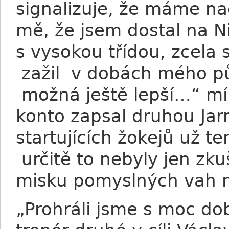
signalizuje, že máme na
mě, že jsem dostal na Ni
s vysokou třídou, zcela 
zažil v dobách mého pů
možná ještě lepší…“ mín
konto zapsal druhou Jarn
startujících žokejů už te
určitě to nebyly jen zku
misku pomyslných vah n
„Prohráli jsme s moc do