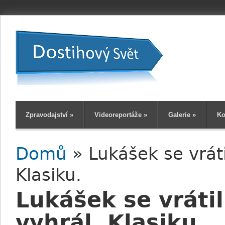
Zpravodajství
»
Videoreportáže
»
Galerie
»
Ko
Domů
» Lukášek se vráti
Jste zde
Klasiku.
Lukášek se vráti
vyhrál. Klasiku.