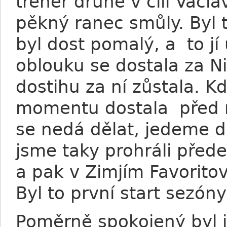
trenér druhé v cíli Václ
pěkný ranec smůly. Byl 
byl dost pomalý, a to jí
oblouku se dostala za Ni
dostihu za ní zůstala. K
momentu dostala před ní
se nedá dělat, jedeme 
jsme taky prohráli pře
a pak v Zimjím Favoritovi
Byl to první start sezón
Poměrně spokojený byl i 