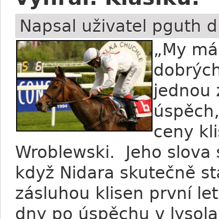
Napsal uživatel
pguth
d
„My mám
dobrých
jednou 
úspěch,
ceny kl
Wroblewski. Jeho slova 
když Nidara skutečně st
zásluhou klisen první leto
dny po úspěchu v lysol