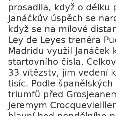
prosadila, když o délku 
Janáčkův úspěch se naro
když se na mílové distan
Ley de Leyes trenéra Pue
Madridu využil Janáček 
startovního čísla. Celk
33 vítězstv, jím vedení 
tisíc. Podle španělských
triumfů před Grosjeane
Jeremym Crocquevieillem