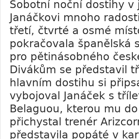
Sobotní noční dostihy v
Janáčkovi mnoho radosti
třetí, čtvrté a osmé mís
pokračovala španělská s
pro pětinásobného česk
Divákům se představil tři
hlavním dostihu si připsa
vybojoval Janáček s tříl
Belaguou, kterou mu do
přichystal trenér Arizcor
představila popáté v ka