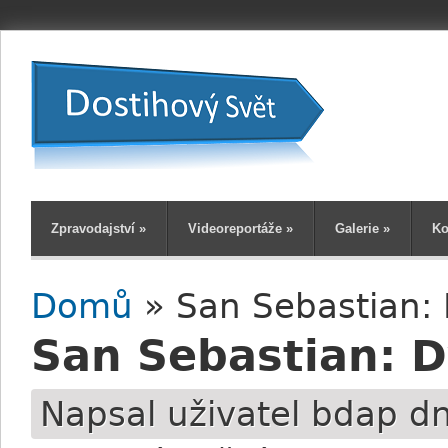
Zpravodajství
»
Videoreportáže
»
Galerie
»
Ko
Domů
» San Sebastian:
Jste zde
San Sebastian: D
Napsal uživatel
bdap
dn