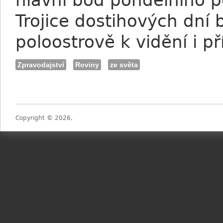
hlavní bod pondělního 
Trojice dostihových dní
poloostrově k vidění i p
Zpravodajství
Roviny
ze světa
Copyright © 2026,