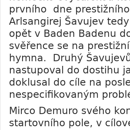
prvního dne prestižního
Arlsangirej Šavujev ted
opět v Baden Badenu do
svěřence se na prestižn
hymna. Druhý Šavujevův
nastupoval do dostihu j
doklusal do cíle na pos
nespecifikovaným prob
Mirco Demuro svého koně
startovního pole, v cílo