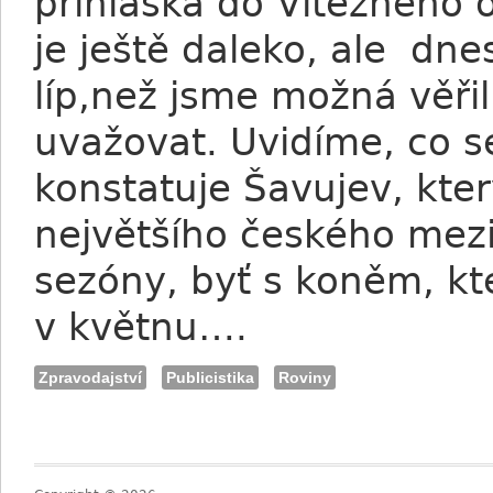
přihláška do Vítězného 
je ještě daleko, ale dne
líp,než jsme možná věři
uvažovat. Uvidíme, co se
konstatuje Šavujev, kte
největšího českého mez
sezóny, byť s koněm, kt
v květnu….
Zpravodajství
Publicistika
Roviny