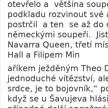
otevřelo a většina sou
podkladu rozvinout své 
postrčil a ten se až do 
německými soupeři. Jist
Navarra Queen, třetí mís
Hall a Filipem Min
aříkem ježděným Theo D
jednoduché vítězství, a
srdce, je to bojovník,“ 
když se u Šavujeva hlás