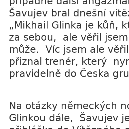
případné další angažmány
Šavujev bral dnešní vít
„Mikhail Glinka je kůň,
za sebou, ale věřil jsem
může. Víc jsem ale věři
přiznal trenér, který ny
pravidelně do Česka gru
Na otázky německých no
Glinkou dále, Šavujev je