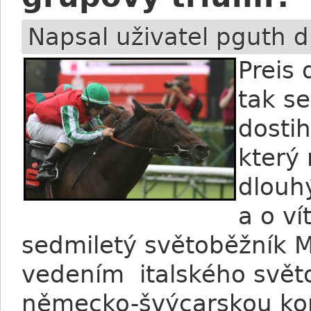
Napsal uživatel
pguth
d
Preis
tak se
dosti
který
dlouh
a o ví
sedmiletý světoběžník M
vedením italského světo
německo-švýcarskou kon