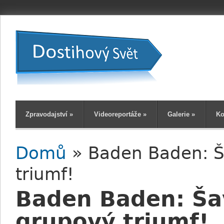
Zpravodajství
»
Videoreportáže
»
Galerie
»
Ko
Domů
» Baden Baden: Š
Jste zde
triumf!
Baden Baden: Ša
grupový triumf!