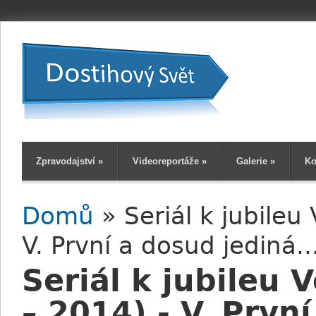
Zpravodajství
»
Videoreportáže
»
Galerie
»
Ko
Domů
» Seriál k jubileu
Jste zde
V. První a dosud jediná..
Seriál k jubileu 
– 2014) - V. První