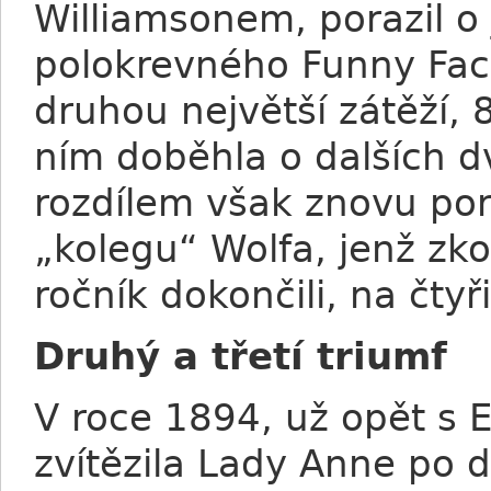
Williamsonem, porazil o
polokrevného Funny Face
druhou největší zátěží, 
ním doběhla o dalších d
rozdílem však znovu por
„kolegu“ Wolfa, jenž zko
ročník dokončili, na čtyři
Druhý a třetí triumf
V roce 1894, už opět 
zvítězila Lady Anne po d