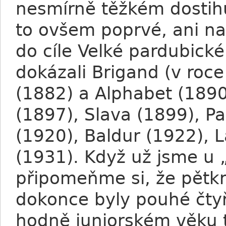
nesmírně těžkém dostih
to ovšem poprvé, ani na
do cíle Velké pardubické
dokázali Brigand (v roc
(1882) a Alphabet (189
(1897), Slava (1899), P
(1920), Baldur (1922), 
(1931). Když už jsme u 
připomeňme si, že pětkrá
dokonce byly pouhé čtyři
hodně juniorském věku 