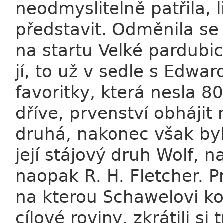
neodmyslitelně patřila, l
představit. Odměnila se 
na startu Velké pardubic
jí, to už v sedle s Edw
favoritky, která nesla 8
dříve, prvenství obhájit
druhá, nakonec však byla
její stájový druh Wolf, 
naopak R. H. Fletcher. P
na kterou Schawelovi kon
cílové roviny, zkrátili si