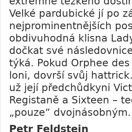
extrémně těžkého dostih
Velké pardubické jí po z
nejprominentnějších pos
obdivuhodná klisna Lad
dočkat své následovnice
týká. Pokud Orphee des B
loni, dovrší svůj hattric
už její předchůdkyni Vic
Registaně a Sixteen – t
„pouze“ dvojnásobným.
Petr Feldstein