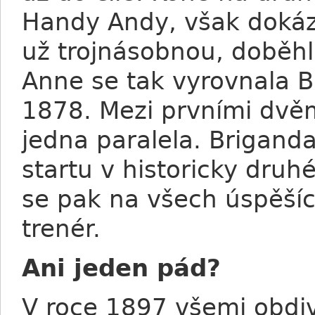
Handy Andy, však dokáza
už trojnásobnou, doběh
Anne se tak vyrovnala B
1878. Mezi prvními dvěm
jedna paralela. Briganda
startu v historicky dru
se pak na všech úspěších
trenér.
Ani jeden pád?
V roce 1897 všemi obdi