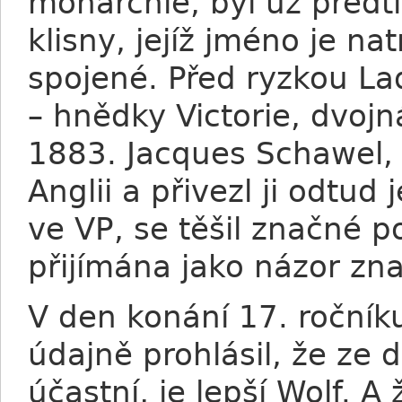
monarchie, byl už předt
klisny, jejíž jméno je n
spojené. Před ryzkou La
– hnědky Victorie, dvojn
1883. Jacques Schawel, 
Anglii a přivezl ji odtu
ve VP, se těšil značné p
přijímána jako názor zn
V den konání 17. ročník
údajně prohlásil, že ze d
účastní, je lepší Wolf. 