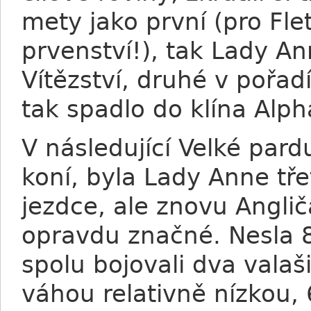
mety jako první (pro Fl
prvenství!), tak Lady An
Vítězství, druhé v pořad
tak spadlo do klína Alph
V následující Velké pard
koní, byla Lady Anne tře
jezdce, ale znovu Angliča
opravdu značné. Nesla 8
spolu bojovali dva valaš
váhou relativně nízkou