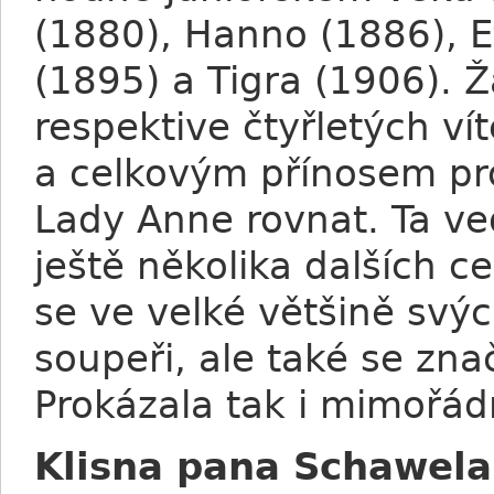
(1880), Hanno (1886), E
(1895) a Tigra (1906). Ž
respektive čtyřletých ví
a celkovým přínosem pr
Lady Anne rovnat. Ta ved
ještě několika dalších c
se ve velké většině svý
soupeři, ale také se z
Prokázala tak i mimořád
Klisna pana Schawela