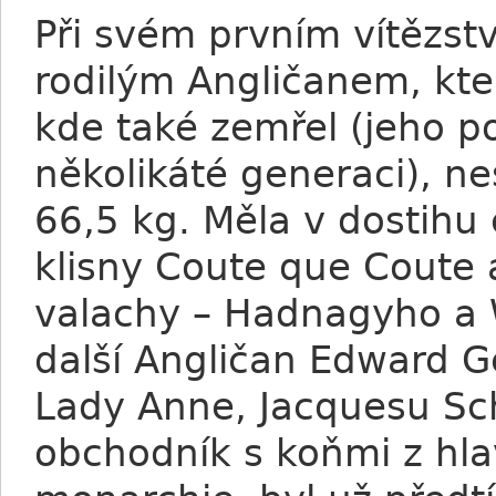
Při svém prvním vítězstv
rodilým Angličanem, kte
kde také zemřel (jeho po
několikáté generaci), n
66,5 kg. Měla v dostihu 
klisny Coute que Coute 
valachy – Hadnagyho a W
další Angličan Edward Ge
Lady Anne, Jacquesu Sc
obchodník s koňmi z hl