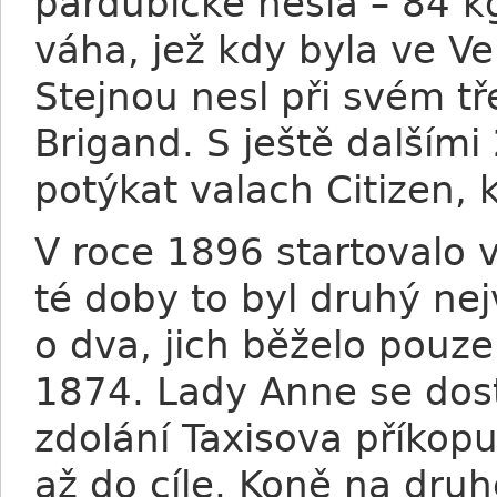
pardubické nesla – 84 kg
váha, jež kdy byla ve V
Stejnou nesl při svém tř
Brigand. S ještě dalšími
potýkat valach Citizen, 
V roce 1896 startovalo 
té doby to byl druhý nej
o dva, jich běželo pouz
1874. Lady Anne se dos
zdolání Taxisova příkopu
až do cíle. Koně na dru