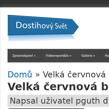
Zpravodajství
»
Videoreportáže
»
Galerie
»
Ko
Domů
» Velká červnová 
Jste zde
Velká červnová 
Napsal uživatel
pguth
d