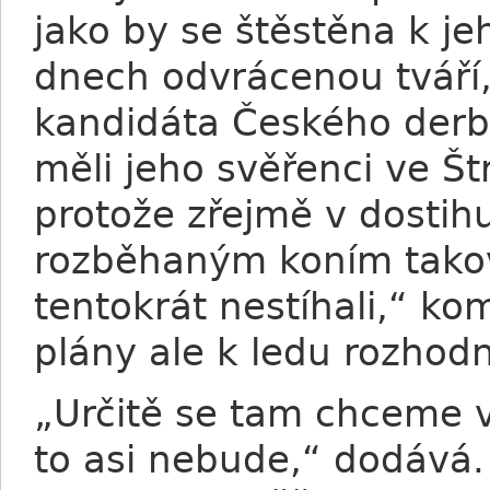
jako by se štěstěna k je
dnech odvrácenou tváří
kandidáta Českého derby
měli jeho svěřenci ve Št
protože zřejmě v dostih
rozběhaným koním takov
tentokrát nestíhali,“ k
plány ale k ledu rozhod
„Určitě se tam chceme vr
to asi nebude,“ dodává