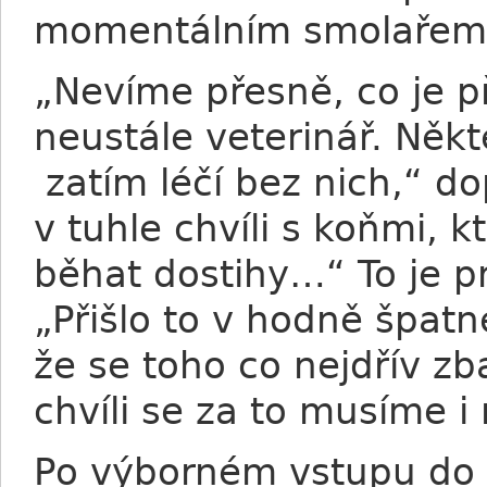
momentálním smolařem
„Nevíme přesně, co je př
neustále veterinář. Někte
zatím léčí bez nich,“ d
v tuhle chvíli s koňmi, 
běhat dostihy…“ To je pr
„Přišlo to v hodně špat
že se toho co nejdřív zb
chvíli se za to musíme i
Po výborném vstupu do l