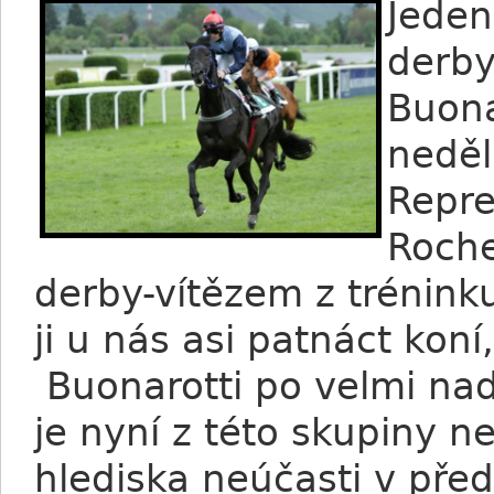
Jeden
derby
Buona
neděl
Repre
Roche
derby-vítězem z tréninku
ji u nás asi patnáct koní
Buonarotti po velmi nad
je nyní z této skupiny 
hlediska neúčasti v pře