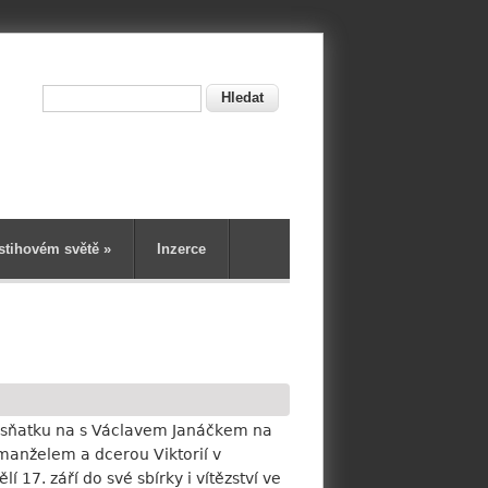
Hledat
ní
stihovém světě
»
Inzerce
o sňatku na s Václavem Janáčkem na
manželem a dcerou Viktorií v
17. září do své sbírky i vítězství ve