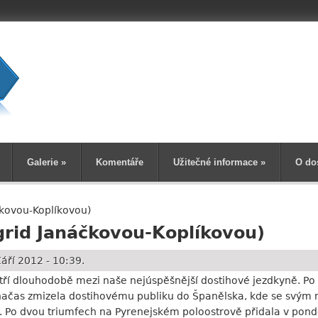
Vyhledává
Galerie
»
Komentáře
Užitečné informace
»
O do
čkovou-Koplíkovou)
grid Janáčkovou-Koplíkovou)
áří 2012 - 10:39.
atří dlouhodobě mezi naše nejúspěšnější dostihové jezdkyně. P
ačas zmizela dostihovému publiku do Španělska, kde se svým 
 Po dvou triumfech na Pyrenejském poloostrově přidala v pondělí 