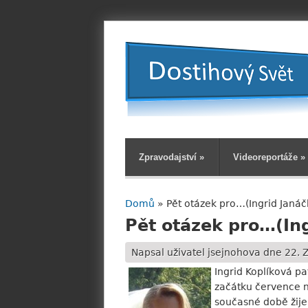
Zpravodajství
»
Videoreportáže
»
Domů
» Pět otázek pro…(Ingrid Janá
Jste zde
Pět otázek pro…(In
Napsal uživatel
jsejnohova
dne 22. Z
Ingrid Koplíková p
začátku července n
současné době žije.