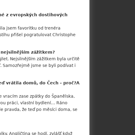
dné z evropských dostihových
ila jsem favoritku od trenéra
tihu přišel pogratulovat Christophe
o nejsilnějším zážitkem?
let. Nejsilnějším zážitkem byla určitě
eď. Samozřejmě jsme se byli podívat i
eď vrátila domů, do Čech - proč?A
se vracím zase zpátky do Španělska,
rou práci, vlastní bydlení… Ráno
ale pravda, že teď po měsíci doma, se
ky. Angličtina se hodí, zvlášť když