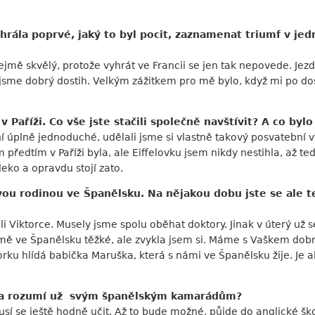
yhrála poprvé, jaký to byl pocit, zaznamenat triumf v je
ejmě skvělý, protože vyhrát ve Francii se jen tak nepovede. Jezd
 jsme dobrý dostih. Velkým zážitkem pro mě bylo, když mi po dos
 Paříži. Co vše jste stačili společně navštívit? A co byl
 úplně jednoduché, udělali jsme si vlastně takový posvatební vý
m předtím v Paříži byla, ale Eiffelovku jsem nikdy nestihla, až t
eko a opravdu stojí zato.
svou rodinou ve Španělsku. Na nějakou dobu jste se ale t
 Viktorce. Musely jsme spolu oběhat doktory. Jinak v úterý už 
o mě ve Španělsku těžké, ale zvykla jsem si. Máme s Vaškem dob
orku hlídá babička Maruška, která s námi ve Španělsku žije. Je 
ce a rozumí už svým španělským kamarádům?
sí se ještě hodně učit. Až to bude možné, půjde do anglické škol