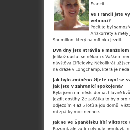
Francii…
Ve Francii jste v
velmocí?
Pocit to byl samozř
Arizkorrety a měly
Soumillon, který na mítinku jezdil.
Dva dny jste strávila s manželem v
Jelikož dostat se někam s Vaškem není
návštěva Eiffelovky. Několikrát už jse
na dráze v Longchamp, která je nedal
Jak bylo zmíněno žijete nyní se 
jak jste v zahraničí spokojená?
Byla jsem na měsíc doma, hlavně kvůli
jezdit dostihy. Ze začátku to bylo pr
odjezdím 4 až 5 lotů a jdu domů. Vikt
mi zpátky moc nechce.
Jak se ve Španělsku líbí Viktor
Rozumí, ale zatím plynule nemluví, mu