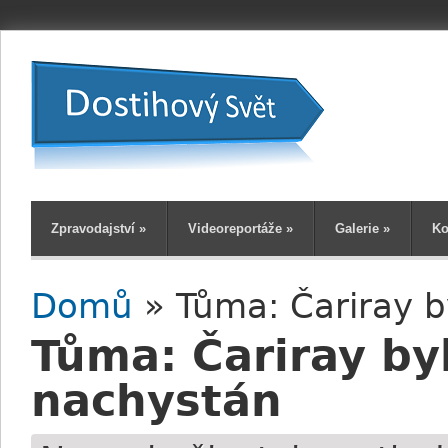
Zpravodajství
»
Videoreportáže
»
Galerie
»
Ko
Domů
» Tůma: Čariray b
Jste zde
Tůma: Čariray byl
nachystán