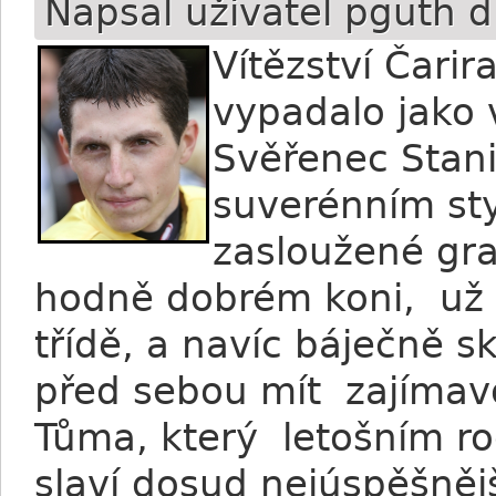
Napsal uživatel
pguth
dn
Vítězství Čari
vypadalo jako 
Svěřenec Stani
suverénním sty
zasloužené gra
hodně dobrém koni, už 
třídě, a navíc báječně s
před sebou mít zajímav
Tůma, který letošním roc
slaví dosud nejúspěšněj