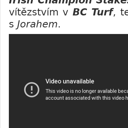
Irish Champion Stake
vítězstvím v
BC Turf
, 
s
Jorahem
.