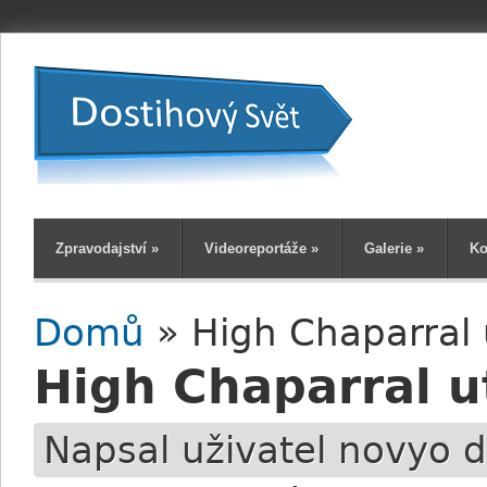
Zpravodajství
»
Videoreportáže
»
Galerie
»
Ko
Domů
» High Chaparral 
Jste zde
High Chaparral u
Napsal uživatel
novyo
d