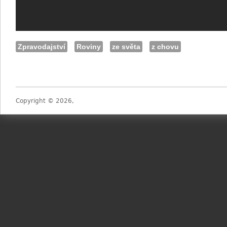
Zpravodajství
Roviny
ze světa
z chovu
Copyright © 2026,