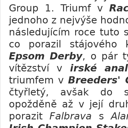
Group 1. Triumf v
Rac
jednoho z nejvýše hodn
následujícím roce tuto 
co porazil stájového
Epsom Derby
, o pár 
vítězství v
irské anal
triumfem v
Breeders' 
čtyřletý, avšak do 
opožděně až v její dru
porazit
Falbrava
s
Al