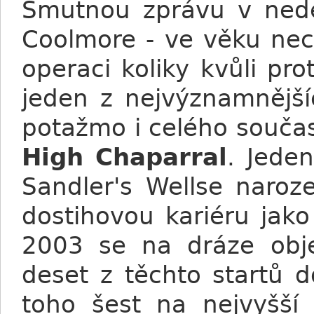
Smutnou zprávu v neděl
Coolmore - ve věku nece
operaci koliky kvůli p
jeden z nejvýznamnější
potažmo i celého souča
High Chaparral
. Jede
Sandler's Wellse naroz
dostihovou kariéru jako
2003 se na dráze objev
deset z těchto startů d
toho šest na nejvyšší 