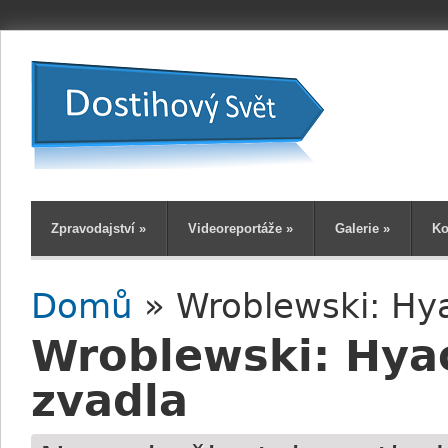
Zpravodajství
»
Videoreportáže
»
Galerie
»
Ko
Domů
» Wroblewski: Hya
Jste zde
Wroblewski: Hyac
zvadla