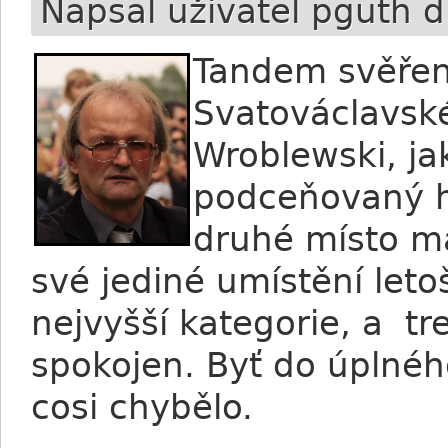
Napsal uživatel
pguth
dn
Tandem svěřenc
Svatováclavské
Wroblewski, ja
podceňovaný hy
druhé místo má
své jediné umístění let
nejvyšší kategorie, a t
spokojen. Byť do úplné
cosi chybělo.