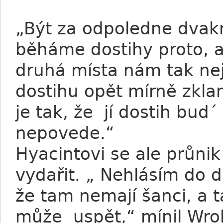
„Být za odpoledne dvakr
běháme dostihy proto, 
druhá místa nám tak nejd
dostihu opět mírně zklam
je tak, že jí dostih bud´
nepovede.“
Hyacintovi se ale průni
vydařit. „ Nehlásím do d
že tam nemají šanci, a ta
může uspět,“ mínil Wro