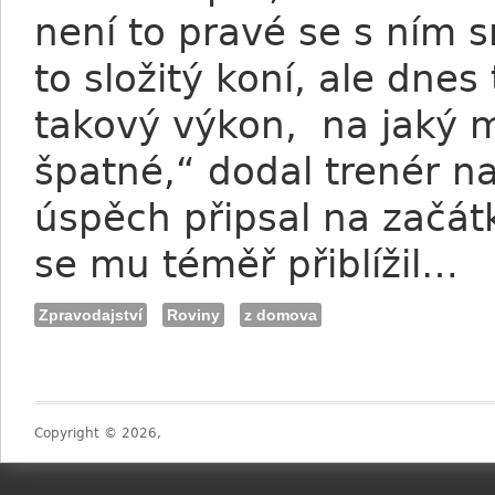
není to pravé se s ním sn
to složitý koní, ale dne
takový výkon, na jaký 
špatné,“ dodal trenér na 
úspěch připsal na začátk
se mu téměř přiblížil…
Zpravodajství
Roviny
z domova
Copyright © 2026,