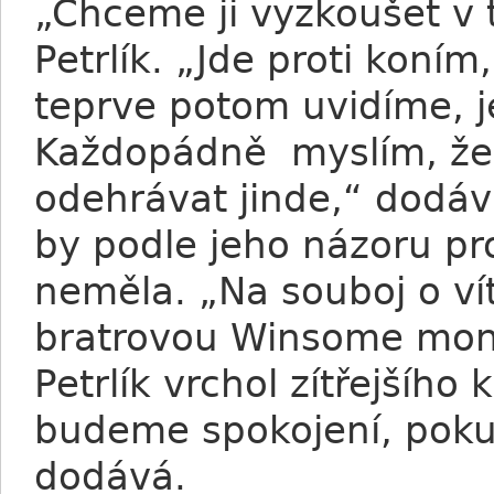
„Chceme ji vyzkoušet v 
Petrlík. „Jde proti koní
teprve potom uvidíme, je
Každopádně myslím, že 
odehrávat jinde,“ dodáv
by podle jeho názoru p
neměla. „Na souboj o ví
bratrovou Winsome mone
Petrlík vrchol zítřejšíh
budeme spokojení, pokud
dodává.