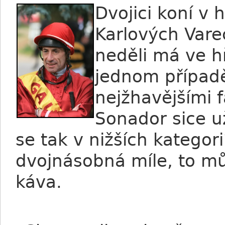
Dvojici koní v 
Karlových Varec
neděli má ve hř
jednom případě
nejžhavějšími f
Sonador sice už
se tak v nižších kategor
dvojnásobná míle, to mů
káva.