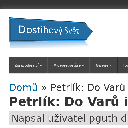
Zpravodajství
»
Videoreportáže
»
Galerie
»
Ko
Domů
» Petrlík: Do Varů
Jste zde
Petrlík: Do Varů 
Napsal uživatel
pguth
dn