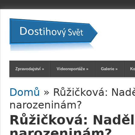
Zpravodajství
»
Videoreportáže
»
Galerie
»
Ko
Domů
» Růžičková: Naděl
Jste zde
narozeninám?
Růžičková: Nadělí
narozeninám?