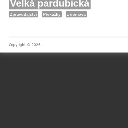
Velká pardubická
Zpravodajství
Překážky
z domova
Copyright © 2026,