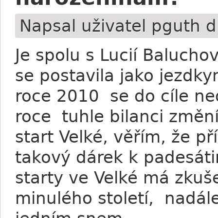
Napsal uživatel
pguth
dn
Je spolu s Lucií Balucho
se postavila jako jezdky
roce 2010 se do cíle nedo
roce tuhle bilanci změn
start Velké, věřím, že př
takový dárek k padesáti
starty ve Velké má zkuše
minulého století, nadále