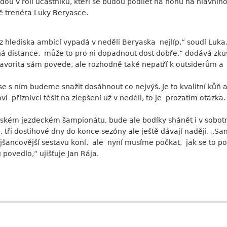
u v roli účastníků, kteří se budou podílet na honu na hlavního f
ně trenéra Luky Beryasce.
 z hlediska ambicí vypadá v neděli Beryaska nejlíp,“ soudí Lu
ná distance, může to pro ni dopadnout dost dobře,“ dodává zku
avorita sám povede, ale rozhodně také nepatří k outsiderům a
 s ním budeme snažit dosáhnout co nejvýš. Je to kvalitní kůň a
 příznivci těšit na zlepšení už v neděli, to je prozatím otázk
eském jezdeckém šampionátu, bude ale bodíky shánět i v sobot
ná, tři dostihové dny do konce sezóny ale ještě dávají naději. 
ejšancovější sestavu koní, ale nyní musíme počkat, jak se to
povedlo,“ ujišťuje Jan Rája.