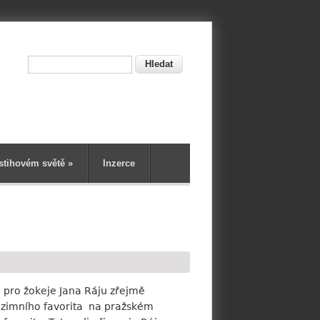
Hledat
ní
stihovém světě
»
Inzerce
 pro žokeje Jana Ráju zřejmě
ě zimního favorita na pražském