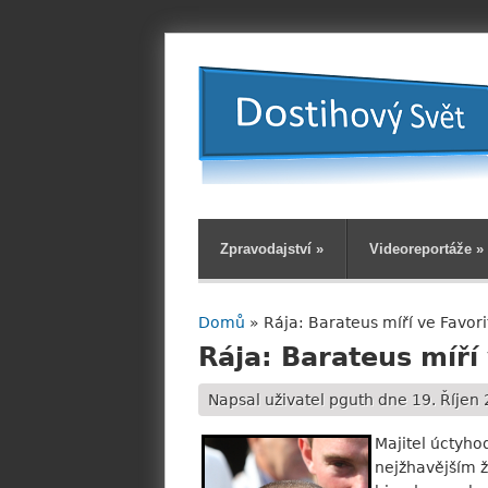
Zpravodajství
»
Videoreportáže
»
Domů
» Rája: Barateus míří ve Favori
Jste zde
Rája: Barateus míří
Napsal uživatel
pguth
dne 19. Říjen 
Majitel úctyho
nejžhavějším ž