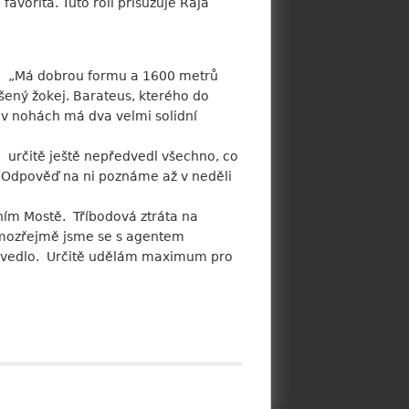
avorita. Tuto roli přisuzuje Rája
ka. „Má dobrou formu a 1600 metrů
šený žokej. Barateus, kterého do
 v nohách má dva velmi solidní
 určitě ještě nepředvedl všechno, co
a. Odpověď na ni poznáme až v neděli
ním Mostě. Tříbodová ztráta na
„Samozřejmě jsme se s agentem
 povedlo. Určitě udělám maximum pro