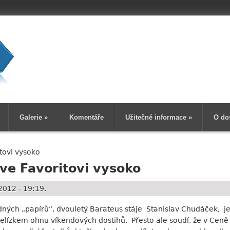
Vyhledává
Galerie
»
Komentáře
Užitečné informace
»
O do
tovi vysoko
 ve Favoritovi vysoko
2012 - 19:19.
dných „papírů“, dvouletý Barateus stáje Stanislav Chudáček, je
elízkem ohnu víkendových dostihů. Přesto ale soudí, že v Cen