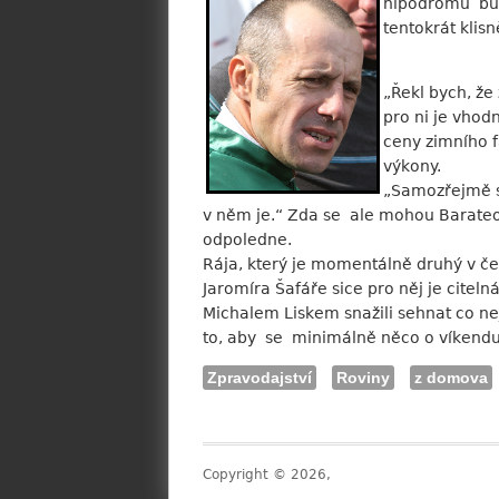
hipodromu budo
tentokrát klis
„Řekl bych, že
pro ni je vhod
ceny zimního f
výkony.
„Samozřejmě se
v něm je.“ Zda se ale mohou Barateovi
odpoledne.
Rája, který je momentálně druhý v č
Jaromíra Šafáře sice pro něj je citel
Michalem Liskem snažili sehnat co n
to, aby se minimálně něco o víkendu 
Zpravodajství
Roviny
z domova
Copyright © 2026,