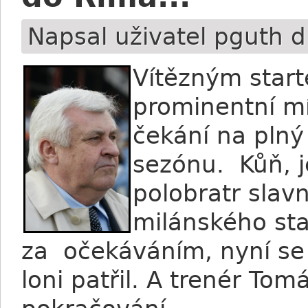
Napsal uživatel
pguth
dn
Vítězným star
prominentní m
čekání na plný
sezónu. Kůň, j
polobratr sla
milánského sta
za očekáváním, nyní se 
loni patřil. A trenér To