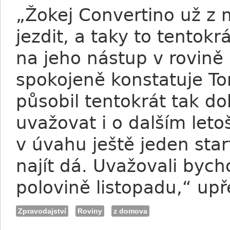
„Žokej Convertino už z m
jezdit, a taky to tentokr
na jeho nástup v rovin
spokojeně konstatuje T
působil tentokrát tak d
uvažovat i o dalším leto
v úvahu ještě jeden sta
najít dá. Uvažovali byc
polovině listopadu,“ up
Zpravodajství
Roviny
z domova