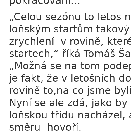
pokračování…
„Celou sezónu to letos ne
loňským startům takový
zrychlení v rovině, kte
startech,“ říká Tomáš Š
„Možná se na tom podeps
je fakt, že v letošních 
rovině to,na co jsme byli
Nyní se ale zdá, jako b
loňskou třídu nacházel, 
směru hovoří.