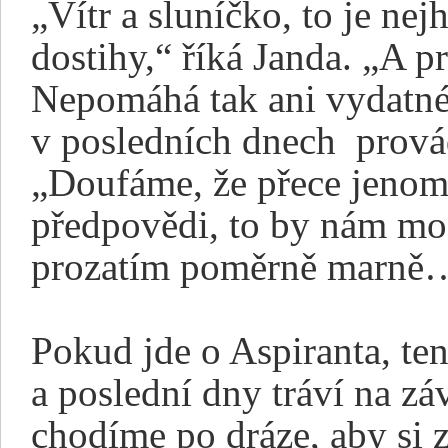
„Vítr a sluníčko, to je ne
dostihy,“ říká Janda. „A p
Nepomáhá tak ani vydatné 
v posledních dnech
prová
„Doufáme, že přece jenom 
předpovědi, to by nám mo
prozatím poměrně marně
Pokud jde o Aspiranta, ten
a poslední dny tráví na zá
chodíme po dráze, aby si z