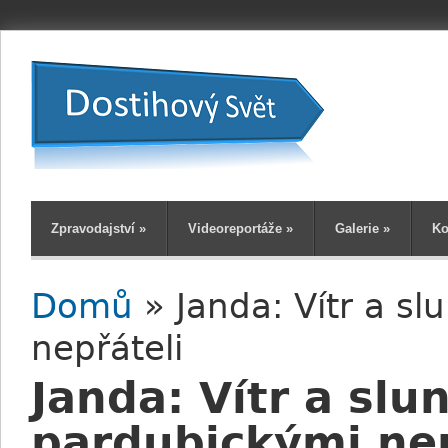
Zpravodajství
»
Videoreportáže
»
Galerie
»
Ko
Domů
» Janda: Vítr a s
Jste zde
nepřáteli
Janda: Vítr a slu
pardubickými nep