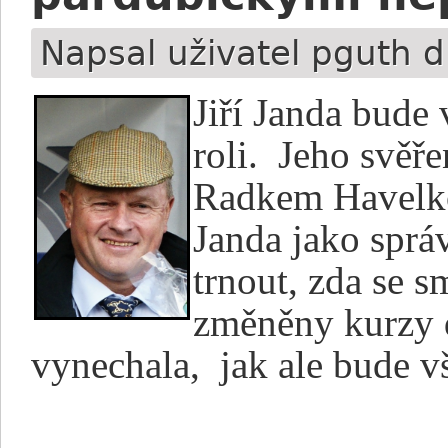
Napsal uživatel
pguth
d
Jiří Janda bude 
roli.
Jeho svěře
Radkem Havelko
Janda jako sprá
trnout, zda se s
změněny kurzy d
vynechala,
jak ale bude 