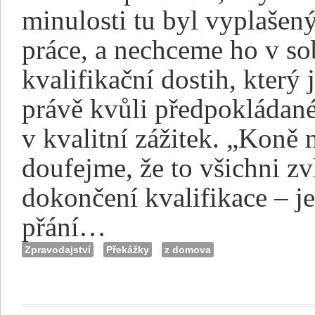
minulosti tu byl vyplašený
práce, a nechceme ho v so
kvalifikační dostih, který
právě kvůli předpokláda
v kvalitní zážitek. „Koně n
doufejme, že to všichni z
dokončení kvalifikace – j
přání…
Zpravodajství
Překážky
z domova