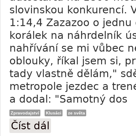
slovinskou konkurencí. 
1:14,4 Zazazoo o jednu d
korálek na náhrdelník ú
nahřívání se mi vůbec ne
oblouky, říkal jsem si, 
tady vlastně dělám," sd
metropole jezdec a tren
a dodal: "Samotný dos
Zpravodajství
Klusáci
ze světa
Číst dál
Klusáci: Vítězná série Zazazoo pokračuj