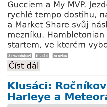
Gucciem a My MVP. Jezd
rychlé tempo dostihu, na
a Market Share svůj nás
mezníku. Hambletonian 
startem, ve kterém vybo
Zpravodajství
Klusáci
ze světa
Číst dál
Klusáci: Hambletonian pro Market Shar
Klusáci: Ročníkov
Harleye a Meteor