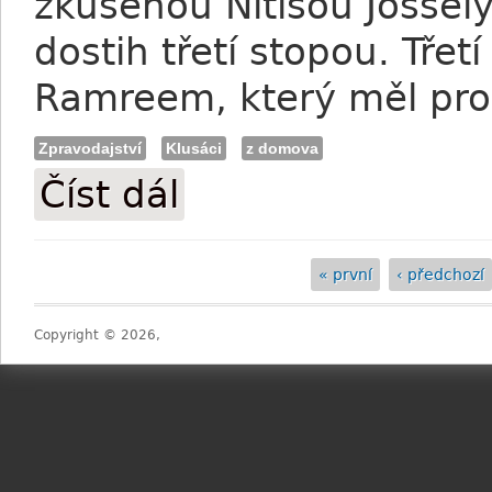
zkušenou Nitisou Jossely
dostih třetí stopou. Třet
Ramreem, který měl pro
Zpravodajství
Klusáci
z domova
Číst dál
Klusáci: Dvě vítězství pro Svobodu, Tac
« první
‹ předchozí
Stránky
Copyright © 2026,