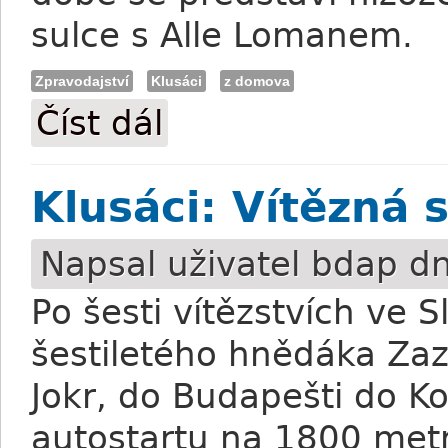
sulce s Alle Lomanem.
Zpravodajství
Klusáci
z domova
Číst dál
Klusáci: Letní ročníkové testy vrcholem
Klusáci: Vítězná 
Napsal uživatel
bdap
dn
Po šesti vítězstvích ve S
šestiletého hnědáka Zaz
Jokr, do Budapešti do K
autostartu na 1800 metr