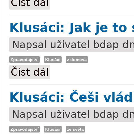
Číst dál
Klusáci: Jak je t
Napsal uživatel
bdap
dn
Zpravodajství
Klusáci
z domova
Číst dál
Klusáci: Jak je to se zákazem startu?
Klusáci: Češi vlád
Napsal uživatel
bdap
dn
Zpravodajství
Klusáci
ze světa