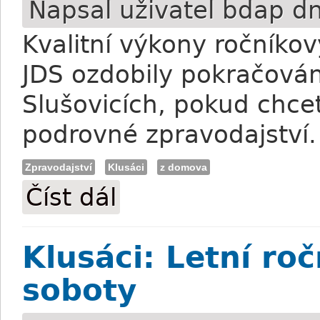
Napsal uživatel
bdap
dn
Kvalitní výkony ročníko
JDS ozdobily pokračován
Slušovicích, pokud chcet
podrovné zpravodajství.
Zpravodajství
Klusáci
z domova
Číst dál
Klusáci: Ročníkové testy pro Boba Harl
Klusáci: Letní ro
soboty