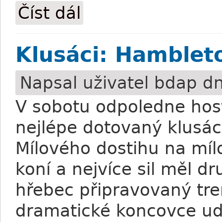
Číst dál
Klusáci: Češi vládli v Bupadešti
Klusáci: Hamblet
Napsal uživatel
bdap
dn
V sobotu odpoledne hos
nejlépe dotovaný klusác
Mílového dostihu na míl
koní a nejvíce sil měl dr
hřebec připravovaný t
dramatické koncovce udr