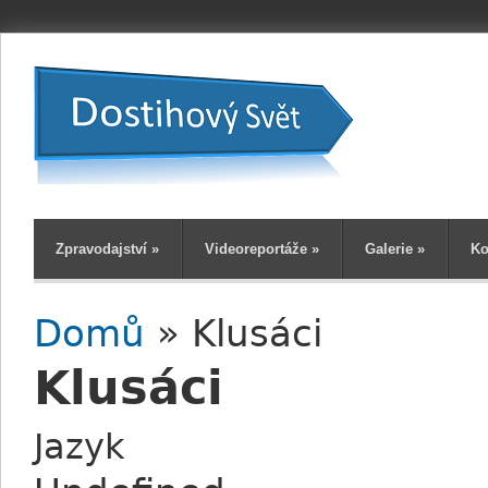
Zpravodajství
»
Videoreportáže
»
Galerie
»
Ko
Domů
» Klusáci
Jste zde
Klusáci
Jazyk