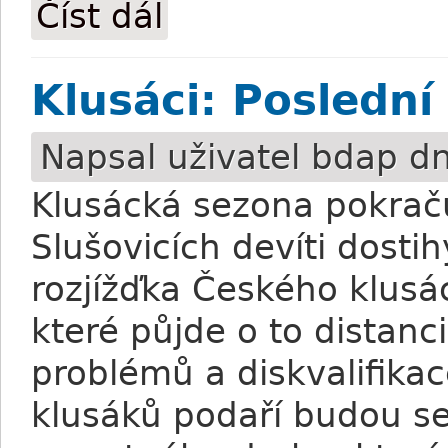
Číst dál
Klusáci: Bob Harley favoritem derby
Klusáci: Poslední
Napsal uživatel
bdap
dn
Klusácká sezona pokrač
Slušovicích devíti dost
rozjížďka Českého klus
které půjde o to distan
problémů a diskvalifikac
klusáků podaří budou se