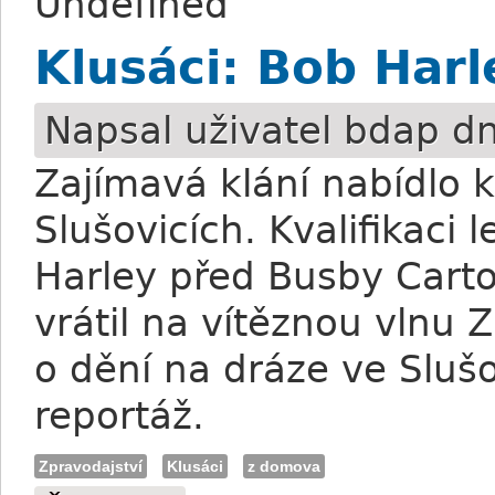
Undefined
Klusáci: Bob Harl
Napsal uživatel
bdap
dn
Zajímavá klání nabídlo 
Slušovicích. Kvalifikaci
Harley před Busby Cart
vrátil na vítěznou vlnu 
o dění na dráze ve Slušo
reportáž.
Zpravodajství
Klusáci
z domova