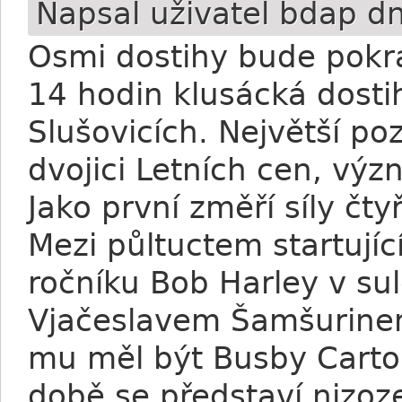
Napsal uživatel
bdap
dn
Osmi dostihy bude pokr
14 hodin klusácká dosti
Slušovicích. Největší p
dvojici Letních cen, vý
Jako první změří síly čty
Mezi půltuctem startujíc
ročníku Bob Harley v su
Vjačeslavem Šamšurine
mu měl být Busby Carto
době se představí nizoz