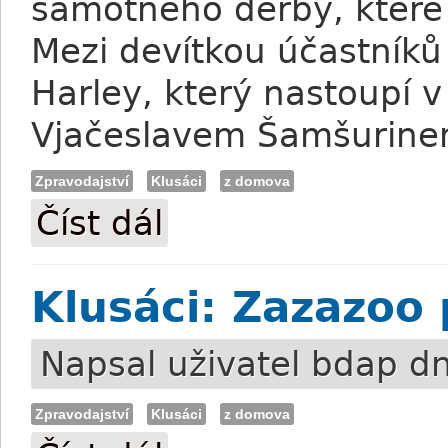
samotného derby, které 
Mezi devítkou účastníků 
Harley, který nastoupí 
Vjačeslavem Šamšurine
Zpravodajství
Klusáci
z domova
Číst dál
Klusáci: Poslední test před derby
Klusáci: Zazazoo
Napsal uživatel
bdap
dn
Zpravodajství
Klusáci
z domova
Klusáci: Zazazoo poražen!