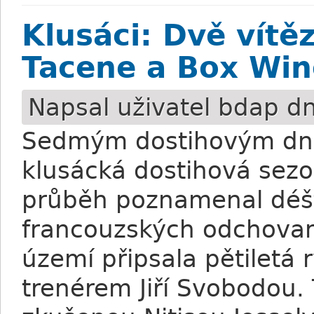
Klusáci: Dvě vítě
Tacene a Box Win
Napsal uživatel
bdap
dn
Sedmým dostihovým dne
klusácká dostihová sez
průběh poznamenal déšť,
francouzských odchovanc
území připsala pětiletá
trenérem Jiří Svobodou. 