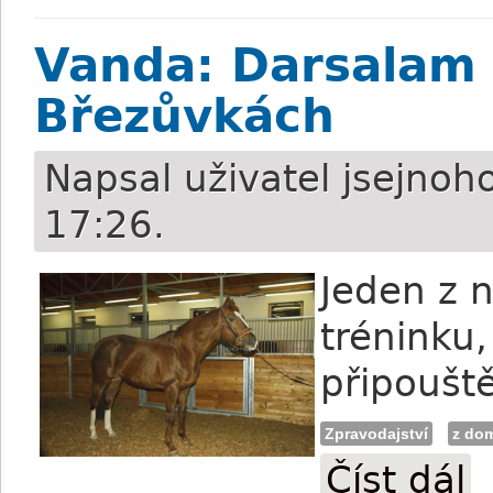
Vanda: Darsalam 
Březůvkách
Napsal uživatel
jsejnoh
17:26.
Jeden z 
tréninku,
připouště
Zpravodajství
z do
Číst dál
Van