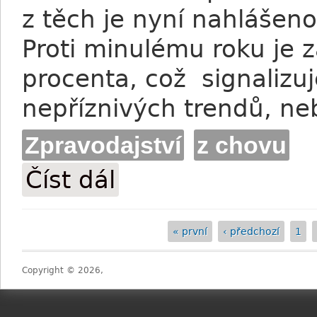
z těch je nyní nahlášen
Proti minulému roku je
procenta, což signalizu
nepříznivých trendů, ne
Zpravodajství
z chovu
Číst dál
V USA mají "jen" 22 500 hříbat
« první
‹ předchozí
1
Stránky
Copyright © 2026,