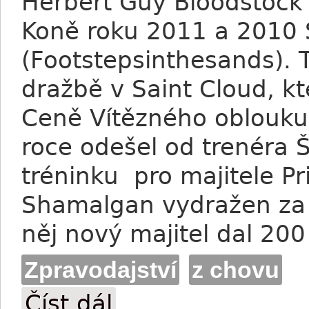
Herbert Guy Bloodstock 
Koně roku 2011 a 2010
(Footstepsinthesands). T
dražbě v Saint Cloud, kt
Ceně Vítězného oblouku
roce odešel od trenéra 
tréninku pro majitele P
Shamalgan vydražen za 6
něj nový majitel dal 200
Zpravodajství
z chovu
Číst dál
Shamalgan prodán za 64000 eur