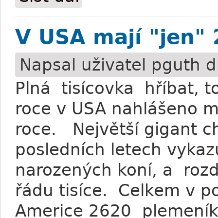
V USA mají "jen" 
Napsal uživatel
pguth
dn
Plná tisícovka hříbat, to
roce v USA nahlášeno m
roce. Největší gigant c
posledních letech vykaz
narozených koní, a rozd
řádu tisíce. Celkem v p
Americe 2620 plemeníků,