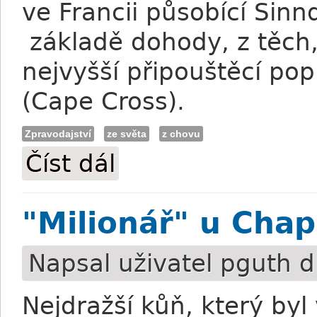
ve Francii působící Sin
základě dohody, z těch, 
nejvyšší připouštěcí po
(Cape Cross).
Zpravodajství
ze světa
z chovu
Číst dál
Evropští plemeníci: Nejvíce stojí Sea the
"Milionář" u Cha
Napsal uživatel
pguth
d
Nejdražší kůň, který byl