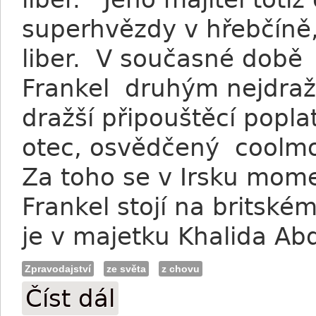
superhvězdy v hřebčíně,
liber. V současné době 
Frankel druhým nejdraž
dražší připouštěcí popl
otec, osvědčený coolmo
Za toho se v Irsku mome
Frankel stojí na britsk
je v majetku Khalida Ab
Zpravodajství
ze světa
z chovu
Číst dál
Frankelův poplatek stanoven na 125000 