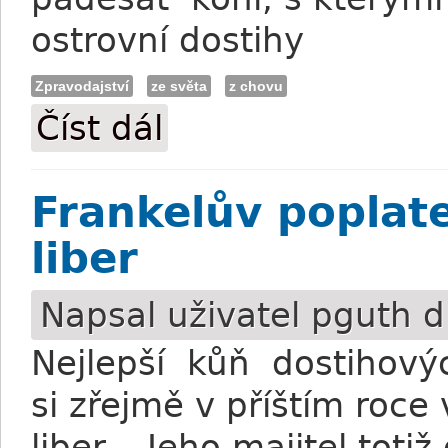
ostrovní dostihy
Zpravodajství
ze světa
z chovu
Číst dál
"Milionář" u Chapple - Hyama
Frankelův poplat
liber
Napsal uživatel
pguth
dn
Nejlepší kůň dostihový
si zřejmě v příštím roce
liber. Jeho majitel toti