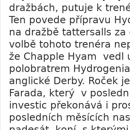
dražbách, putuje k tre
Ten povede přípravu Hy
na dražbě tattersalls za 
volbě tohoto trenéra ne
že Chapple Hyam vedl už
polobratrem Hydrogenia
anglické Derby. Roček j
Farada, který v posledn
investic překonává i pr
posledních měsících nas
padesát koní, s kterými