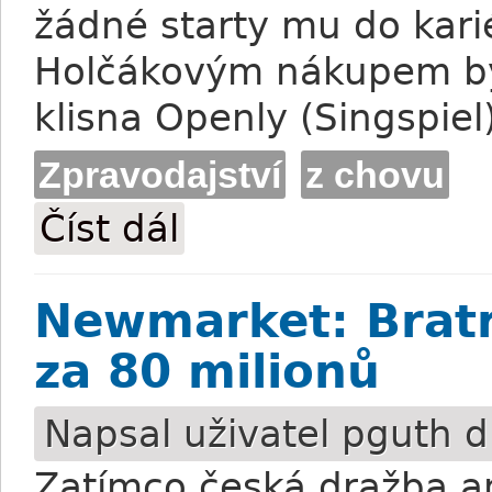
žádné starty mu do kari
Holčákovým nákupem byl
klisna Openly (Singspiel)
Zpravodajství
z chovu
Číst dál
Newmarket: Holčákovy nákupy
Newmarket: Bratr
za 80 milionů
Napsal uživatel
pguth
dn
Zatímco česká dražba an