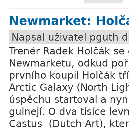
Newmarket: Holč
Napsal uživatel
pguth
dn
Trenér Radek Holčák se 
Newmarketu, odkud poříd
prvního koupil Holčák t
Arctic Galaxy (North Ligh
úspěchu startoval a nyní
guinejí. O dva tisíce lev
Castus (Dutch Art), kte