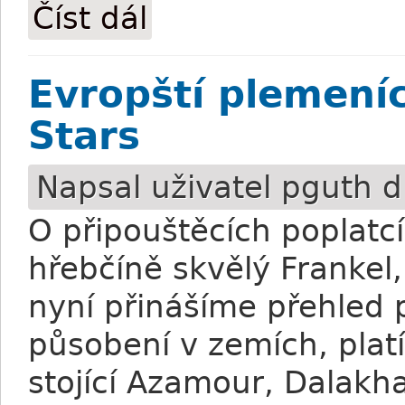
Číst dál
Poplatky plemeníků v Británii: Frankel a t
Evropští plemeníc
Stars
Napsal uživatel
pguth
d
O připouštěcích poplatcí
hřebčíně skvělý Frankel
nyní přinášíme přehled 
působení v zemích, platí
stojící Azamour, Dalakha