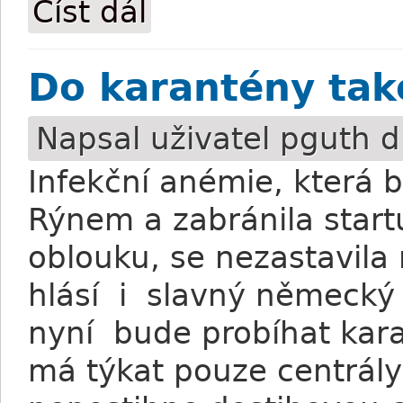
Číst dál
Newmarket: Bratr vítěze Derby prodán z
Do karantény tak
Napsal uživatel
pguth
dn
Infekční anémie, která 
Rýnem a zabránila star
oblouku, se nezastavil
hlásí i slavný německý 
nyní bude probíhat kara
má týkat pouze centrály