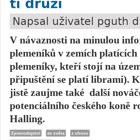
ti druzí
Napsal uživatel
pguth
d
V návaznosti na minulou info
plemeníků v zemích platících
plemeníky, kteří stojí na územ
připuštění se platí librami).
jistě zaujme také
další nováč
potenciálního českého koně rok
Halling.
Zpravodajství
ze světa
z chovu