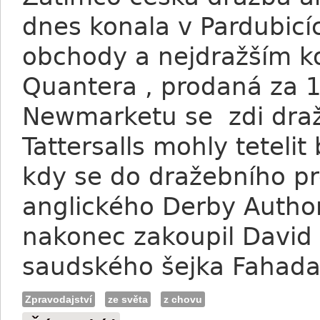
dnes konala v Pardubicíc
obchody a nejdražším ko
Quantera , prodaná za 1
Newmarketu se zdi draž
Tattersalls mohly tetel
kdy se do dražebního pro
anglického Derby Author
nakonec zakoupil David 
saudského šejka Fahada
Zpravodajství
ze světa
z chovu