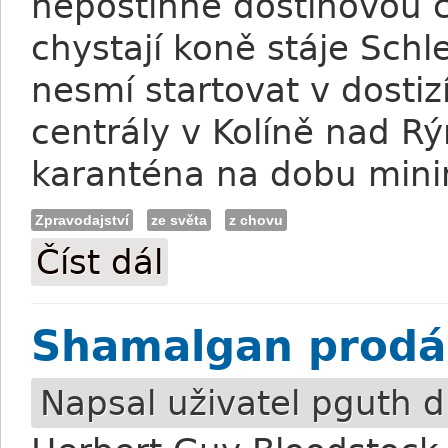
nepostihne dostihovou c
chystají koně stáje Sch
nesmí startovat v dosti
centrály v Kolíně nad R
karanténa na dobu min
Zpravodajství
ze světa
z chovu
Číst dál
Do karantény také hřebčín Schlenderha
Shamalgan prodá
Napsal uživatel
pguth
dn