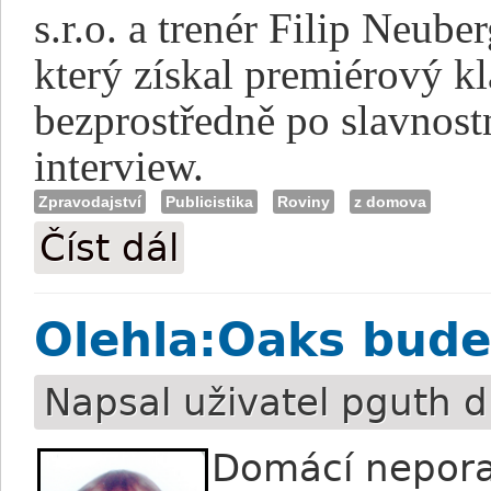
s.r.o. a trenér Filip Neube
který získal premiérový kl
bezprostředně po slavnost
interview.
Zpravodajství
Publicistika
Roviny
z domova
Číst dál
Šok jménem Merlyp
Olehla:Oaks bude
Napsal uživatel
pguth
d
Domácí neporaz