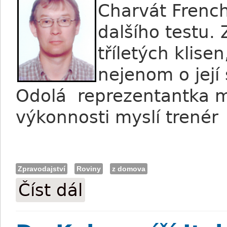
Charvát Frenc
dalšího testu. Z
tříletých klis
nejenom o její 
Odolá reprezentantka mo
výkonnosti myslí trenér
Zpravodajství
Roviny
z domova
Číst dál
Olehla:Oaks bude o taktice