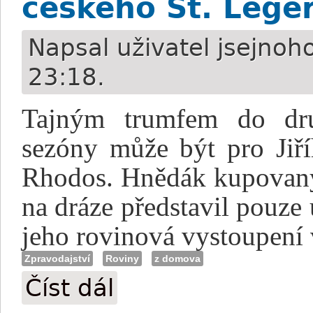
českého St. Lege
Napsal uživatel
jsejnoh
23:18.
Tajným trumfem do dru
sezóny může být pro Jiř
Rhodos. Hnědák kupovaný
na dráze představil pouze
jeho rovinová vystoupení
Zpravodajství
Roviny
z domova
Číst dál
Tůma: Trip To Rhodos pravděpodobně do