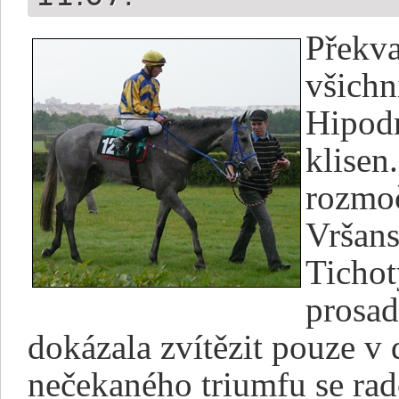
Překva
všichn
Hipodr
klisen.
rozmoč
Vršans
Tichot
prosad
dokázala zvítězit pouze v 
nečekaného triumfu se rado