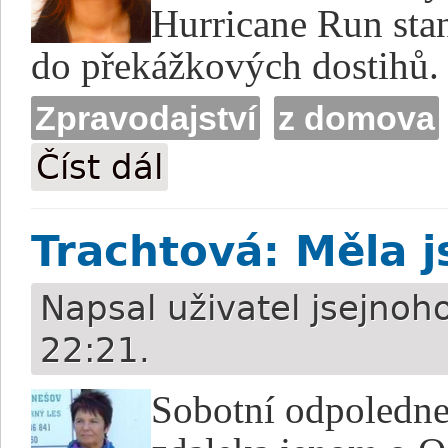
Hurricane Run stan
do překážkových dostihů.
Zpravodajství
z domova
Číst dál
Blažková: Kaptah odchází do Itálie
Trachtová: Měla j
Napsal uživatel
jsejnoh
22:21.
Sobotní odpoledn