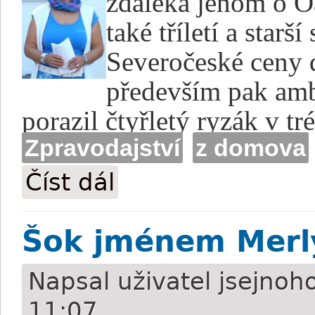
zdaleka jenom o O
také tříletí a star
Severočeské ceny 
především pak amb
porazil čtyřletý ryzák v t
Zpravodajství
z domova
Číst dál
Trachtová: Měla jsem slzy v očích
Šok jménem Merl
Napsal uživatel
jsejnoh
11:07.