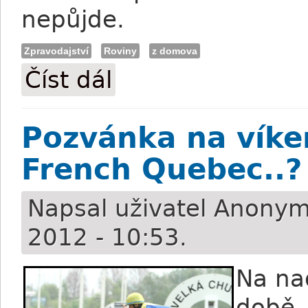
nepůjde.
Zpravodajství
Roviny
z domova
Číst dál
Lisek: Oaks má dvě favoritky
Pozvánka na víke
French Quebec..?
Napsal uživatel
Anonym
2012 - 10:53.
Na nad
době,