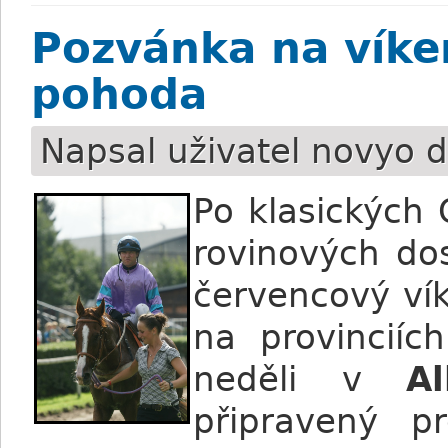
Pozvánka na víke
pohoda
Napsal uživatel
novyo
d
Po klasických 
rovinových do
červencový vík
na provincií
neděli v
Al
připravený p