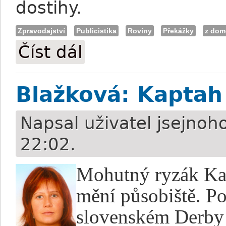
dostihy.
Zpravodajství
Publicistika
Roviny
Překážky
z dom
Číst dál
Pozvánka na víkend: Odpočinková letní
Blažková: Kaptah 
Napsal uživatel
jsejnoh
22:02.
Mohutný ryzák Ka
mění působiště. Po
slovenském Derby