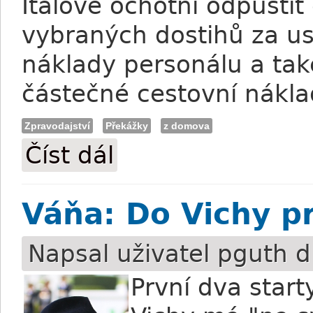
Italové ochotní odpustit
vybraných dostihů za ust
náklady personálu a tak
částečné cestovní nákla
Zpravodajství
Překážky
z domova
Číst dál
Do Koles míří Italové s propagací překá
Váňa: Do Vichy p
Napsal uživatel
pguth
d
První dva star