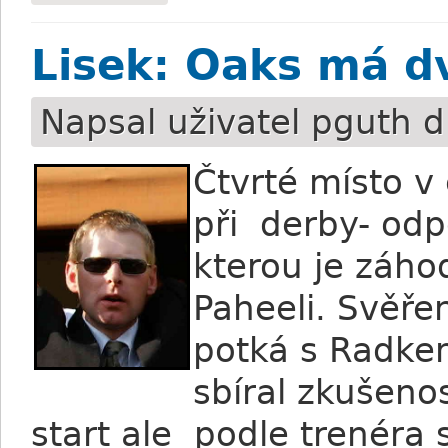
Lisek: Oaks má dv
Napsal uživatel
pguth
d
Čtvrté místo v
při derby- odpo
kterou je záho
Paheeli. Svěře
potká s Radkem
sbíral zkušeno
start ale podle trenér