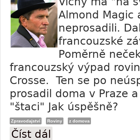
Vichy má "na s
Almond Magic a
neprosadili. Da
francouzské zá
Poměrně nečeka
francouzský výpad rovin
Crosse. Ten se po neú
prosadil doma v Praze a 
"štaci" Jak úspěšně?
Zpravodajství
Roviny
z domova
Číst dál
Váňa: Do Vichy pro peníze?