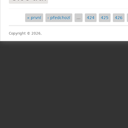
« první
‹ předchozí
…
424
425
426
Stránky
Copyright © 2026,