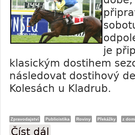
připr
sobot
odpol
je při
klasickým dostihem se
následovat dostihový d
Kolesách u Kladrub.
Zpravodajství
Publicistika
Roviny
Překážky
z dom
Číst dál
Pozvánka na víkend: Klasický double pr