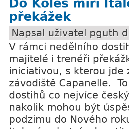
Do Koles míří Ita
překážek
Napsal uživatel
pguth
d
V rámci nedělního dost
majitelé i trenéři přek
iniciativou, s kterou jd
závodiště Capanelle. To
dostihů co nejvíce český
nakolik mohou být úspě
podzimu do Nového rok