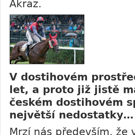
Akraz.
V dostihovém prostře
let, a proto již jistě
českém dostihovém sp
největší nedostatky…
Mrzí nás především, že 