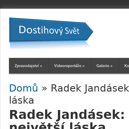
Zpravodajství
»
Videoreportáže
»
Galerie
»
Ko
Domů
» Radek Jandásek: 
Jste zde
láska
Radek Jandásek: 
největší láska