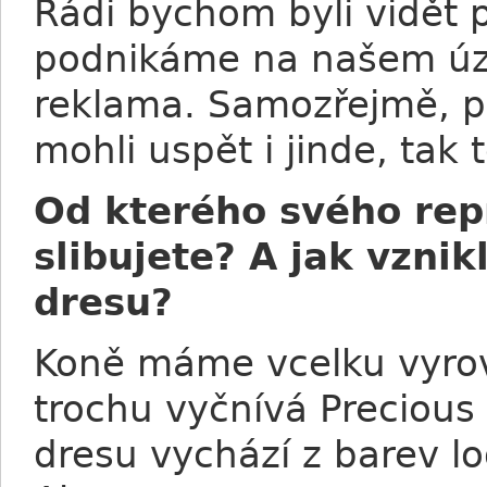
Rádi bychom byli vidět 
podnikáme na našem územ
reklama. Samozřejmě, p
mohli uspět i jinde, tak 
Od kterého svého rep
slibujete? A jak vzn
dresu?
Koně máme vcelku vyrov
trochu vyčnívá Preciou
dresu vychází z barev l