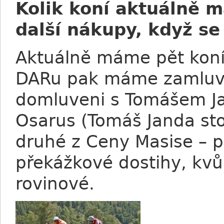
Kolik koní aktuálně m
další nákupy, když se
Aktuálně máme pět koní, 
DARu pak máme zamluve
domluveni s Tomášem J
Osarus (Tomáš Janda st
druhé z Ceny Masise – p
překážkové dostihy, kvůl
rovinové.