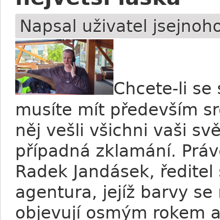
Napsal uživatel
jsejnoh
Chcete-li se
musíte mít především sr
něj vešli všichni vaši sv
případná zklamání. Prá
Radek Jandásek, ředitel
agentura, jejíž barvy s
objevují osmým rokem a