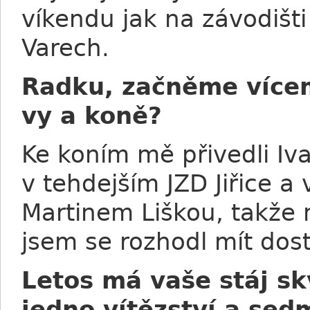
víkendu jak na závodišti
Varech.
Radku, začněme vícem
vy a koně?
Ke koním mě přivedli Iva
v tehdejším JZD Jiřice a
Martinem Liškou, takže 
jsem se rozhodl mít dost
Letos má vaše stáj skv
jedno vítězství a sed