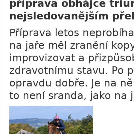
příprava obhájce triu
nejsledovanějším pře
Příprava letos neprobíha
na jaře měl zranění kop
improvizovat a přizpůso
zdravotnímu stavu. Po p
opravdu dobře. Je na ně
to není sranda, jako na j