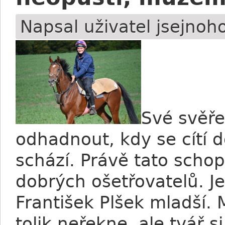
Napsal uživatel
jsejnoh
Své svěře
odhadnout, kdy se cítí 
schází. Právě tato scho
dobrých ošetřovatelů. J
František Plšek mladší
tolik neřekne, ale tvář 