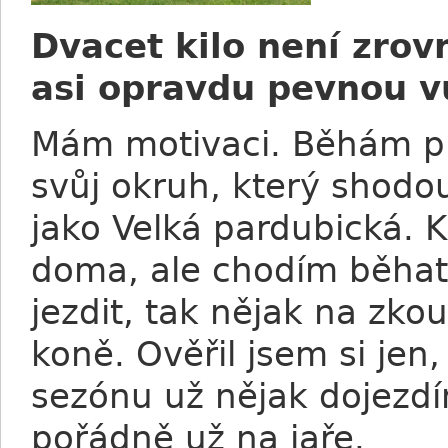
Dvacet kilo není zrov
asi opravdu pevnou v
Mám motivaci. Běhám pr
svůj okruh, který shodo
jako Velká pardubická. K
doma, ale chodím běhat 
jezdit, tak nějak na zko
koně. Ověřil jsem si jen,
sezónu už nějak dojezdím
pořádně už na jaře.