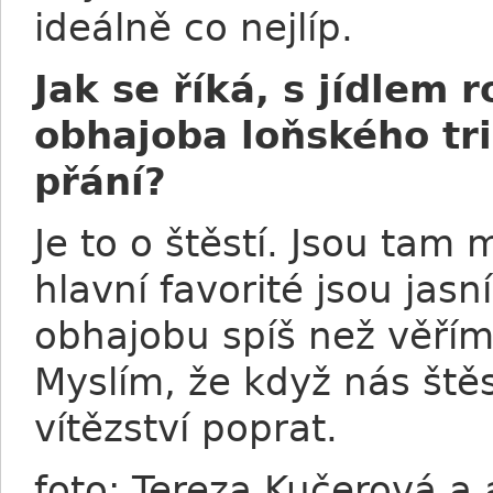
ideálně co nejlíp.
Jak se říká, s jídlem 
obhajoba loňského tri
přání?
Je to o štěstí. Jsou tam
hlavní favorité jsou jasn
obhajobu spíš než věříme
Myslím, že když nás ště
vítězství poprat.
foto: Tereza Kučerová a