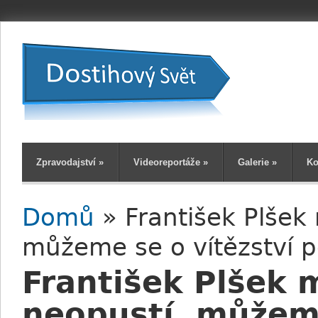
Zpravodajství
»
Videoreportáže
»
Galerie
»
Ko
Domů
» František Plšek 
Jste zde
můžeme se o vítězství p
František Plšek m
neopustí, můžeme