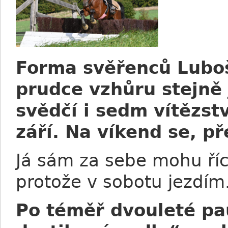
Forma svěřenců Lubo
prudce vzhůru stejně
svědčí i sedm vítězs
září. Na víkend se, p
Já sám za sebe mohu říc
protože v sobotu jezdím
Po téměř dvouleté pau